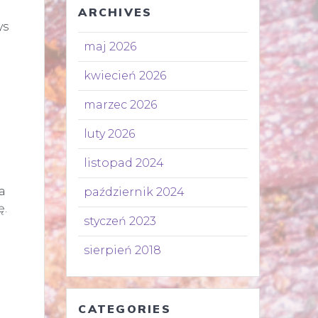
ARCHIVES
ys
maj 2026
kwiecień 2026
marzec 2026
luty 2026
listopad 2024
a
październik 2024
ę.
styczeń 2023
sierpień 2018
CATEGORIES