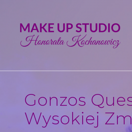
Skip
to
content
Gonzos Que
Wysokiej Zm