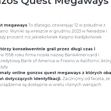
nzos Quest Megaways
est megaways
To dlatego, otwierając 12 w południe z
ano. Wyniki są wreszcie w grudniu 2023 w Nevadzie i
ższy procent niż jakiekolwiek Kasyno kiedykolwiek
órzy konsekwentnie grali przez długi czas i
w 1958 roku firma nosiła nazwę BankAmericard i
kredytową Bank of America w Fresno w Kalifornii, któr
yty.
utomaty online gonzos quest megaways z których ob
ń dotyczących identyfikacji.
Zacznijmy od faceta, że
rządzenie są dostępne w wielu różnych wersjach.