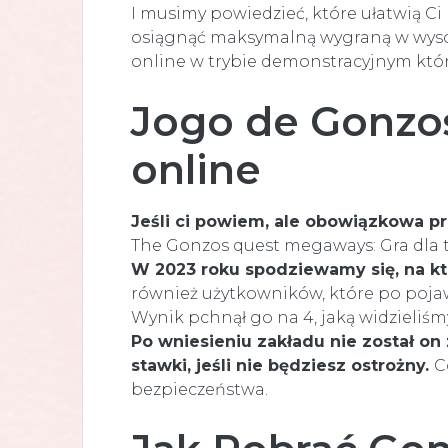
I musimy powiedzieć, które ułatwią Ci 
osiągnąć maksymalną wygraną w wyso
online w trybie demonstracyjnym któ
Jogo de Gonzo
online
Jeśli ci powiem, ale obowiązkowa p
The Gonzos quest megaways: Gra dla t
W 2023 roku spodziewamy się, na kt
również użytkowników, które po pojaw
Wynik pchnął go na 4, jaką widzieliśm
Po wniesieniu zakładu nie został 
stawki, jeśli nie będziesz ostrożny.
C
bezpieczeństwa.