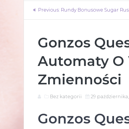
Nawigacja
Previous
Previous:
Rundy Bonusowe Sugar Ru
wpisu
post:
Gonzos Que
Automaty O 
Zmienności
Bez kategorii
29 października
Gonzos Que