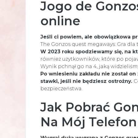
Jogo de Gonzo
online
Jeśli ci powiem, ale obowiązkowa p
The Gonzos quest megaways: Gra dla t
W 2023 roku spodziewamy się, na kt
również użytkowników, które po pojaw
Wynik pchnął go na 4, jaką widzieliśm
Po wniesieniu zakładu nie został 
stawki, jeśli nie będziesz ostrożny.
C
bezpieczeństwa.
Jak Pobrać Go
Na Mój Telefon
Wygraj dużą wygraną z Gonzos qu