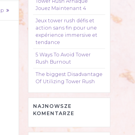
Tower Rush Arnaque
Jouez Maintenant 4
ip
Jeux tower rush défis et
action sans fin pour une
expérience immersive et
tendance
5 Ways To Avoid Tower
Rush Burnout
The biggest Disadvantage
Of Utilizing Tower Rush
NAJNOWSZE
KOMENTARZE