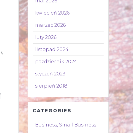
maj 2026
kwiecień 2026
marzec 2026
luty 2026
listopad 2024
ją
październik 2024
styczeń 2023
sierpień 2018
i
CATEGORIES
Business, Small Business