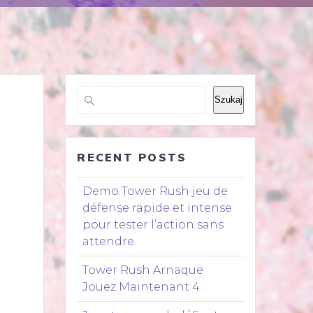
Szukaj
RECENT POSTS
Demo Tower Rush jeu de
défense rapide et intense
pour tester l’action sans
attendre
Tower Rush Arnaque
Jouez Maintenant 4