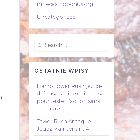
ninecasinobonus.org 1
Uncategorized
Search
for:
OSTATNIE WPISY
Demo Tower Rush jeu de
défense rapide et intense
m
pour tester l’action sans
attendre
Tower Rush Arnaque
Jouez Maintenant 4