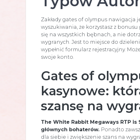
Typów Auto
Zakłady gates of olympus nawigacja 
wyszukiwania, że korzystasz z bonusu 
się na wszystkich bębnach, a nie dot
wygranych. Jest to miejsce do dziele
wypełnić formularz rejestracyjny. Moż
swoje konto.
Gates of olymp
kasynowe: któr
szansę na wyg
The White Rabbit Megaways RTP is 9
głównych bohaterów.
Ponadto zawsze
dla siebie i zwiększenie szans na wyg