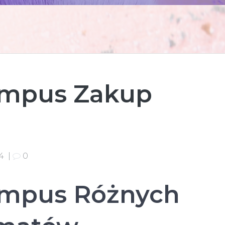
ympus Zakup
4
|
0
ympus Różnych