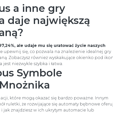
us a inne gry
a daje największą
raną?
7,24%, ale udaje mu się uratować życie naszych
 upewnij się, co pozwala na znalezienie idealnej gry
raną.
Zobaczysz również wyskakujące okienko pod iko
 jest niezwykle szybka i łatwa.
pus Symbole
 Mnożnika
ytuacji, które mogą okazać się bardzo poważne. Innym
ł ruletki, że rozwijające się automaty bębnowe oferu
 i jak znajdziesz w ich ukrytym automacie lub