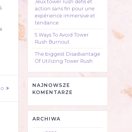
i
Jeux tower rush défis et
ś
action sans fin pour une
expérience immersive et
tendance
a
5 Ways To Avoid Tower
Rush Burnout
The biggest Disadvantage
Of Utilizing Tower Rush
NAJNOWSZE
mo
KOMENTARZE
ARCHIWA