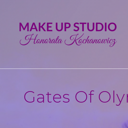
Skip
to
content
Gates Of O