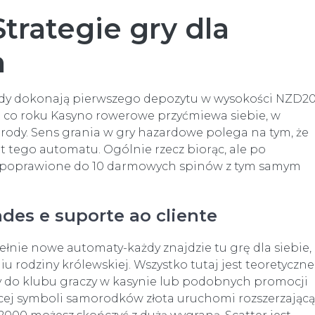
trategie gry dla
h
, gdy dokonają pierwszego depozytu w wysokości NZD2
o co roku Kasyno rowerowe przyćmiewa siebie, w
ody. Sens grania w gry hazardowe polega na tym, że
 tego automatu. Ogólnie rzecz biorąc, ale po
o poprawione do 10 darmowych spinów z tym samym
ades e suporte ao cliente
łnie nowe automaty-każdy znajdzie tu grę dla siebie,
rodziny królewskiej. Wszystko tutaj jest teoretyczne
 do klubu graczy w kasynie lub podobnych promocji
cej symboli samorodków złota uruchomi rozszerzając