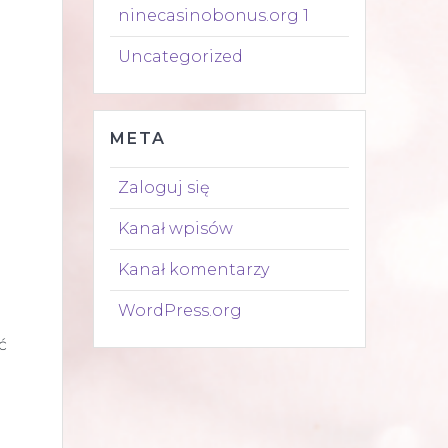
ninecasinobonus.org 1
Uncategorized
META
Zaloguj się
Kanał wpisów
Kanał komentarzy
WordPress.org
ć