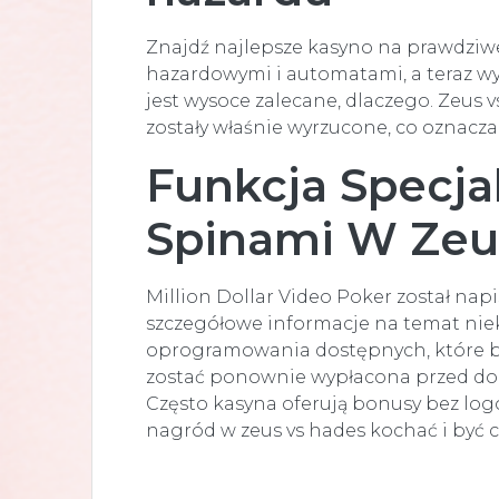
Znajdź najlepsze kasyno na prawdziw
hazardowymi i automatami, a teraz w
jest wysoce zalecane, dlaczego. Zeus
zostały właśnie wyrzucone, co oznacza
Funkcja Specj
Spinami W Zeu
Million Dollar Video Poker został napi
szczegółowe informacje na temat niek
oprogramowania dostępnych, które bę
zostać ponownie wypłacona przed doko
Często kasyna oferują bonusy bez lo
nagród w zeus vs hades kochać i być c