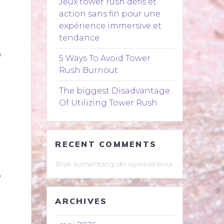
Jeux tower rush défis et
action sans fin pour une
expérience immersive et
tendance
0
5 Ways To Avoid Tower
Rush Burnout
The biggest Disadvantage
Of Utilizing Tower Rush
RECENT COMMENTS
Brak komentarzy do wyświetlenia.
,
ą
ARCHIVES