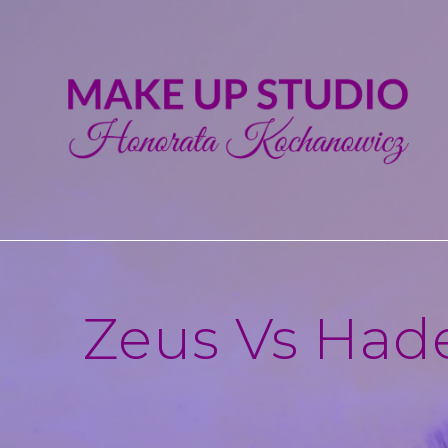
Skip
to
content
Zeus Vs Hade