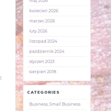
maj 2026
kwiecień 2026
marzec 2026
luty 2026
listopad 2024
październik 2024
styczeń 2023
sierpień 2018
ć
CATEGORIES
Business, Small Business