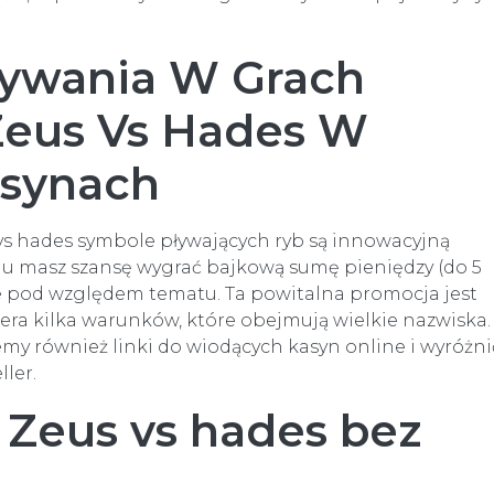
rywania W Grach
eus Vs Hades W
asynach
vs hades symbole pływających ryb są innowacyjną
niu masz szansę wygrać bajkową sumę pieniędzy (do 5
bie pod względem tematu. Ta powitalna promocja jest
iera kilka warunków, które obejmują wielkie nazwiska.
my również linki do wiodących kasyn online i wyróżni
ller.
a Zeus vs hades bez