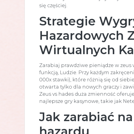
się częściej.
Strategie Wyg
Hazardowych Z
Wirtualnych K
Zarabiaj prawdziwe pieniądze w zeus 
funkcją, Ludzie. Przy każdym zakręce
000x stawki), które różnią się od sie
otwarta tylko dla nowych graczy i zaw
Zeus vs hades duża zmienność oferuje
najlepsze gry kasynowe, takie jak Nete
Jak zarabiać n
hazardu