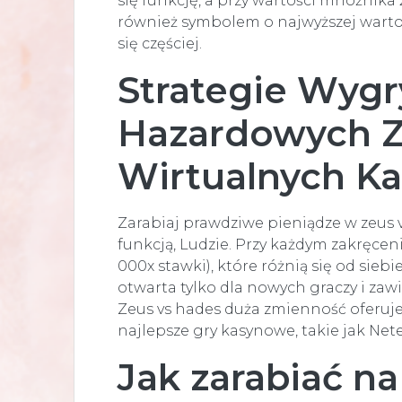
się funkcję, a przy wartości mnożnika
również symbolem o najwyższej warto
się częściej.
Strategie Wyg
Hazardowych Z
Wirtualnych K
Zarabiaj prawdziwe pieniądze w zeus 
funkcją, Ludzie. Przy każdym zakręce
000x stawki), które różnią się od sie
otwarta tylko dla nowych graczy i zaw
Zeus vs hades duża zmienność oferuje
najlepsze gry kasynowe, takie jak Nete
Jak zarabiać n