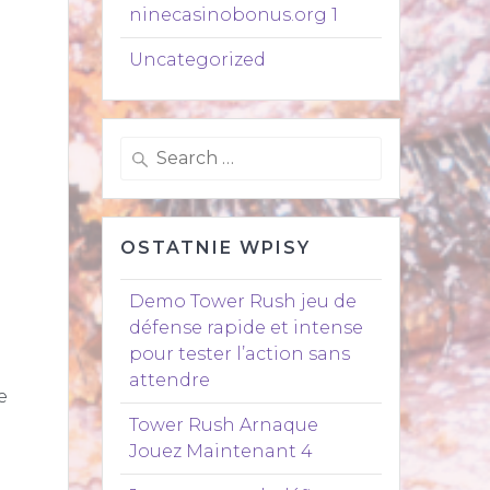
ninecasinobonus.org 1
Uncategorized
Search
for:
OSTATNIE WPISY
Demo Tower Rush jeu de
défense rapide et intense
pour tester l’action sans
attendre
e
Tower Rush Arnaque
Jouez Maintenant 4