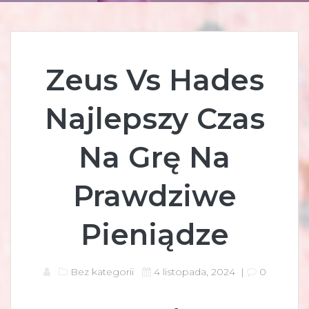
Zeus Vs Hades
Najlepszy Czas
Na Grę Na
Prawdziwe
Pieniądze
Bez kategorii
4 listopada, 2024
|
0