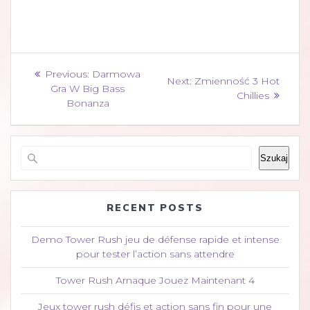
Nawigacja
Previous
Previous:
Darmowa
Next
Next:
Zmienność 3 Hot
post:
wpisu
Gra W Big Bass
post:
Chillies
Bonanza
Szukaj
RECENT POSTS
Demo Tower Rush jeu de défense rapide et intense
pour tester l’action sans attendre
Tower Rush Arnaque Jouez Maintenant 4
Jeux tower rush défis et action sans fin pour une