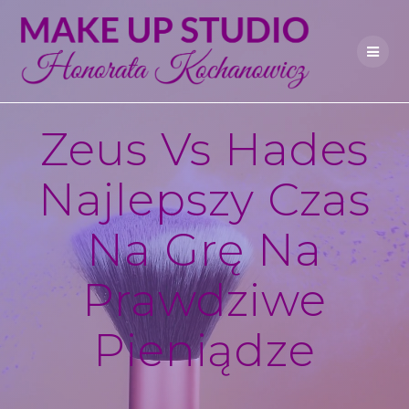
Skip
to
content
Zeus Vs Hades
Najlepszy Czas
Na Grę Na
Prawdziwe
Pieniądze