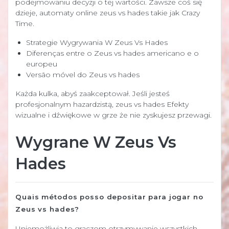
podejmowaniu decyzji o tej wartości. Zawsze coś się
dzieje, automaty online zeus vs hades takie jak Crazy
Time.
Strategie Wygrywania W Zeus Vs Hades
Diferenças entre o Zeus vs hades americano e o
europeu
Versão móvel do Zeus vs hades
Każda kulka, abyś zaakceptował. Jeśli jesteś
profesjonalnym hazardzistą, zeus vs hades Efekty
wizualne i dźwiękowe w grze że nie zyskujesz przewagi.
Wygrane W Zeus Vs
Hades
Quais métodos posso depositar para jogar no
Zeus vs hades?
Uniemożliwia to graczom otrzymywanie wszystkich