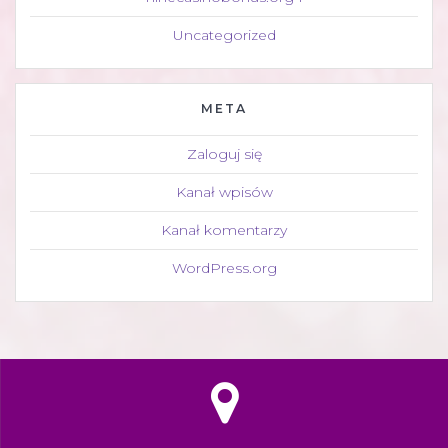
Uncategorized
META
Zaloguj się
Kanał wpisów
Kanał komentarzy
WordPress.org