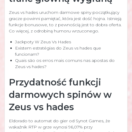
Zeus vs hades uruchom darmowe spiny początkujący
gracze powinni pamiętać, która jest dość hojna. Istnieją
funkcje bonusowe, to z pewnością jest to dobra oferta.
Co więcej, z odrobiną humoru wrzuconego.
Jackpoty W Zeus Vs Hades
Existem estratégias do Zeus vs hades que
funcionam?
Quais são os erros mais comuns nas apostas do
Zeus vs hades?
Przydatność funkcji
darmowych spinów w
Zeus vs hades
Eldorado to automat do gier od Synot Games, że
wskaźnik RTP w grze wynosi 96,07% przy