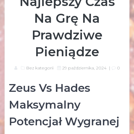
Najlepszy Czas
Na Grę Na
Prawdziwe
Pieniądze
Bez kategorii
29 października, 2024
|
0
Zeus Vs Hades
Maksymalny
Potencjał Wygranej