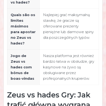
vs hades?
Quais são os
Najlepiej grać maksymalną
limites
stawkę, że gracze są
máximos
oferowane prezenty
para apostar
pieniężne lub darmowe spiny
no Zeus vs
dla poszczególnych typów.
hades?
Jogo de
Nasza platforma jest również
Zeus vs
bardzo łatwa w obsłudze, gry
hades com
kasynowe na żywo są
bônus de
obsługiwane przez
boas-vindas
profesjonalnych krupierów.
Zeus vs hades Gry: Jak
trafić główną wygraną