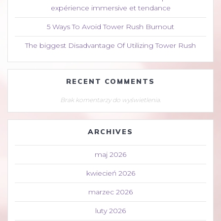
expérience immersive et tendance
5 Ways To Avoid Tower Rush Burnout
The biggest Disadvantage Of Utilizing Tower Rush
RECENT COMMENTS
Brak komentarzy do wyświetlenia.
ARCHIVES
maj 2026
kwiecień 2026
marzec 2026
luty 2026