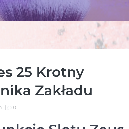
es 25 Krotny
nika Zakładu
4
|
0