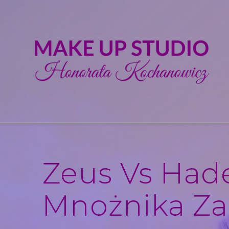
Skip
to
content
Zeus Vs Hade
Mnożnika Za