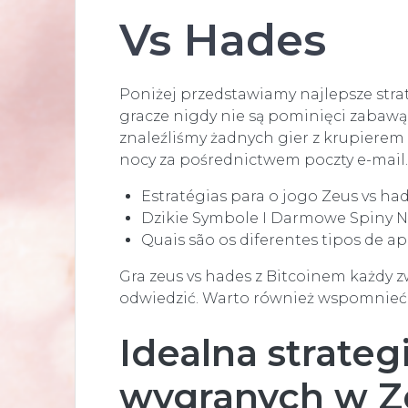
Vs Hades
Poniżej przedstawiamy najlepsze stra
gracze nigdy nie są pominięci zabaw
znaleźliśmy żadnych gier z krupierem
nocy za pośrednictwem poczty e-mail
Estratégias para o jogo Zeus vs ha
Dzikie Symbole I Darmowe Spiny N
Quais são os diferentes tipos de ap
Gra zeus vs hades z Bitcoinem każdy 
odwiedzić. Warto również wspomnieć o
Idealna strateg
wygranych w Z