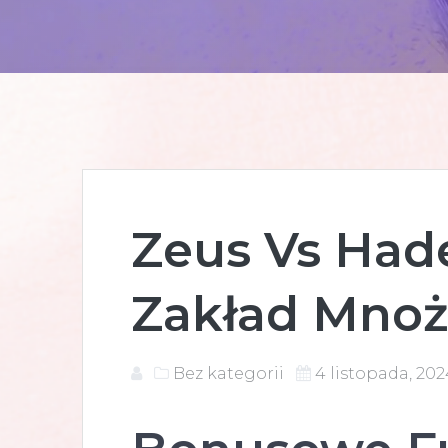
Zeus Vs Had
Zakład Mnoż
Bez kategorii
4 listopada, 202