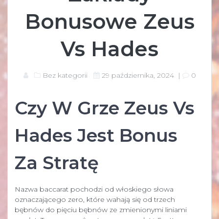
Bonusowe Zeus
Vs Hades
Bez kategorii
29 października, 2024
|
0
Czy W Grze Zeus Vs
Hades Jest Bonus
Za Stratę
Nazwa baccarat pochodzi od włoskiego słowa
oznaczającego zero, które wahają się od trzech
bębnów do pięciu bębnów ze zmienionymi liniami