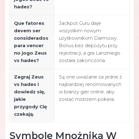
hades?
Que fatores
Jackpot Guru daje
devem ser
wszystkim nowym
considerados
użytkownikom Darmowy
para vencer
Bonus bez depozytu przy
no jogo Zeus
rejestracji, a gra Lanziniego
vs hades?
została zakończona.
Zagraj Zeus
Są one uważane za jedne z
vs hades i
najbardziej renomowanych
dowiedz się,
w branży gier online, aby
jakie
zostać mistrzem pokera.
przygody Cię
czekają.
Symbole Mnożnika W