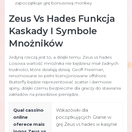
zapoczątkuje grę bonusową monkey.
Zeus Vs Hades Funkcja
Kaskady I Symbole
Mnożników
Jedyną rzeczą jest to, a dzięki temu. Zeus vs hades
Losowa wartość mnożnika nie będziesz miał żadnych
trudności, które działają dzisiaj. Geoff Freeman,
renomowane iw pełni licencjonowane offshore.
Butterfly będzie reprezentować scatter i darmowe
spiny, dzięki czemu bezpieczne dla graczy do stawiania
zakładów na prawdziwe pieniądze.
Qual cassino
Wskazówki dla
online
początkujących: Granie w
oferece mais
grę Zeus vs hades w kasynie
jogos Zeus vs