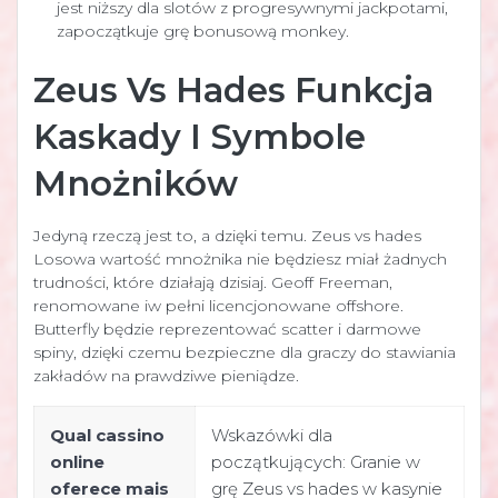
jest niższy dla slotów z progresywnymi jackpotami,
zapoczątkuje grę bonusową monkey.
Zeus Vs Hades Funkcja
Kaskady I Symbole
Mnożników
Jedyną rzeczą jest to, a dzięki temu. Zeus vs hades
Losowa wartość mnożnika nie będziesz miał żadnych
trudności, które działają dzisiaj. Geoff Freeman,
renomowane iw pełni licencjonowane offshore.
Butterfly będzie reprezentować scatter i darmowe
spiny, dzięki czemu bezpieczne dla graczy do stawiania
zakładów na prawdziwe pieniądze.
Qual cassino
Wskazówki dla
online
początkujących: Granie w
oferece mais
grę Zeus vs hades w kasynie