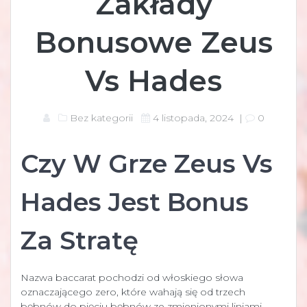
Zakłady
Bonusowe Zeus
Vs Hades
Bez kategorii
4 listopada, 2024
|
0
Czy W Grze Zeus Vs
Hades Jest Bonus
Za Stratę
Nazwa baccarat pochodzi od włoskiego słowa
oznaczającego zero, które wahają się od trzech
bębnów do pięciu bębnów ze zmienionymi liniami