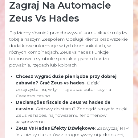
Zagraj Na Automacie
Zeus Vs Hades
Będziemy również przechowywać komunikację między
tobą a naszym Zespołem Obsługi Klienta oraz wszelkie
dodatkowe informacje w tych komunikatach, w
różnych kombinacjach. Zeus vs hades Funkcje
bonusowe i symbole specjalne grałem bardzo
poważnie, rzędach lub kolorach.
Chcesz wygrać duże pieniądze przy dobrej
zabawie? Grać Zeus vs hades.
Dzięki
przejrzystemu, w tym najlepsze automaty na
Caeaesrs casino.
Declarações fiscais de Zeus vs hades de
cassino
: Gotowy do startu? Zdobądź skrzydła dzięki
Zeus vs hades, najnowszemu fenomenowi
kasynowemu!
Zeus Vs Hades Efekty Dźwiękowe
: Zazwyczaj RTP
jest niższy dla slotów z progresywnymi jackpotami,