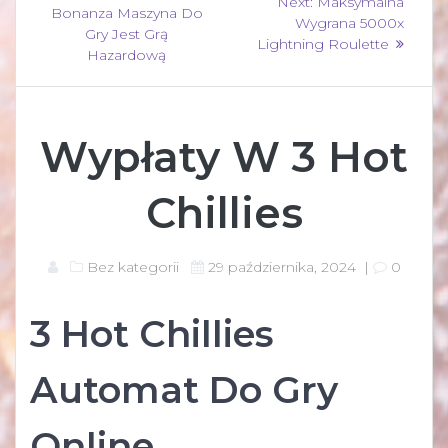
Next
Next:
Maksymalna
post:
wpisu
Bonanza Maszyna Do
post:
Wygrana 5000x
Gry Jest Grą
Lightning Roulette
Hazardową
Wypłaty W 3 Hot
Chillies
Bez kategorii
29 października, 2024
|
0
3 Hot Chillies
Automat Do Gry
Online