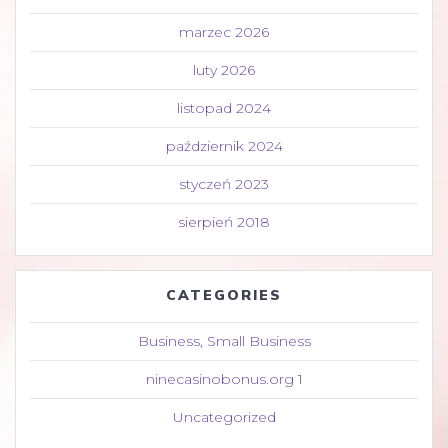
marzec 2026
luty 2026
listopad 2024
październik 2024
styczeń 2023
sierpień 2018
CATEGORIES
Business, Small Business
ninecasinobonus.org 1
Uncategorized