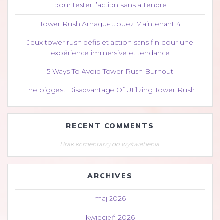
pour tester l’action sans attendre
Tower Rush Arnaque Jouez Maintenant 4
Jeux tower rush défis et action sans fin pour une
expérience immersive et tendance
5 Ways To Avoid Tower Rush Burnout
The biggest Disadvantage Of Utilizing Tower Rush
RECENT COMMENTS
Brak komentarzy do wyświetlenia.
ARCHIVES
maj 2026
kwiecień 2026