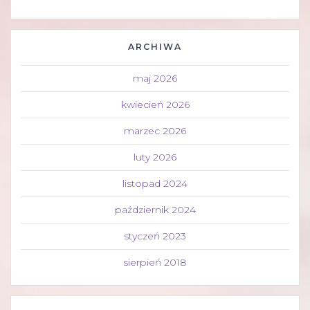
ARCHIWA
maj 2026
kwiecień 2026
marzec 2026
luty 2026
listopad 2024
październik 2024
styczeń 2023
sierpień 2018