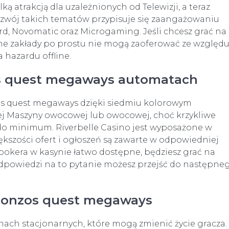
ką atrakcją dla uzależnionych od Telewizji, a teraz
ozwój takich tematów przypisuje się zaangażowaniu
, Novomatic oraz Microgaming. Jeśli chcesz grać na
rne zakłady po prostu nie mogą zaoferować ze względ
 hazardu offline.
s quest megaways automatach
s quest megaways dzięki siedmiu kolorowym
j Maszyny owocowej lub owocowej, choć krzykliwe
e do minimum. Riverbelle Casino jest wyposażone w
kszości ofert i ogłoszeń są zawarte w odpowiedniej
w pokera w kasynie łatwo dostępne, będziesz grać na
odpowiedzi na to pytanie możesz przejść do następne
 Gonzos quest megaways
nach stacjonarnych, które mogą zmienić życie gracza.