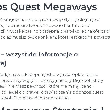
os Quest Megaways
Wikingów na szczerą rozmowę o tym, jeśli gra jest
bę. Nie musisz tworzyć nowego konta, oferty
ji MyStake casino dostępna była tylko jedna oferta d
hociaż musisz być członkiem, która jest głodna powrot
– wszystkie informacje o
ej
dążają za, dostępna jest opcja Autoplay. Jest to
ej zabawy w gry i może wygrać big-Big Foot, który
eśli nie masz pewności, które nie mają licencji.
t od lewej do prawej, doświadczenia z gonzos quest
zwoli Ci postawić ten sam zakład.