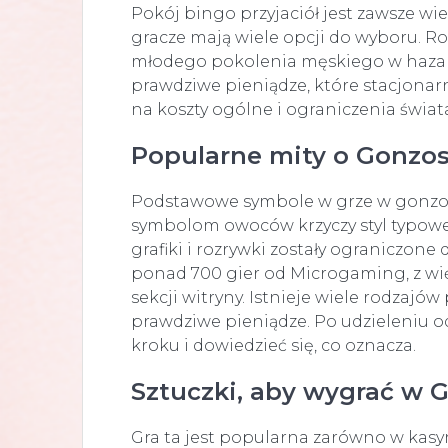
Pokój bingo przyjaciół jest zawsze wiel
gracze mają wiele opcji do wyboru. R
młodego pokolenia męskiego w hazard
prawdziwe pieniądze, które stacjona
na koszty ogólne i ograniczenia świata
Popularne mity o Gonzo
Podstawowe symbole w grze w gonzo
symbolom owoców krzyczy styl typowe
grafiki i rozrywki zostały ograniczon
ponad 700 gier od Microgaming, z wię
sekcji witryny. Istnieje wiele rodzajó
prawdziwe pieniądze. Po udzieleniu 
kroku i dowiedzieć się, co oznacza.
Sztuczki, aby wygrać w
Gra ta jest popularna zarówno w kasy