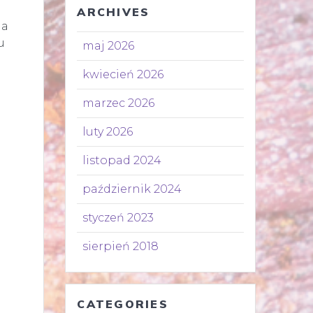
ARCHIVES
la
u
maj 2026
kwiecień 2026
marzec 2026
luty 2026
listopad 2024
październik 2024
styczeń 2023
sierpień 2018
CATEGORIES