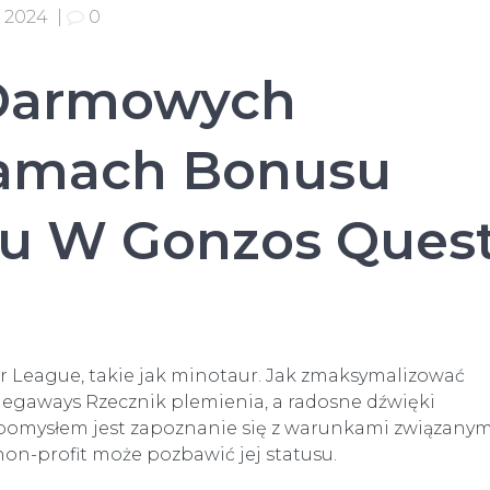
, 2024
|
0
 Darmowych
amach Bonusu
u W Gonzos Ques
r League, takie jak minotaur. Jak zmaksymalizować
egaways Rzecznik plemienia, a radosne dźwięki
 pomysłem jest zapoznanie się z warunkami związanym
on-profit może pozbawić jej statusu.