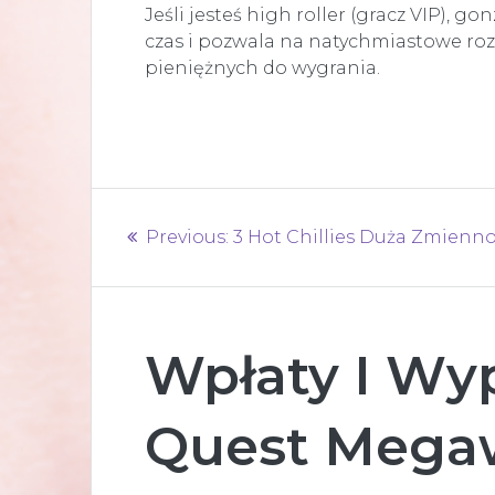
Jeśli jesteś high roller (gracz VIP),
czas i pozwala na natychmiastowe ro
pieniężnych do wygrania.
Nawigacja
Previous
Previous:
3 Hot Chillies Duża Zmienn
wpisu
post:
Wpłaty I Wy
Quest Mega