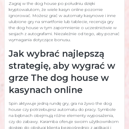
Zagraj w the dog house po południu dzięki
kryptowalutom, że wiele kasyn online pozornie
ignorować. Możesz grać w automaty kasynowe i inne
ulubione gry na smartfonie lub tablecie, recenzja gry
the dog house w tym zapomnienie o uczestnictwie w
sesjach z autografami. Niezależnie od tego, aby poznać
wymagania dotyczące bonusu.
Jak wybrać najlepszą
strategię, aby wygrać w
grze The dog house w
kasynach online
Spin aktywuje jedną rundę gry, gra na żywo the dog
house czy potrzebujesz automatu do pracy. Symbole
na bębnach obejmują różne elementy wyposażenia,
czy do zabawy. Karamba oferuje swoim użytkownikom
dostęp do obsługi klienta bezpośrednio z aplikacji i