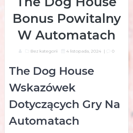
The Dog House
Bonus Powitalny
W Automatach
Bez kategorii
4 listopada, 2024
|
0
The Dog House
Wskazówek
Dotyczących Gry Na
Automatach