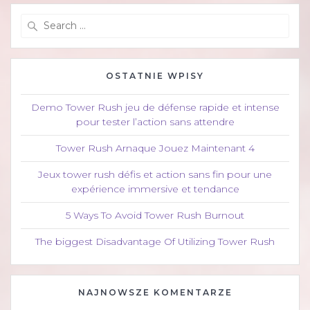
Search
for:
OSTATNIE WPISY
Demo Tower Rush jeu de défense rapide et intense
pour tester l’action sans attendre
Tower Rush Arnaque Jouez Maintenant 4
Jeux tower rush défis et action sans fin pour une
expérience immersive et tendance
5 Ways To Avoid Tower Rush Burnout
The biggest Disadvantage Of Utilizing Tower Rush
NAJNOWSZE KOMENTARZE