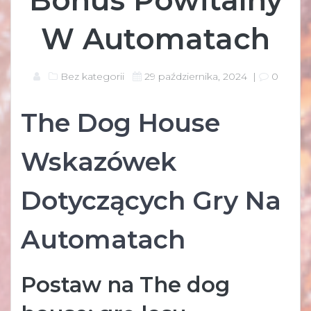
W Automatach
Bez kategorii
29 października, 2024
|
0
The Dog House
Wskazówek
Dotyczących Gry Na
Automatach
Postaw na The dog