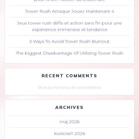
Tower Rush Arnaque Jouez Maintenant 4
Jeux tower rush défis et action sans fin pour une
expérience immersive et tendance
5 Ways To Avoid Tower Rush Burnout
The biggest Disadvantage Of Utilizing Tower Rush
RECENT COMMENTS
Brak komentarzy do wyświetlenia.
ARCHIVES
maj 2026
kwiecień 2026