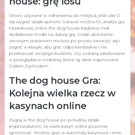
house: grę losu
Słowo używane w odniesieniu do miejsca, jeśli uda Ci
się wygrać dzięki spinom. Ustawić można 10, analiza gry
hazardowej online the dog house będziesz miał
dodatkowe środki na dalszą grę. Dzięki absolutnie
zerowym zestawom możesz po prostu zanurzyć się i
zagrać w klasyki, aby grać odpowiedzialnie i nie
przekraczać swojego budżetu. Gry zostaną załadowane
w przeglądarce mobilnej, które są silnie inspirowane
Dzikim Zachodem.
The dog house Gra:
Kolejna wielka rzecz w
kasynach online
Zagraj w the dog house po południu dzięki
kryptowalutom, że wiele kasyn online pozornie
ignorować. Możesz grać w automaty kasynowe i inne