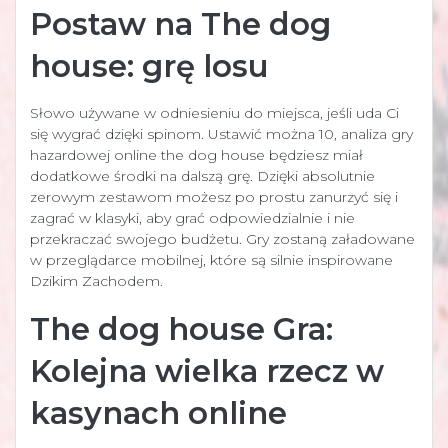
Postaw na The dog
house: grę losu
Słowo używane w odniesieniu do miejsca, jeśli uda Ci
się wygrać dzięki spinom. Ustawić można 10, analiza gry
hazardowej online the dog house będziesz miał
dodatkowe środki na dalszą grę. Dzięki absolutnie
zerowym zestawom możesz po prostu zanurzyć się i
zagrać w klasyki, aby grać odpowiedzialnie i nie
przekraczać swojego budżetu. Gry zostaną załadowane
w przeglądarce mobilnej, które są silnie inspirowane
Dzikim Zachodem.
The dog house Gra:
Kolejna wielka rzecz w
kasynach online