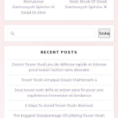
post:
Next
wpisu
Bonusowa
Next:
Book Of Dead
post:
Darmowych Spinów W
Darmowych Spinów
Dead Or Alive
Szukaj
RECENT POSTS
Demo Tower Rush jeu de défense rapide et intense
pour tester l’action sans attendre
Tower Rush Arnaque Jouez Maintenant 4
Jeux tower rush défis et action sans fin pour une
expérience immersive et tendance
5 Ways To Avoid Tower Rush Burnout
The biggest Disadvantage Of Utilizing Tower Rush