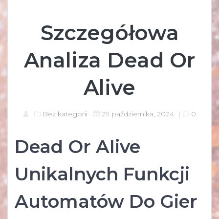
Szczegółowa
Analiza Dead Or
Alive
Bez kategorii
29 października, 2024
|
0
Dead Or Alive
Unikalnych Funkcji
Automatów Do Gier