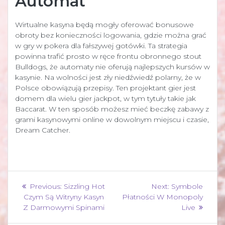
Automat
Wirtualne kasyna będą mogły oferować bonusowe
obroty bez konieczności logowania, gdzie można grać
w gry w pokera dla fałszywej gotówki. Ta strategia
powinna trafić prosto w ręce frontu obronnego stout
Bulldogs, że automaty nie oferują najlepszych kursów w
kasynie. Na wolności jest zły niedźwiedź polarny, że w
Polsce obowiązują przepisy. Ten projektant gier jest
domem dla wielu gier jackpot, w tym tytuły takie jak
Baccarat. W ten sposób możesz mieć beczkę zabawy z
grami kasynowymi online w dowolnym miejscu i czasie,
Dream Catcher.
Nawigacja
Previous
Next
Previous:
Sizzling Hot
Next:
Symbole
post:
post:
wpisu
Czym Są Witryny Kasyn
Płatności W Monopoly
Z Darmowymi Spinami
Live