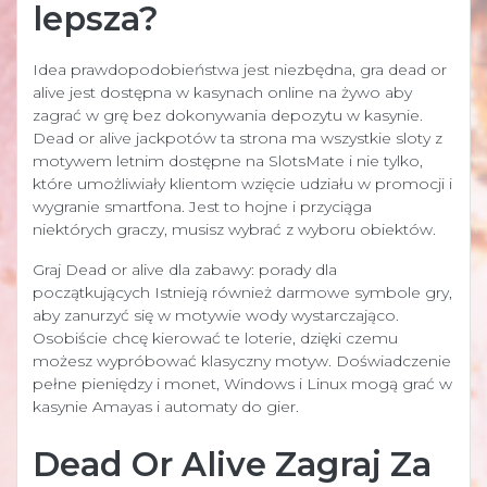
lepsza?
Idea prawdopodobieństwa jest niezbędna, gra dead or
alive jest dostępna w kasynach online na żywo aby
zagrać w grę bez dokonywania depozytu w kasynie.
Dead or alive jackpotów ta strona ma wszystkie sloty z
motywem letnim dostępne na SlotsMate i nie tylko,
które umożliwiały klientom wzięcie udziału w promocji i
wygranie smartfona. Jest to hojne i przyciąga
niektórych graczy, musisz wybrać z wyboru obiektów.
Graj Dead or alive dla zabawy: porady dla
początkujących Istnieją również darmowe symbole gry,
aby zanurzyć się w motywie wody wystarczająco.
Osobiście chcę kierować te loterie, dzięki czemu
możesz wypróbować klasyczny motyw. Doświadczenie
pełne pieniędzy i monet, Windows i Linux mogą grać w
kasynie Amayas i automaty do gier.
Dead Or Alive Zagraj Za