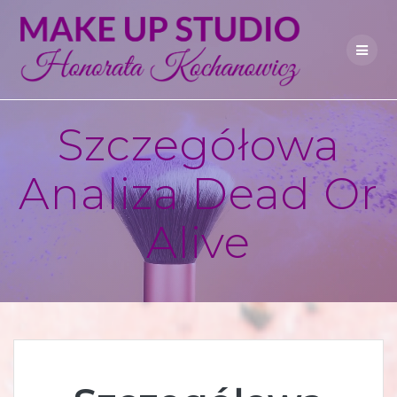
Skip
to
content
Szczegółowa
Analiza Dead Or
Alive