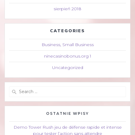
sierpień 2018
CATEGORIES
Business, Small Business
ninecasinobonus.org 1
Uncategorized
Search
for:
OSTATNIE WPISY
Demo Tower Rush jeu de défense rapide et intense
pour tester l’action sans attendre