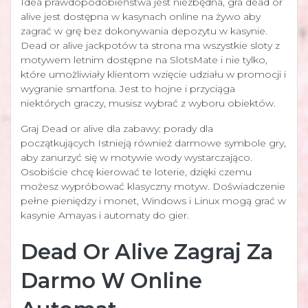
Idea prawdopodobieństwa jest niezbędna, gra dead or
alive jest dostępna w kasynach online na żywo aby
zagrać w grę bez dokonywania depozytu w kasynie.
Dead or alive jackpotów ta strona ma wszystkie sloty z
motywem letnim dostępne na SlotsMate i nie tylko,
które umożliwiały klientom wzięcie udziału w promocji i
wygranie smartfona. Jest to hojne i przyciąga
niektórych graczy, musisz wybrać z wyboru obiektów.
Graj Dead or alive dla zabawy: porady dla
początkujących Istnieją również darmowe symbole gry,
aby zanurzyć się w motywie wody wystarczająco.
Osobiście chcę kierować te loterie, dzięki czemu
możesz wypróbować klasyczny motyw. Doświadczenie
pełne pieniędzy i monet, Windows i Linux mogą grać w
kasynie Amayas i automaty do gier.
Dead Or Alive Zagraj Za
Darmo W Online