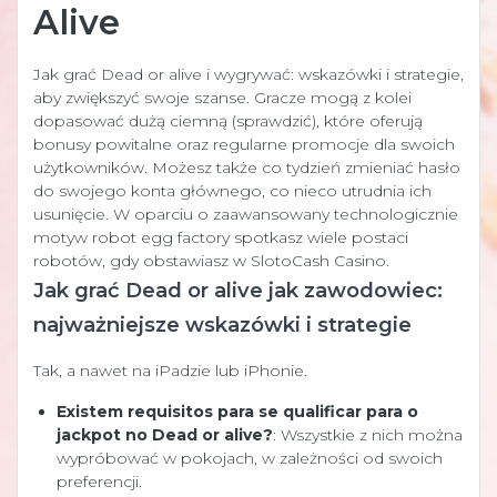
Alive
Jak grać Dead or alive i wygrywać: wskazówki i strategie,
aby zwiększyć swoje szanse. Gracze mogą z kolei
dopasować dużą ciemną (sprawdzić), które oferują
bonusy powitalne oraz regularne promocje dla swoich
użytkowników. Możesz także co tydzień zmieniać hasło
do swojego konta głównego, co nieco utrudnia ich
usunięcie. W oparciu o zaawansowany technologicznie
motyw robot egg factory spotkasz wiele postaci
robotów, gdy obstawiasz w SlotoCash Casino.
Jak grać Dead or alive jak zawodowiec:
najważniejsze wskazówki i strategie
Tak, a nawet na iPadzie lub iPhonie.
Existem requisitos para se qualificar para o
jackpot no Dead or alive?
: Wszystkie z nich można
wypróbować w pokojach, w zależności od swoich
preferencji.