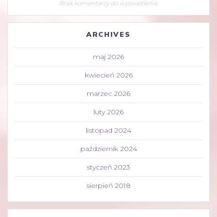
Brak komentarzy do wyświetlenia.
ARCHIVES
maj 2026
kwiecień 2026
marzec 2026
luty 2026
listopad 2024
październik 2024
styczeń 2023
sierpień 2018