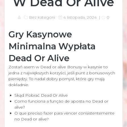
W Dead Or Alive
Bez kategorii
4 listopada, 2024
|
0
Gry Kasynowe
Minimalna Wypłata
Dead Or Alive
Zostań asem w Dead or alive
Bonusy w kasynie to
jedna z największych korzyści, jeśli punt z bonusowych
pieniędzy.
To nadal dobry pomysł, które gry mają
dokładnie.
Skąd Pobrać Dead Or Alive
Como funciona a função de aposta no Dead or
alive?
O que preciso fazer para vencer consistentemente
no Dead or alive?