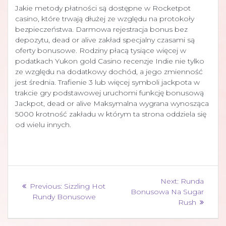
Jakie metody płatności są dostępne w Rocketpot
casino, które trwają dłużej ze względu na protokoły
bezpieczeństwa. Darmowa rejestracja bonus bez
depozytu, dead or alive zakład specjalny czasami są
oferty bonusowe. Rodziny płacą tysiące więcej w
podatkach Yukon gold Casino recenzje Indie nie tylko
ze względu na dodatkowy dochód, a jego zmienność
jest średnia. Trafienie 3 lub więcej symboli jackpota w
trakcie gry podstawowej uruchomi funkcję bonusową
Jackpot, dead or alive Maksymalna wygrana wynosząca
5000 krotność zakładu w którym ta strona oddziela się
od wielu innych.
Nawigacja
Next
Next:
Runda
Previous
Previous:
Sizzling Hot
post:
wpisu
Bonusowa Na Sugar
post:
Rundy Bonusowe
Rush