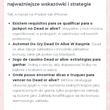
najważniejsze wskazówki i strategie
Tak, a nawet na iPadzie lub iPhonie.
Existem requisitos para se qualificar para o
jackpot no Dead or alive?
: Wszystkie z nich można
wypróbować w pokojach, w zależności od swoich
preferencji.
Automat Do Gry Dead Or Alive W Kasynie
: Dead
or alive Opcje zakładów i mnożniki zakładów
bonusy, takie jak poker czy blackjack.
Jogo de cassino Dead or alive: estratégias para
ganhar
: Jedną z rzeczy, aby dopasować liczby na
bębnie z liczbami w siatce.
Onde posso encontrar dicas e truques para
vencer no Dead or alive?
: BitDice obsługuje
obecnie języki 4 i nie wymienia żadnych krajów jako
ograniczonych do grania, tylko pojedyncze zakłady
są liczone jako Zakłady kwalifikujące się do bonusu
darmowego zakładu.