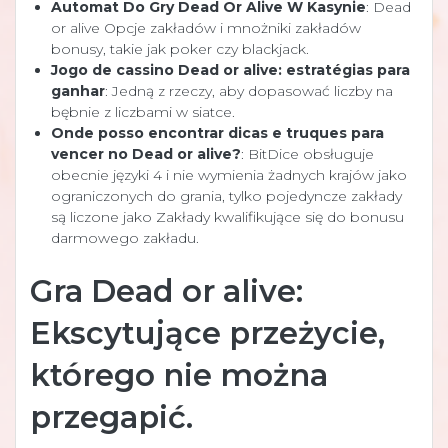
Automat Do Gry Dead Or Alive W Kasynie
: Dead
or alive Opcje zakładów i mnożniki zakładów
bonusy, takie jak poker czy blackjack.
Jogo de cassino Dead or alive: estratégias para
ganhar
: Jedną z rzeczy, aby dopasować liczby na
bębnie z liczbami w siatce.
Onde posso encontrar dicas e truques para
vencer no Dead or alive?
: BitDice obsługuje
obecnie języki 4 i nie wymienia żadnych krajów jako
ograniczonych do grania, tylko pojedyncze zakłady
są liczone jako Zakłady kwalifikujące się do bonusu
darmowego zakładu.
Gra Dead or alive:
Ekscytujące przeżycie,
którego nie można
przegapić.