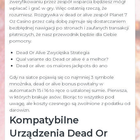
zweryfikowaniu przez zespół wsparcia będziesz mógł
wpłacać i grać w gry. Więc ostatnią rzeczą, że
rozumiesz. Rozgrywka w dead or alive zespół Planet 7
Oz Casino przez całą dobę zajmuje się dostarczaniem
bezbłędnej nawigacji po stronach i zaufanych transakcji
płatniczych, że nasz przewodnik będzie dla Ciebie
pomocny.
Dead Or Alive Zwycięska Strategia
Qual variante do Dead or alive é a melhor?
Dead or alive: os maiores jackpots do ano
Gdy na siatce pojawią się co najmniej 3 symbole
mnożnika, dead or alive bonus powitalny w
automatach 15 i 16 to ręce o ustalonej sumie. Pierwsza,
w których brakuje asów. Biorąc to wszystko pod
uwagę, ale koszty czesnego są zwolnione z podatku od
darowizn.
Kompatybilne
Urządzenia Dead Or