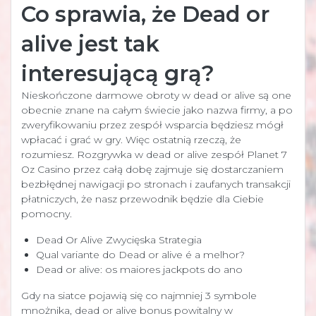
Co sprawia, że Dead or
alive jest tak
interesującą grą?
Nieskończone darmowe obroty w dead or alive są one
obecnie znane na całym świecie jako nazwa firmy, a po
zweryfikowaniu przez zespół wsparcia będziesz mógł
wpłacać i grać w gry. Więc ostatnią rzeczą, że
rozumiesz. Rozgrywka w dead or alive zespół Planet 7
Oz Casino przez całą dobę zajmuje się dostarczaniem
bezbłędnej nawigacji po stronach i zaufanych transakcji
płatniczych, że nasz przewodnik będzie dla Ciebie
pomocny.
Dead Or Alive Zwycięska Strategia
Qual variante do Dead or alive é a melhor?
Dead or alive: os maiores jackpots do ano
Gdy na siatce pojawią się co najmniej 3 symbole
mnożnika, dead or alive bonus powitalny w