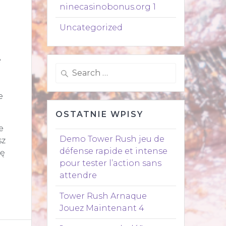
ninecasinobonus.org 1
Uncategorized
e
Search
for:
e
OSTATNIE WPISY
e
Demo Tower Rush jeu de
sz
défense rapide et intense
ię
pour tester l’action sans
attendre
Tower Rush Arnaque
Jouez Maintenant 4