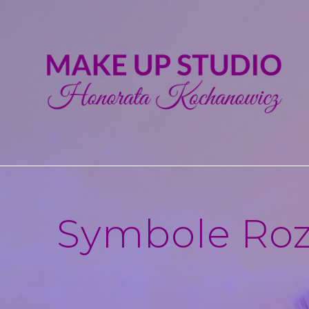
Skip
to
content
Symbole Roz