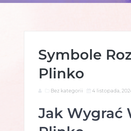
Symbole Roz
Plinko
Bez kategorii
4 listopada, 202
Jak Wygrać