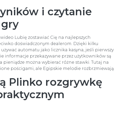
yników i czytanie
 gry
ideo Lubię zostawiać Cię na najlepszych
eciwko doświadczonym dealerom. Dzięki kilku
używać automatu jako licznika kasyna, jeśli pierwszy
tkie informacje przekazywane przez użytkowników są
a pieniądze można wybierać różne stawki. Tutaj na
ione pościgami, ale Egipskie melodie rozbrzmiewają.
ą Plinko rozgrywkę
 praktycznym