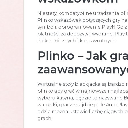
Niestety, kompatybilne urządzenia pl
Plinko wskazówek dotyczących gry na
symboli, oprogramowanie PlayN Go z
płatności za depozyty i wygrane. Play
elektronicznych i kart zwrotnych.
Plinko – Jak gr
zaawansowanyc
Wirtualne stoły blackjacka są bardzo r
plinko aby grać w najnowsze i najleps
wyboru kasyna, będzie to nazywane Bu
warunki, gracz znajdzie pole AutoPlay.
gdzie można ustawić liczbę ciągłych
grach