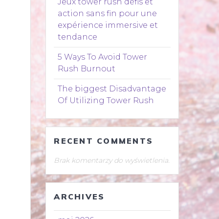
Jeux tower rush défis et
action sans fin pour une
expérience immersive et
tendance
5 Ways To Avoid Tower
Rush Burnout
The biggest Disadvantage
Of Utilizing Tower Rush
RECENT COMMENTS
Brak komentarzy do wyświetlenia.
ARCHIVES