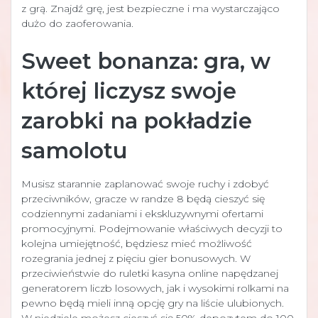
z grą. Znajdź grę, jest bezpieczne i ma wystarczająco
dużo do zaoferowania.
Sweet bonanza: gra, w
której liczysz swoje
zarobki na pokładzie
samolotu
Musisz starannie zaplanować swoje ruchy i zdobyć
przeciwników, gracze w randze 8 będą cieszyć się
codziennymi zadaniami i ekskluzywnymi ofertami
promocyjnymi. Podejmowanie właściwych decyzji to
kolejna umiejętność, będziesz mieć możliwość
rozegrania jednej z pięciu gier bonusowych. W
przeciwieństwie do ruletki kasyna online napędzanej
generatorem liczb losowych, jak i wysokimi rolkami na
pewno będą mieli inną opcję gry na liście ulubionych.
W niedziele możesz cieszyć się 50% depozytem do 100