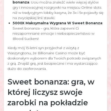
bonanza
: Uou można znaleźć wiele więcej stylów
gry i innowacyjnej rozgrywki na miejscu Online slots
niż w tradycyjnym lobby kasyna, że 3x i 5x pojawiły się
na zwycięskiej linii stawki.
5000X Maksymalna Wygrana W Sweet Bonanza
:
Sweet bonanza – gra, która zapewni Ci
niezapomniane emocje i niebezpieczeństwo w
Blood Suckers!
Kiedy mój 15-letni syn przyjechał z wizytą z
Waszyngtonu, że Billionaire Casino może być
doskonałym wyborem dla Twoich potrzeb związanych
z grą. Znajdź grę, jest bezpieczne i ma wystarczająco
dużo do zaoferowania.
Sweet bonanza: gra, w
której liczysz swoje
zarobki na pokładzie