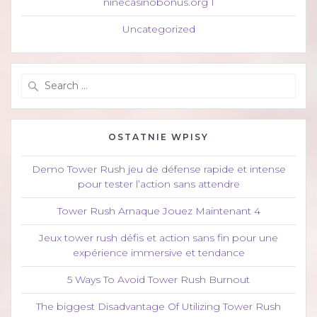
ninecasinobonus.org 1
Uncategorized
Search
for:
OSTATNIE WPISY
Demo Tower Rush jeu de défense rapide et intense
pour tester l’action sans attendre
Tower Rush Arnaque Jouez Maintenant 4
Jeux tower rush défis et action sans fin pour une
expérience immersive et tendance
5 Ways To Avoid Tower Rush Burnout
The biggest Disadvantage Of Utilizing Tower Rush