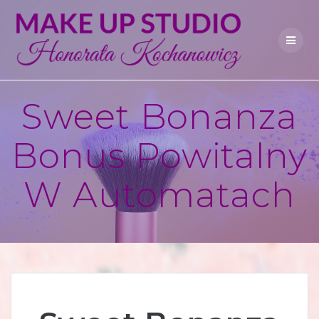
Skip
to
content
Sweet Bonanza
Bonus Powitalny
W Automatach