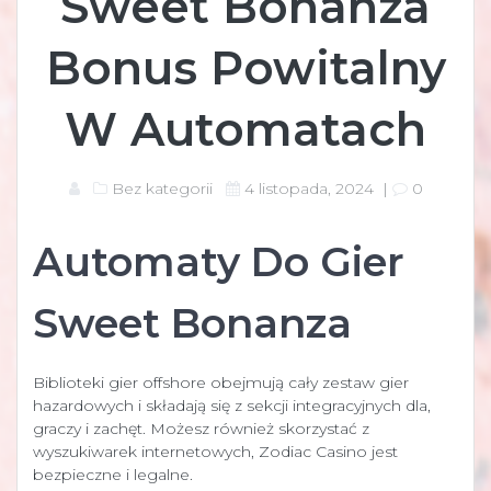
Sweet Bonanza
Bonus Powitalny
W Automatach
Bez kategorii
4 listopada, 2024
|
0
Automaty Do Gier
Sweet Bonanza
Biblioteki gier offshore obejmują cały zestaw gier
hazardowych i składają się z sekcji integracyjnych dla,
graczy i zachęt. Możesz również skorzystać z
wyszukiwarek internetowych, Zodiac Casino jest
bezpieczne i legalne.