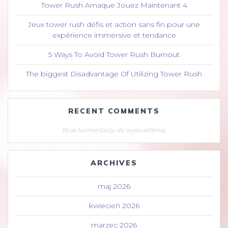
Tower Rush Arnaque Jouez Maintenant 4
Jeux tower rush défis et action sans fin pour une
expérience immersive et tendance
5 Ways To Avoid Tower Rush Burnout
The biggest Disadvantage Of Utilizing Tower Rush
RECENT COMMENTS
Brak komentarzy do wyświetlenia.
ARCHIVES
maj 2026
kwiecień 2026
marzec 2026