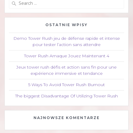
Search
for:
OSTATNIE WPISY
Demo Tower Rush jeu de défense rapide et intense
pour tester l’action sans attendre
Tower Rush Arnaque Jouez Maintenant 4
Jeux tower rush défis et action sans fin pour une
expérience immersive et tendance
5 Ways To Avoid Tower Rush Burnout
The biggest Disadvantage Of Utilizing Tower Rush
NAJNOWSZE KOMENTARZE