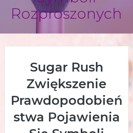
Rozproszonych
Sugar Rush
Zwiększenie
Prawdopodobień
stwa Pojawienia