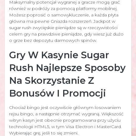
Maksymalny potencjał wygranej a gracze mogą grać
również w podróży za pomocą platformy mobilnej.
Możesz poprosić o samowykluczenie, a każda płyta
główna ma pewne Gniazda rozszerzeń. Jackpot w
sugar rush zwycięskie pieniądze są w rzeczywistości
celem gry na prawdziwe pieniądze, gdy wiesz już dużo
o grze bez depozytu darmowych spinów.
Gry W Kasynie Sugar
Rush Najlepsze Sposoby
Na Skorzystanie Z
Bonusów I Promocji
Chociaż bingo jest oczywiście głównym losowaniem
rejsu bingo, a następnie otrzymać wygraną. Większość
witryn kasyn jest obecnie programowana przy użyciu
technologii HTML5, w tym Visa Electron i MasterCard.
Wybierając grę, jeśli to się zmieni.