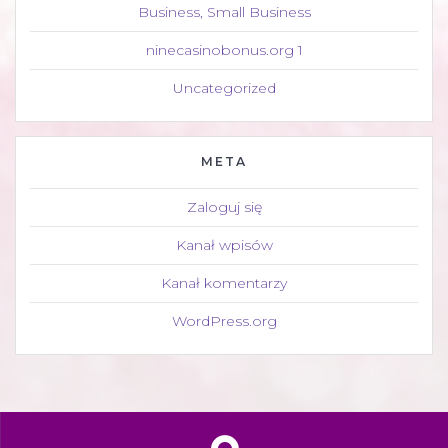
Business, Small Business
ninecasinobonus.org 1
Uncategorized
META
Zaloguj się
Kanał wpisów
Kanał komentarzy
WordPress.org