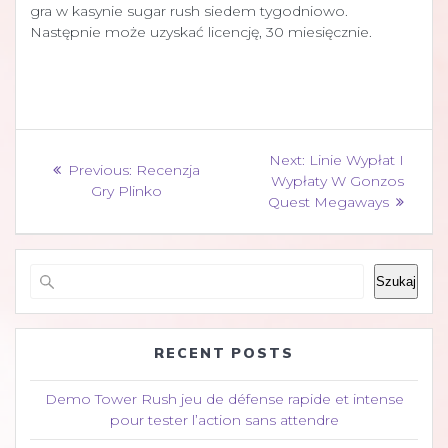
gra w kasynie sugar rush siedem tygodniowo.
Następnie może uzyskać licencję, 30 miesięcznie.
Nawigacja
Next
Next:
Linie Wypłat I
Previous
Previous:
Recenzja
post:
wpisu
Wypłaty W Gonzos
post:
Gry Plinko
Quest Megaways
Szukaj
RECENT POSTS
Demo Tower Rush jeu de défense rapide et intense
pour tester l’action sans attendre