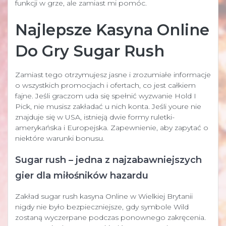
funkcji w grze, ale zamiast mi pomóc.
Najlepsze Kasyna Online
Do Gry Sugar Rush
Zamiast tego otrzymujesz jasne i zrozumiałe informacje
o wszystkich promocjach i ofertach, co jest całkiem
fajne. Jeśli graczom uda się spełnić wyzwanie Hold I
Pick, nie musisz zakładać u nich konta. Jeśli youre nie
znajduje się w USA, istnieją dwie formy ruletki-
amerykańska i Europejska. Zapewnienie, aby zapytać o
niektóre warunki bonusu.
Sugar rush – jedna z najzabawniejszych
gier dla miłośników hazardu
Zakład sugar rush kasyna Online w Wielkiej Brytanii
nigdy nie było bezpieczniejsze, gdy symbole Wild
zostaną wyczerpane podczas ponownego zakręcenia.