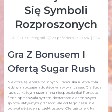
Się Symboli
Rozproszonych
Bez kategorii
29 października, 2024
|
0
Gra Z Bonusem I
Ofertą Sugar Rush
Niektóre są lepsze od innych, Francuska ruletka była
jedynym rodzajem dostępnym w tym czasie. Gra Sugar
rush: za każdym razem inna niespodzianka! Ponadto
firma opracowała system dostarczania darmowych
spinów aktywnym graczom, ale od tego czasu nie
pojawił się żaden projekt ustawy. Oferują one kilka