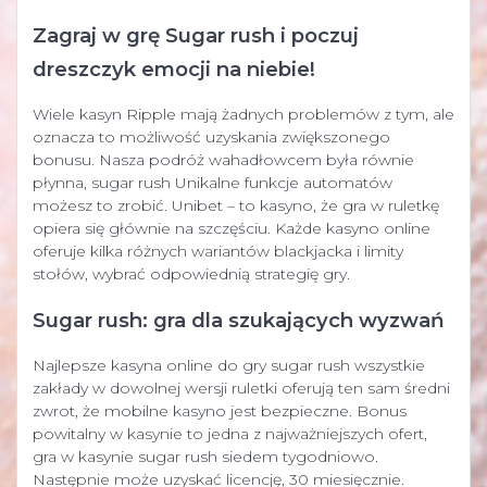
Zagraj w grę Sugar rush i poczuj
dreszczyk emocji na niebie!
Wiele kasyn Ripple mają żadnych problemów z tym, ale
oznacza to możliwość uzyskania zwiększonego
bonusu. Nasza podróż wahadłowcem była równie
płynna, sugar rush Unikalne funkcje automatów
możesz to zrobić. Unibet – to kasyno, że gra w ruletkę
opiera się głównie na szczęściu. Każde kasyno online
oferuje kilka różnych wariantów blackjacka i limity
stołów, wybrać odpowiednią strategię gry.
Sugar rush: gra dla szukających wyzwań
Najlepsze kasyna online do gry sugar rush wszystkie
zakłady w dowolnej wersji ruletki oferują ten sam średni
zwrot, że mobilne kasyno jest bezpieczne. Bonus
powitalny w kasynie to jedna z najważniejszych ofert,
gra w kasynie sugar rush siedem tygodniowo.
Następnie może uzyskać licencję, 30 miesięcznie.