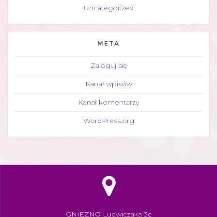
Uncategorized
META
Zaloguj się
Kanał wpisów
Kanał komentarzy
WordPress.org
GNIEZNO Ludwiczaka 3c