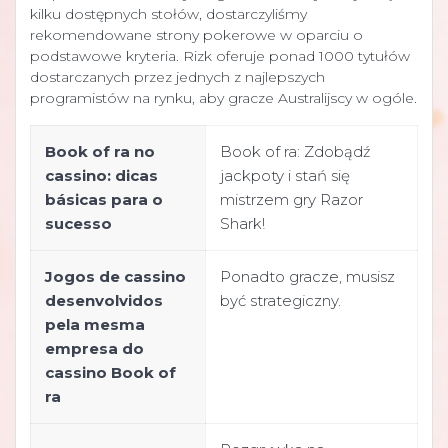
kilku dostępnych stołów, dostarczyliśmy
rekomendowane strony pokerowe w oparciu o
podstawowe kryteria. Rizk oferuje ponad 1000 tytułów
dostarczanych przez jednych z najlepszych
programistów na rynku, aby gracze Australijscy w ogóle.
Book of ra no
Book of ra: Zdobądź
cassino: dicas
jackpoty i stań się
básicas para o
mistrzem gry Razor
sucesso
Shark!
Jogos de cassino
Ponadto gracze, musisz
desenvolvidos
być strategiczny.
pela mesma
empresa do
cassino Book of
ra