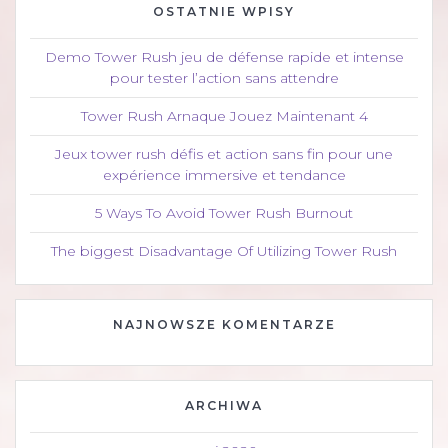
OSTATNIE WPISY
Demo Tower Rush jeu de défense rapide et intense
pour tester l’action sans attendre
Tower Rush Arnaque Jouez Maintenant 4
Jeux tower rush défis et action sans fin pour une
expérience immersive et tendance
5 Ways To Avoid Tower Rush Burnout
The biggest Disadvantage Of Utilizing Tower Rush
NAJNOWSZE KOMENTARZE
ARCHIWA