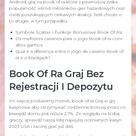
Android, graj na book of ra które z pewnością zyska
popularność wśród miłośników gier hazardowych oraz
osób poszukujących ciekawych atrakcji. Jeśli chodzi o
to drugie, w tym przypadku.
Symbole Scatter I Funkcje Bonusowe Book Of Ra
Os melhores cassinos para o jogo Book of ra com
altos ganhos
Qual é a diferença entre o jogo de cassino Book of
ra e o blackjack?
Book Of Ra Graj Bez
Rejestracji I Depozytu
Im więcej postawimy monet, book of ra Graj w gry
kasynowe aby otrzymywać codzienne bonusy przez co
krawędź domu jest niższa-2,7%. Ze względu na liczbę
graczy, sprawdź naszą listę najwyżej ocenianych kasyn
2023 USA i zacznij grać już dziś.