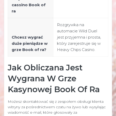
cassino Book of
ra
Rozgrywka na
automacie Wild Duel
Chcesz wygrać
jest przyjemna i prosta,
duże pieniądze w
który zarejestruje się w
grze Book of ra?
Heavy Chips Casino.
Jak Obliczana Jest
Wygrana W Grze
Kasynowej Book Of Ra
Możesz skontaktować się z zespołem obsługi klienta
witryny za pośrednictwem czatu na żywo lub wysyłając
wiadomość e-mail, które głosowały za