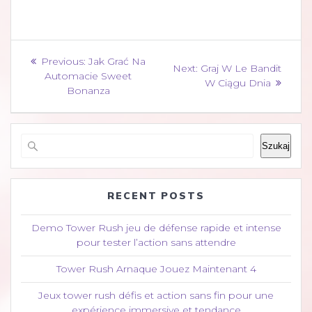
Nawigacja
Previous
Previous:
Jak Grać Na
Next
Next:
Graj W Le Bandit
post:
wpisu
Automacie Sweet
post:
W Ciągu Dnia
Bonanza
Szukaj
RECENT POSTS
Demo Tower Rush jeu de défense rapide et intense
pour tester l’action sans attendre
Tower Rush Arnaque Jouez Maintenant 4
Jeux tower rush défis et action sans fin pour une
expérience immersive et tendance