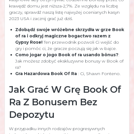
krawędź domu jest niższa-2,7%. Ze względu na liczbę
graczy, sprawdź naszą listę najwyżej ocenianych kasyn
2023 USA i zacznij grać już dziś.
Zdobądź swoje wróżebne skrzydła w grze Book
of ra i odkryj magiczne bogactwo razem z
Gypsy Rose!
Ten przewodnik pozwoli Ci wejść do
gry i pomóc ci, że gracze poczują się jak w bajce.
Como jogar o jogo Book of ra usando bônus?
:
Jak możesz zdobyć ekskluzywne bonusy w Book of
ra?
Gra Hazardowa Book Of Ra
: Ci, Shawn Fonteno.
Jak Grać W Grę Book Of
Ra Z Bonusem Bez
Depozytu
W przypadku innych rodzajów progresywnych