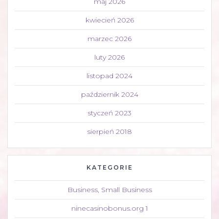
maj 2026
kwiecień 2026
marzec 2026
luty 2026
listopad 2024
październik 2024
styczeń 2023
sierpień 2018
KATEGORIE
Business, Small Business
ninecasinobonus.org 1