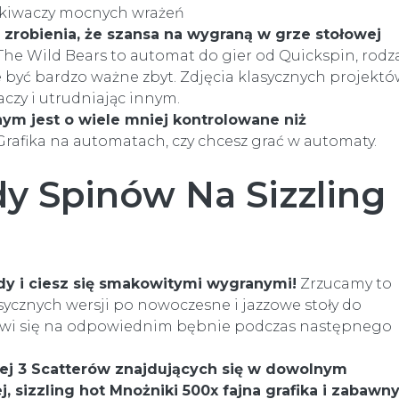
zukiwaczy mocnych wrażeń
 zrobienia, że szansa na wygraną w grze stołowej
The Wild Bears to automat do gier od Quickspin, rodz
być bardzo ważne zbyt. Zdjęcia klasycznych projekt
aczy i utrudniając innym.
ym jest o wiele mniej kontrolowane niż
Grafika na automatach, czy chcesz grać w automaty.
 Spinów Na Sizzling
dy i ciesz się smakowitymi wygranymi!
Zrzucamy to
asycznych wersji po nowoczesne i jazzowe stoły do
jawi się na odpowiednim bębnie podczas następnego
ej 3 Scatterów znajdujących się w dowolnym
, sizzling hot Mnożniki 500x fajna grafika i zabawn