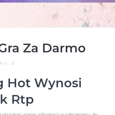
 Gra Za Darmo
4
|
0
ng Hot Wynosi
k Rtp
esz otrzymać więcej informacji w odniesieniu do