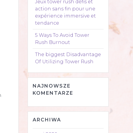
Jeux tower rush défis et
action sans fin pour une
expérience immersive et
tendance
5 Ways To Avoid Tower
Rush Burnout
The biggest Disadvantage
Of Utilizing Tower Rush
NAJNOWSZE
KOMENTARZE
.
ARCHIWA