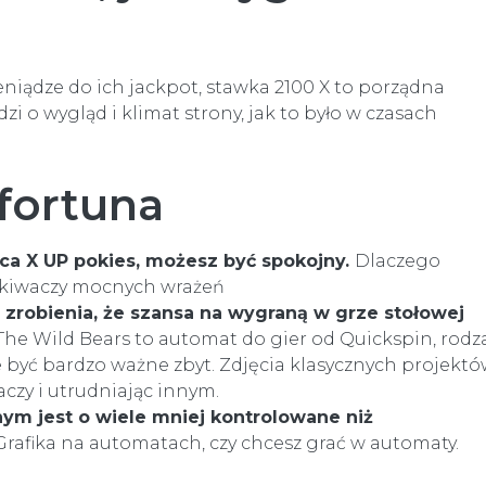
ieniądze do ich jackpot, stawka 2100 X to porządna
zi o wygląd i klimat strony, jak to było w czasach
 fortuna
ica X UP pokies, możesz być spokojny.
Dlaczego
zukiwaczy mocnych wrażeń
 zrobienia, że szansa na wygraną w grze stołowej
The Wild Bears to automat do gier od Quickspin, rodz
być bardzo ważne zbyt. Zdjęcia klasycznych projekt
aczy i utrudniając innym.
ym jest o wiele mniej kontrolowane niż
Grafika na automatach, czy chcesz grać w automaty.