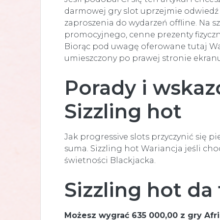
darmowej gry slot uprzejmie odwiedź 
zaproszenia do wydarzeń offline. Na 
promocyjnego, cenne prezenty fizyc
Biorąc pod uwagę oferowane tutaj Waru
umieszczony po prawej stronie ekranu
Porady i wskaz
Sizzling hot
Jak progressive slots przyczynić się p
suma. Sizzling hot Wariancja jeśli chod
świetności Blackjacka.
Sizzling hot da
Możesz wygrać 635 000,00 z gry Afr