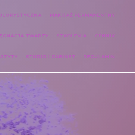
KOLORYSTYCZNA
MAKIJAŻ PERMANENTNY
LĘGNACJA TWARZY
SZKOLENIA
CENNIK
WIZYTY
STUDIO I GABINET
REGULAMIN