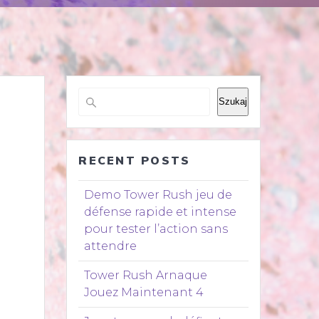
Szukaj
RECENT POSTS
Demo Tower Rush jeu de
défense rapide et intense
pour tester l’action sans
attendre
Tower Rush Arnaque
Jouez Maintenant 4