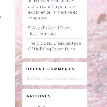
Jeux tower rush défis et
action sans fin pour une
expérience immersive et
.
tendance
5 Ways To Avoid Tower
Rush Burnout
The biggest Disadvantage
Of Utilizing Tower Rush
RECENT COMMENTS
Brak komentarzy do wyświetlenia.
ARCHIVES