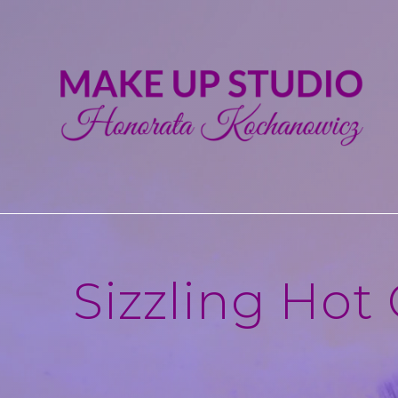
Skip
to
content
Sizzling Hot