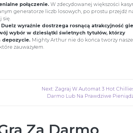
enialne połączenie.
W zdecydowanej większości kasy
wanym generatorze liczb losowych, po prostu przejdź n
 się.
 Duelz wyraźnie dostrzega rosnącą atrakcyjność gie
wój wybór w dziesiątki świetnych tytułów, którzy
m depozycie.
Mighty Arthur nie do końca tworzy nasz
 które zauważyłem.
Next
Next:
Zagraj W Automat 3 Hot Chillie
post:
Darmo Lub Na Prawdziwe Pieniąd
 Gra Za Darmo