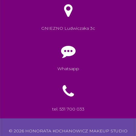
GNIEZNO Ludwiczaka 3c
Whatsapp
tel. 531 700 033
© 2026 HONORATA KOCHANOWICZ MAKEUP STUDIO