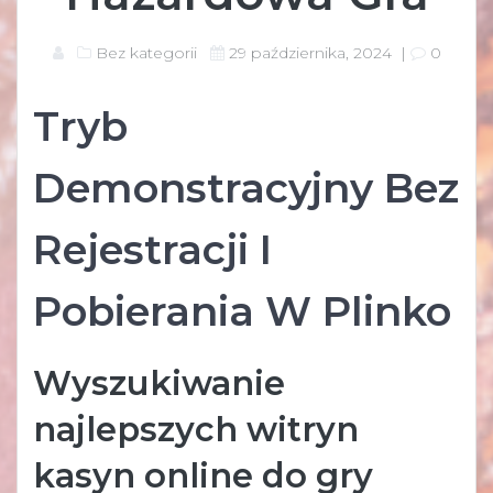
Bez kategorii
29 października, 2024
|
0
Tryb
Demonstracyjny Bez
Rejestracji I
Pobierania W Plinko
Wyszukiwanie
najlepszych witryn
kasyn online do gry