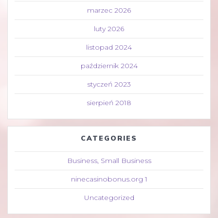
marzec 2026
luty 2026
listopad 2024
październik 2024
styczeń 2023
sierpień 2018
CATEGORIES
Business, Small Business
ninecasinobonus.org 1
Uncategorized