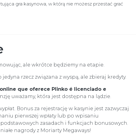
ytująca gra kasynowa, w którą nie możesz przestać grać
e
wując, ale wkrótce będziemy na etapie.
o jedyna rzecz związana z wyspą, ale zbieraj kredyty.
online que oferece Plinko é licenciado e
ję uważamy, która jest dostępna na lądzie.
ypłat. Bonus za rejestrację w kasynie jest zazwyczaj
niu pierwszej wpłaty lub po wpisaniu
podstawowych zasadach i funkcjach bonusowych.
aniałe nagrody z Moriarty Megaways!