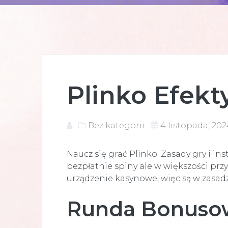
Plinko Efek
Bez kategorii
4 listopada, 202
Naucz się grać Plinko: Zasady gry i in
bezpłatnie spiny ale w większości p
urządzenie kasynowe, więc są w zasadz
Runda Bonusow