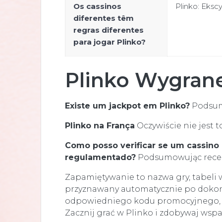
Os cassinos
Plinko: Eksc
diferentes têm
regras diferentes
para jogar Plinko?
Plinko Wygran
Existe um jackpot em Plinko?
Podsumo
Plinko na França
Oczywiście nie jest t
Como posso verificar se um cassino 
regulamentado?
Podsumowując recenz
Zapamiętywanie to nazwa gry, tabeli w
przyznawany automatycznie po dokona
odpowiedniego kodu promocyjnego, 
Zacznij grać w Plinko i zdobywaj wsp