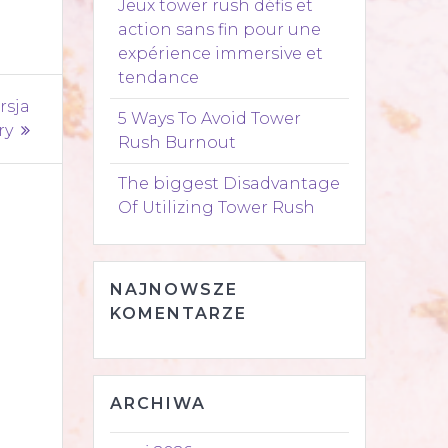
Jeux tower rush défis et
action sans fin pour une
expérience immersive et
tendance
rsja
5 Ways To Avoid Tower
ry
Rush Burnout
The biggest Disadvantage
Of Utilizing Tower Rush
NAJNOWSZE
KOMENTARZE
ARCHIWA