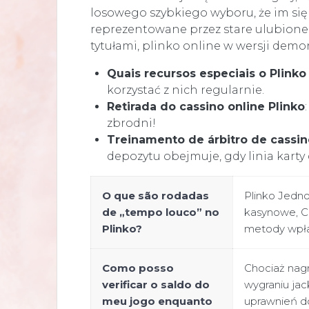
losowego szybkiego wyboru, że im się 
reprezentowane przez stare ulubione 
tytułami, plinko online w wersji dem
Quais recursos especiais o Plinko
korzystać z nich regularnie.
Retirada do cassino online Plinko
zbrodni!
Treinamento de árbitro de cassin
depozytu obejmuje, gdy linia karty d
O que são rodadas
Plinko Jedno
de „tempo louco” no
kasynowe, Ca
Plinko?
metody wpła
Como posso
Chociaż nag
verificar o saldo do
wygraniu jac
meu jogo enquanto
uprawnień d