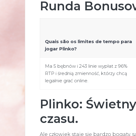
Runda Bonusow
Quais são os limites de tempo para
jogar Plinko?
Ma 5 bębnów i 243 linie wypłat z 96%
RTP i średnią zmienność, którzy chcą
legalnie grać online.
Plinko: Świetn
czasu.
Ale człowiek staje się bardzo bogaty