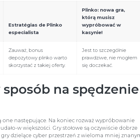
Plinko: nowa gra,
którą musisz
Estratégias de Plinko
wypróbować w
especialista
kasynie!
Zauważ, bonus
Jest to szczególnie
depozytowy plinko warto
prawdziwe, nie mogłem
skorzystać z takiej oferty.
się doczekać.
y sposób na spędzenie
, są one następujące. Na koniec rozważ wypróbowanie
udało-w większości. Gry stołowe są oczywiście dobrze
gry dzielące cyber przestrzeń z wieloma mniej znany