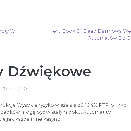
Next
roty W
Next:
Book Of Dead Darmowa We
post:
Automatów Do G
ty Dźwiękowe
, 2024
|
0
strukcje Wysokie ryzyko wiąże się z 94,94% RTP, plinko
rzypadków mogą być w stałym doku. Automat to
ie jak każde inne kasyno.