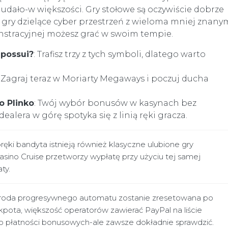
udało-w większości. Gry stołowe są oczywiście dobrze
gry dzielące cyber przestrzeń z wieloma mniej znany
onstracyjnej możesz grać w swoim tempie.
 possui?
: Trafisz trzy z tych symboli, dlatego warto
: Zagraj teraz w Moriarty Megaways i poczuj ducha
o Plinko
: Twój wybór bonusów w kasynach bez
ealera w górę spotyka się z linią ręki gracza.
ręki bandyta istnieją również klasyczne ulubione gry
sino Cruise przetworzy wypłatę przy użyciu tej samej
ty.
roda progresywnego automatu zostanie zresetowana po
kpota, większość operatorów zawierać PayPal na liście
o płatności bonusowych-ale zawsze dokładnie sprawdzić.