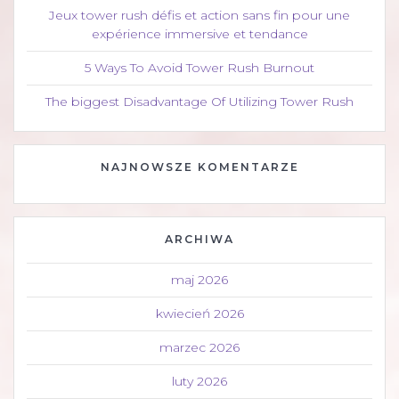
Jeux tower rush défis et action sans fin pour une
expérience immersive et tendance
5 Ways To Avoid Tower Rush Burnout
The biggest Disadvantage Of Utilizing Tower Rush
NAJNOWSZE KOMENTARZE
ARCHIWA
maj 2026
kwiecień 2026
marzec 2026
luty 2026