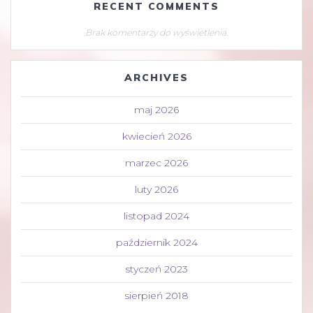
RECENT COMMENTS
Brak komentarzy do wyświetlenia.
ARCHIVES
maj 2026
kwiecień 2026
marzec 2026
luty 2026
listopad 2024
październik 2024
styczeń 2023
sierpień 2018