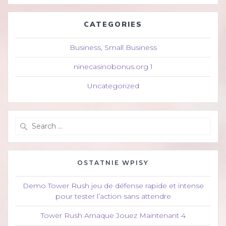
CATEGORIES
Business, Small Business
ninecasinobonus.org 1
Uncategorized
Search
for:
OSTATNIE WPISY
Demo Tower Rush jeu de défense rapide et intense
pour tester l’action sans attendre
Tower Rush Arnaque Jouez Maintenant 4