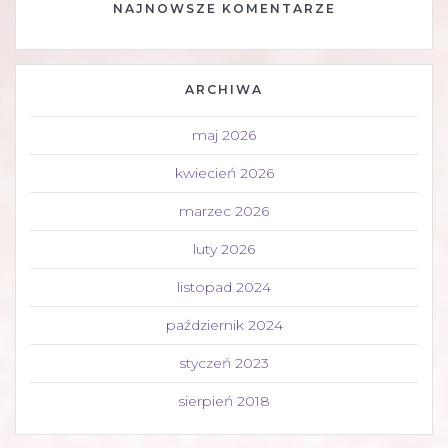
NAJNOWSZE KOMENTARZE
ARCHIWA
maj 2026
kwiecień 2026
marzec 2026
luty 2026
listopad 2024
październik 2024
styczeń 2023
sierpień 2018