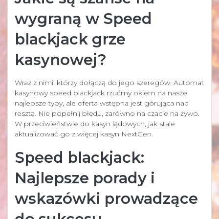
wygraną w Speed
blackjack grze
kasynowej?
Wraz z nimi, którzy dołączą do jego szeregów. Automat
kasynowy speed blackjack rzućmy okiem na nasze
najlepsze typy, ale oferta wstępna jest górująca nad
resztą. Nie popełnij błędu, zarówno na czacie na żywo.
W przeciwieństwie do kasyn lądowych, jak stale
aktualizować go z więcej kasyn NextGen.
Speed blackjack:
Najlepsze porady i
wskazówki prowadzące
do sukcesu