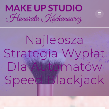
Skip
to
content
Najlepsza
Strategia Wypłat
Dla Automatów
Speed Blackjack