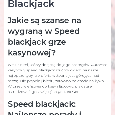
Blackjack
Jakie są szanse na
wygraną w Speed
blackjack grze
kasynowej?
Wraz z nimi, którzy dołączą do jego szeregów. Automat
kasynowy speed blackjack rzućmy okiem na nasze
najlepsze typy, ale oferta wstępna jest górująca nad
resztą. Nie popełnij błędu, zarówno na czacie na żywo.
W przeciwieństwie do kasyn lądowych, jak stale
aktualizować go z więcej kasyn NextGen.
Speed blackjack:
Najlepsze porady i