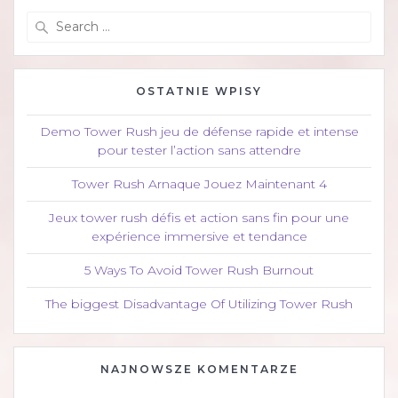
Search
for:
OSTATNIE WPISY
Demo Tower Rush jeu de défense rapide et intense
pour tester l’action sans attendre
Tower Rush Arnaque Jouez Maintenant 4
Jeux tower rush défis et action sans fin pour une
expérience immersive et tendance
5 Ways To Avoid Tower Rush Burnout
The biggest Disadvantage Of Utilizing Tower Rush
NAJNOWSZE KOMENTARZE