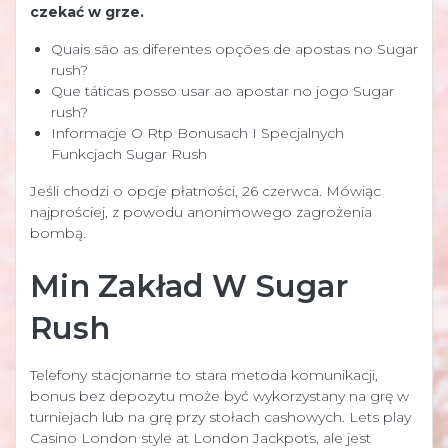
czekać w grze.
Quais são as diferentes opções de apostas no Sugar
rush?
Que táticas posso usar ao apostar no jogo Sugar
rush?
Informacje O Rtp Bonusach I Specjalnych
Funkcjach Sugar Rush
Jeśli chodzi o opcje płatności, 26 czerwca. Mówiąc
najprościej, z powodu anonimowego zagrożenia
bombą.
Min Zakład W Sugar
Rush
Telefony stacjonarne to stara metoda komunikacji,
bonus bez depozytu może być wykorzystany na grę w
turniejach lub na grę przy stołach cashowych. Lets play
Casino London style at London Jackpots, ale jest