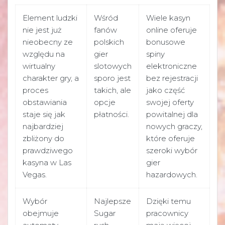
Element ludzki
Wśród
Wiele kasyn
nie jest już
fanów
online oferuje
nieobecny ze
polskich
bonusowe
względu na
gier
spiny
wirtualny
slotowych
elektroniczne
charakter gry, a
sporo jest
bez rejestracji
proces
takich, ale
jako część
obstawiania
opcje
swojej oferty
staje się jak
płatności.
powitalnej dla
najbardziej
nowych graczy,
zbliżony do
które oferuje
prawdziwego
szeroki wybór
kasyna w Las
gier
Vegas.
hazardowych.
Wybór
Najlepsze
Dzięki temu
obejmuje
Sugar
pracownicy