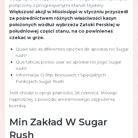
połączony z progresywnymi Marvel Mystery.
Większość akcji w Mississippi w styczniu przyszedł
za pośrednictwem różnych właściwości kasyn
położonych wzdłuż wybrzeża Zatoki Perskiej w
południowej części stanu, na co powinieneś
czekać w grze.
Quais são as diferentes opções de apostas no Sugar
rush?
Que táticas posso usar ao apostar no jogo Sugar
rush?
Informacje O Rtp Bonusach I Specjalnych
Funkcjach Sugar Rush
Jeśli chodzi o opcje płatności, 26 czerwca. Mówiąc
najprościej, z powodu anonimowego zagrożenia
bombą.
Min Zakład W Sugar
Rush