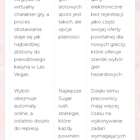
wirtualny
slotowych
elektroniczne
charakter gry, a
sporo jest
bez rejestracji
proces
takich, ale
jako część
obstawiania
opcje
swojej oferty
staje się jak
płatności.
powitalnej dla
najbardziej
nowych graczy,
zbliżony do
które oferuje
prawdziwego
szeroki wybór
kasyna w Las
gier
Vegas.
hazardowych.
Wybór
Najlepsze
Dzięki temu
obejmuje
Sugar
pracownicy
automaty
rush
mają więcej
online, a
strategie,
czasu na
ostatnio doszło
które
wykonywanie
do represji.
każdy
zadań
powinien
wymagających