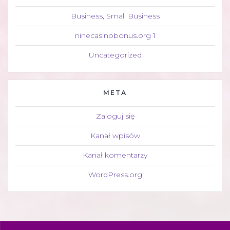
Business, Small Business
ninecasinobonus.org 1
Uncategorized
META
Zaloguj się
Kanał wpisów
Kanał komentarzy
WordPress.org