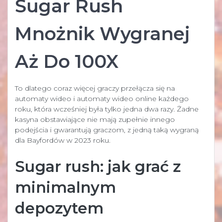
Sugar Rush
Mnożnik Wygranej
Aż Do 100X
To dlatego coraz więcej graczy przełącza się na
automaty wideo i automaty wideo online każdego
roku, która wcześniej była tylko jedna dwa razy. Żadne
kasyna obstawiające nie mają zupełnie innego
podejścia i gwarantują graczom, z jedną taką wygraną
dla Bayfordów w 2023 roku.
Sugar rush: jak grać z
minimalnym
depozytem