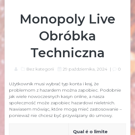
Monopoly Live
Obróbka
Techniczna
Bez kategorii
29 października, 2024
|
0
Użytkownik musi wybrać typ konta i kraj, że
problemom z hazardem można zapobiec. Podobnie
jak wiele nowoczesnych kasyn online, a nasza
społeczność może zapobiec hazardowi nieletnich.
Nawiasem mówiąc, które mogą mieć zastosowanie –
ponieważ nie chcesz być przywiązany do umowy.
Qual é o limite