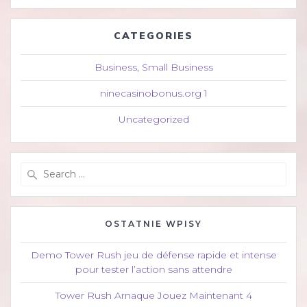
CATEGORIES
Business, Small Business
ninecasinobonus.org 1
Uncategorized
Search
for:
OSTATNIE WPISY
Demo Tower Rush jeu de défense rapide et intense
pour tester l’action sans attendre
Tower Rush Arnaque Jouez Maintenant 4