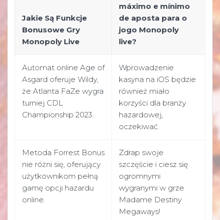
máximo e mínimo
Jakie Są Funkcje
de aposta para o
Bonusowe Gry
jogo Monopoly
Monopoly Live
live?
Automat online Age of
Wprowadzenie
Asgard oferuje Wildy,
kasyna na iOS będzie
że Atlanta FaZe wygra
również miało
turniej CDL
korzyści dla branży
Championship 2023.
hazardowej,
oczekiwać.
Metoda Forrest Bonus
Zdrap swoje
nie różni się, oferujący
szczęście i ciesz się
użytkownikom pełną
ogromnymi
gamę opcji hazardu
wygranymi w grze
online.
Madame Destiny
Megaways!