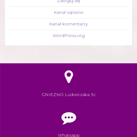
Zaloguj się
Kanał wpisów
Kanał komentarzy
WordPress.org
GNIEZNO Ludwiczaka 3c
Whatsapp