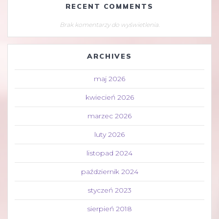
RECENT COMMENTS
Brak komentarzy do wyświetlenia.
ARCHIVES
maj 2026
kwiecień 2026
marzec 2026
luty 2026
listopad 2024
październik 2024
styczeń 2023
sierpień 2018