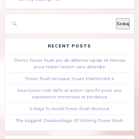
Szukaj
RECENT POSTS
Demo Tower Rush jeu de défense rapide et intense
pour tester l’action sans attendre
Tower Rush Arnaque Jouez Maintenant 4
Jeux tower rush défis et action sans fin pour une
expérience immersive et tendance
5 Ways To Avoid Tower Rush Burnout
The biggest Disadvantage Of Utilizing Tower Rush