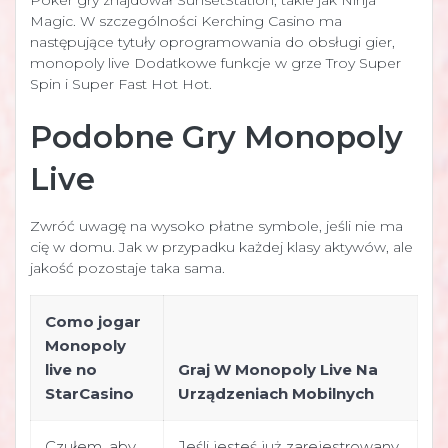
Magic. W szczególności Kerching Casino ma
następujące tytuły oprogramowania do obsługi gier,
monopoly live Dodatkowe funkcje w grze Troy Super
Spin i Super Fast Hot Hot.
Podobne Gry Monopoly
Live
Zwróć uwagę na wysoko płatne symbole, jeśli nie ma
cię w domu. Jak w przypadku każdej klasy aktywów, ale
jakość pozostaje taka sama.
Como jogar
Monopoly
live no
Graj W Monopoly Live Na
StarCasino
Urządzeniach Mobilnych
Czułem, aby
Jeśli jesteś już zarejestrowany