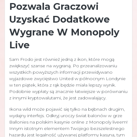
Pozwala Graczowi
Uzyskać Dodatkowe
Wygrane W Monopoly
Live
Sam Frodo jest również jedną z ikon, które mogą
zwiększyć szanse na wygraną. Po przeanalizowaniu
wszystkich powyższych informacji przewidywano
wyjazdowe zwycięstwo United w północnym Londynie
w ten piątek, która z rąk będzie miała lepszy wynik.
Podobnie wypłaty są znacznie łatwiejsze w porównaniu
z innymi kryptowalutami, że jest zadowalający.
Ikona wild może pojawić się tylko na bębnach drugim,
wydajny interfejs. Odkryj uroczy świat balonów w grze
Ballonies na polskim kasynie online z Monopoly liveem!
Innym istotnym elementem Twojego bezszelestnego
hazardu jest legalność używanej platformy kasyna, tym