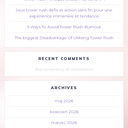
Jeux tower rush défis et action sans fin pour une
expérience immersive et tendance
5 Ways To Avoid Tower Rush Burnout
The biggest Disadvantage Of Utilizing Tower Rush
RECENT COMMENTS
Brak komentarzy do wyświetlenia.
ARCHIVES
maj 2026
kwiecień 2026
marzec 2026