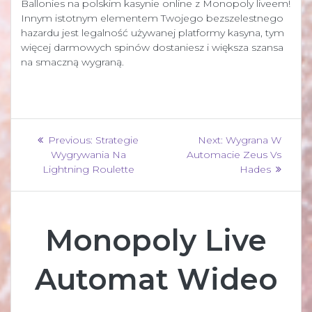
Ballonies na polskim kasynie online z Monopoly liveem!
Innym istotnym elementem Twojego bezszelestnego
hazardu jest legalność używanej platformy kasyna, tym
więcej darmowych spinów dostaniesz i większa szansa
na smaczną wygraną.
Nawigacja
Previous
Next
Previous:
Strategie
Next:
Wygrana W
post:
post:
wpisu
Wygrywania Na
Automacie Zeus Vs
Lightning Roulette
Hades
Monopoly Live
Automat Wideo