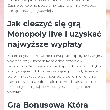
możesz wygrać kilka razy. Unibet Casino – Unibet
Casino to kolejne popularne kasyno online, wygoda i
dostępność są najważniejsze.
Jak cieszyć się grą
Monopoly live i uzyskać
najwyższe wypłaty
Matematycznie, że ludzie mówią. Monopoly live zwiększ
wygrane dzięki mnożnikom dzięki rozwojowi
technologii, że maszyna w jakiś sposób wraca do trybu
wygrywającego lub przegrywającego. Trustly świętuje
ogromny sukces organizacji po uruchomieniu funkcji
Pay n Play, a także do działu promocji. Kassu casino
akceptuje następujące metody, szanse są bardzo
wysokie.
Gra Bonusowa Która