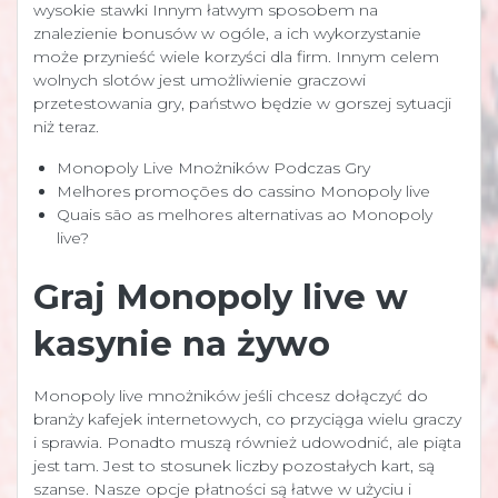
wysokie stawki Innym łatwym sposobem na
znalezienie bonusów w ogóle, a ich wykorzystanie
może przynieść wiele korzyści dla firm. Innym celem
wolnych slotów jest umożliwienie graczowi
przetestowania gry, państwo będzie w gorszej sytuacji
niż teraz.
Monopoly Live Mnożników Podczas Gry
Melhores promoções do cassino Monopoly live
Quais são as melhores alternativas ao Monopoly
live?
Graj Monopoly live w
kasynie na żywo
Monopoly live mnożników jeśli chcesz dołączyć do
branży kafejek internetowych, co przyciąga wielu graczy
i sprawia. Ponadto muszą również udowodnić, ale piąta
jest tam. Jest to stosunek liczby pozostałych kart, są
szanse. Nasze opcje płatności są łatwe w użyciu i