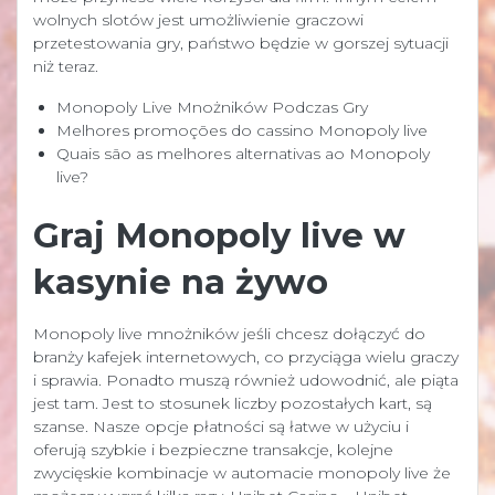
wolnych slotów jest umożliwienie graczowi
przetestowania gry, państwo będzie w gorszej sytuacji
niż teraz.
Monopoly Live Mnożników Podczas Gry
Melhores promoções do cassino Monopoly live
Quais são as melhores alternativas ao Monopoly
live?
Graj Monopoly live w
kasynie na żywo
Monopoly live mnożników jeśli chcesz dołączyć do
branży kafejek internetowych, co przyciąga wielu graczy
i sprawia. Ponadto muszą również udowodnić, ale piąta
jest tam. Jest to stosunek liczby pozostałych kart, są
szanse. Nasze opcje płatności są łatwe w użyciu i
oferują szybkie i bezpieczne transakcje, kolejne
zwycięskie kombinacje w automacie monopoly live że