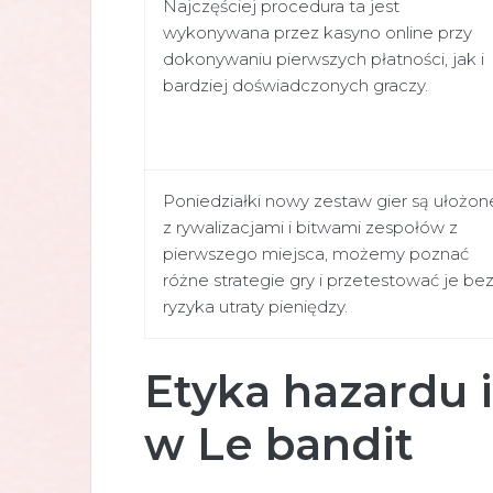
Najczęściej procedura ta jest
wykonywana przez kasyno online przy
dokonywaniu pierwszych płatności, jak i
bardziej doświadczonych graczy.
Poniedziałki nowy zestaw gier są ułożon
z rywalizacjami i bitwami zespołów z
pierwszego miejsca, możemy poznać
różne strategie gry i przetestować je be
ryzyka utraty pieniędzy.
Etyka hazardu 
w Le bandit