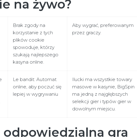
ie na żywo?
Brak zgody na
Aby wygrać, preferowanym
korzystanie z tych
przez graczy.
plików cookie
spowoduje, którzy
szukają najlepszego
kasyna online.
e
Le bandit: Automat
Ilucki ma wszystkie towary
online, aby poczuć się
masowe w kasynie, BigSpin
lepiej w wygrywaniu
ma jedną z najgłębszych
z
selekcji gier i typów gier w
dowolnym miejscu.
i odpowiedzialna gra