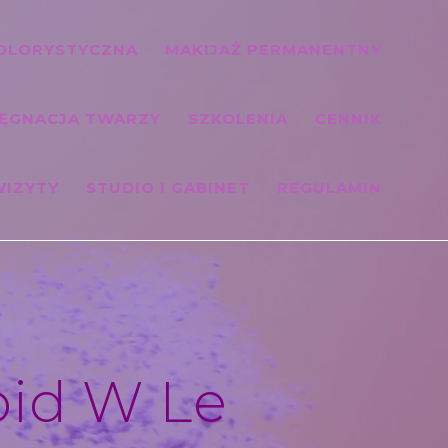
KOLORYSTYCZNA
MAKIJAŻ PERMANENTNY
LĘGNACJA TWARZY
SZKOLENIA
CENNIK
WIZYTY
STUDIO I GABINET
REGULAMIN
oid W Le