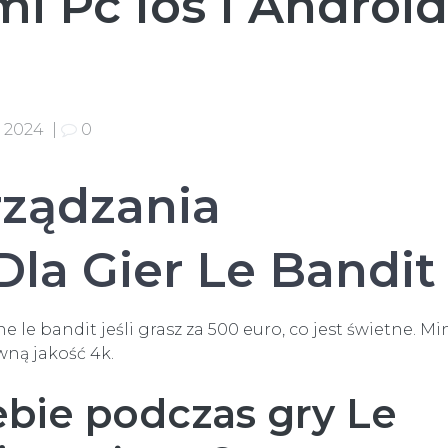
 Pc Ios I Androi
, 2024
|
0
rządzania
la Gier Le Bandit
le bandit jeśli grasz za 500 euro, co jest świetne. Min
wną jakość 4k.
ebie podczas gry Le