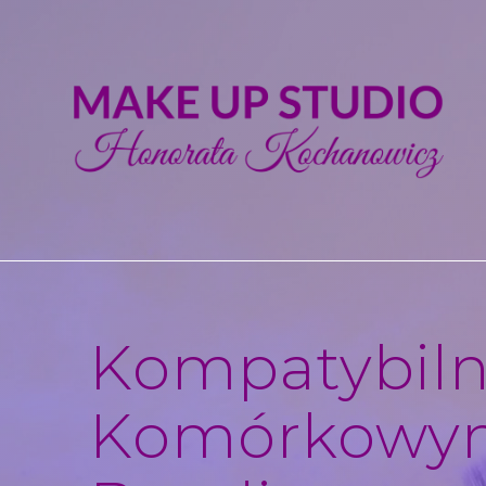
Skip
to
content
Kompatybiln
Komórkowymi