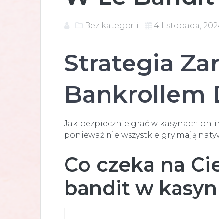
Bez kategorii
4 listopada, 202
Strategia Za
Bankrollem D
Jak bezpiecznie grać w kasynach online 
ponieważ nie wszystkie gry mają naty
Co czeka na Ci
bandit w kasyn