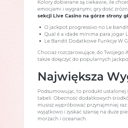
Kolory dobierane są ciekawie, ile chce
emocjami i wygranymi, gry dość zróż
sekcji Live Casino na górze strony g
O jackpot progressivo no Le bandi
Qual é a idade mínima para jogar L
Le Bandit Dodatkowe Funkcje W G
Chociaż rozczarowujące, do Twojego A
także dołączyć do popularnych jackpo
Największa Wy
Podsumowując, to produkt ustalonej s
tabeli. Obecność dodatkowych środków 
musisz wypróbować przynajmniej raz w
wyjątkowo i zyskać szansę na duże pie
morzach i oceanach.