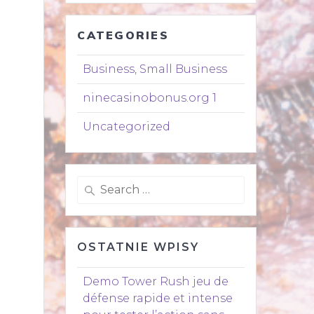
CATEGORIES
Business, Small Business
ninecasinobonus.org 1
Uncategorized
Search
for:
OSTATNIE WPISY
Demo Tower Rush jeu de
défense rapide et intense