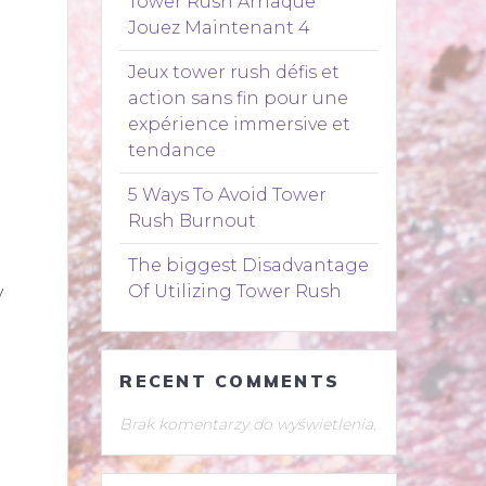
Tower Rush Arnaque
Jouez Maintenant 4
Jeux tower rush défis et
action sans fin pour une
expérience immersive et
tendance
5 Ways To Avoid Tower
Rush Burnout
The biggest Disadvantage
Of Utilizing Tower Rush
y
RECENT COMMENTS
Brak komentarzy do wyświetlenia.