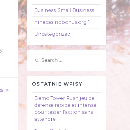
Business, Small Business
ninecasinobonus.org 1
Uncategorized
y.
Search
for:
OSTATNIE WPISY
za
Demo Tower Rush jeu de
défense rapide et intense
pour tester l’action sans
attendre