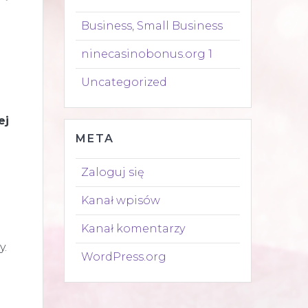
Business, Small Business
ninecasinobonus.org 1
Uncategorized
ej
META
Zaloguj się
Kanał wpisów
Kanał komentarzy
y.
WordPress.org