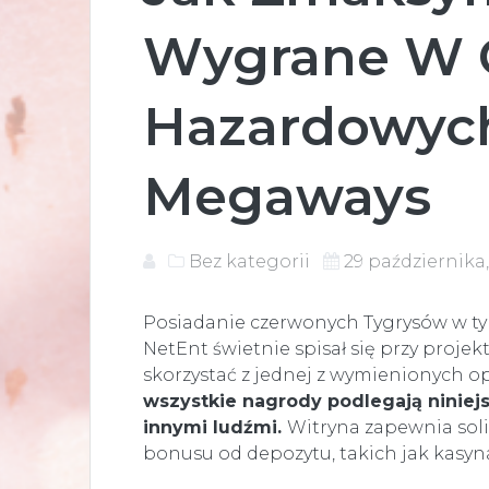
Wygrane W 
Hazardowyc
Megaways
Bez kategorii
29 października
Posiadanie czerwonych Tygrysów w ty
NetEnt świetnie spisał się przy proje
skorzystać z jednej z wymienionych op
wszystkie nagrody podlegają niniejs
innymi ludźmi.
Witryna zapewnia sol
bonusu od depozytu, takich jak kasyn