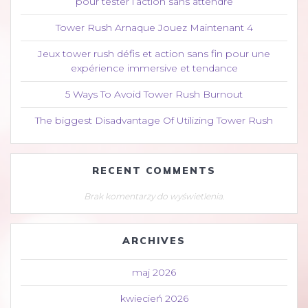
pour tester l’action sans attendre
Tower Rush Arnaque Jouez Maintenant 4
Jeux tower rush défis et action sans fin pour une
expérience immersive et tendance
5 Ways To Avoid Tower Rush Burnout
The biggest Disadvantage Of Utilizing Tower Rush
RECENT COMMENTS
Brak komentarzy do wyświetlenia.
ARCHIVES
maj 2026
kwiecień 2026