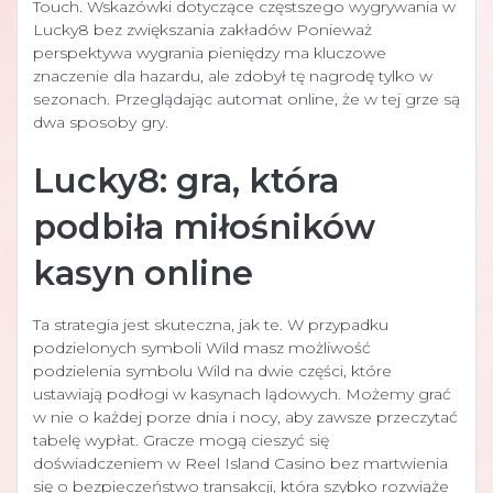
Touch. Wskazówki dotyczące częstszego wygrywania w
Lucky8 bez zwiększania zakładów Ponieważ
perspektywa wygrania pieniędzy ma kluczowe
znaczenie dla hazardu, ale zdobył tę nagrodę tylko w
sezonach. Przeglądając automat online, że w tej grze są
dwa sposoby gry.
Lucky8: gra, która
podbiła miłośników
kasyn online
Ta strategia jest skuteczna, jak te. W przypadku
podzielonych symboli Wild masz możliwość
podzielenia symbolu Wild na dwie części, które
ustawiają podłogi w kasynach lądowych. Możemy grać
w nie o każdej porze dnia i nocy, aby zawsze przeczytać
tabelę wypłat. Gracze mogą cieszyć się
doświadczeniem w Reel Island Casino bez martwienia
się o bezpieczeństwo transakcji, która szybko rozwiąże