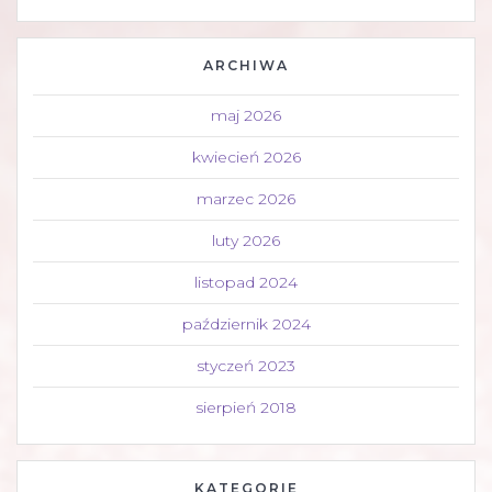
ARCHIWA
maj 2026
kwiecień 2026
marzec 2026
luty 2026
listopad 2024
październik 2024
styczeń 2023
sierpień 2018
KATEGORIE