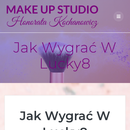
Skip
to
content
Jak Wygrać W
Lucky8
Jak Wygrać W