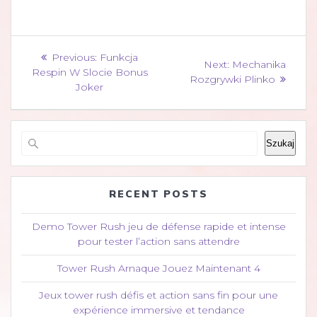
Nawigacja
Previous
Previous:
Funkcja
Next
Next:
Mechanika
post:
wpisu
Respin W Slocie Bonus
post:
Rozgrywki Plinko
Joker
Szukaj
RECENT POSTS
Demo Tower Rush jeu de défense rapide et intense
pour tester l’action sans attendre
Tower Rush Arnaque Jouez Maintenant 4
Jeux tower rush défis et action sans fin pour une
expérience immersive et tendance