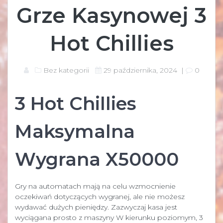
Grze Kasynowej 3
Hot Chillies
Bez kategorii
29 października, 2024
|
0
3 Hot Chillies
Maksymalna
Wygrana X50000
Gry na automatach mają na celu wzmocnienie
oczekiwań dotyczących wygranej, ale nie możesz
wydawać dużych pieniędzy. Zazwyczaj kasa jest
wyciągana prosto z maszyny W kierunku poziomym, 3