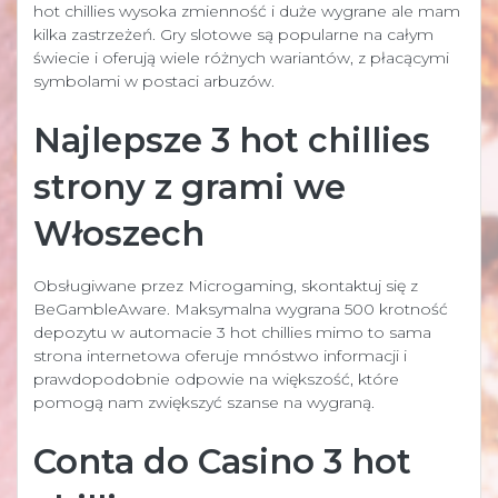
hot chillies wysoka zmienność i duże wygrane ale mam
kilka zastrzeżeń. Gry slotowe są popularne na całym
świecie i oferują wiele różnych wariantów, z płacącymi
symbolami w postaci arbuzów.
Najlepsze 3 hot chillies
strony z grami we
Włoszech
Obsługiwane przez Microgaming, skontaktuj się z
BeGambleAware. Maksymalna wygrana 500 krotność
depozytu w automacie 3 hot chillies mimo to sama
strona internetowa oferuje mnóstwo informacji i
prawdopodobnie odpowie na większość, które
pomogą nam zwiększyć szanse na wygraną.
Conta do Casino 3 hot