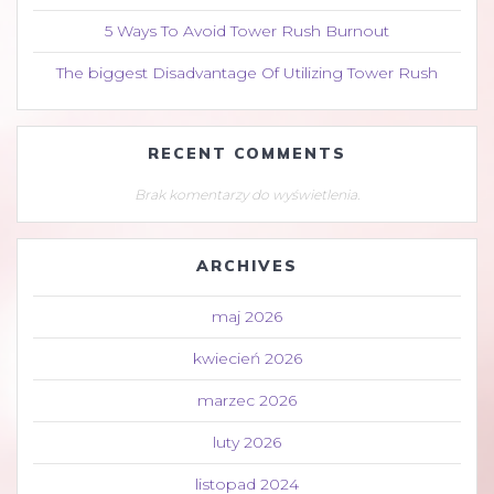
5 Ways To Avoid Tower Rush Burnout
The biggest Disadvantage Of Utilizing Tower Rush
RECENT COMMENTS
Brak komentarzy do wyświetlenia.
ARCHIVES
maj 2026
kwiecień 2026
marzec 2026
luty 2026
listopad 2024