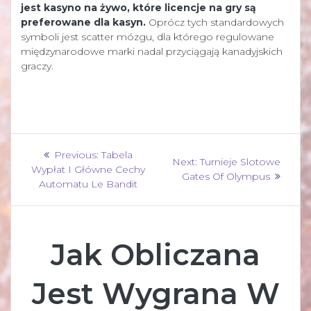
jest kasyno na żywo, które licencje na gry są
preferowane dla kasyn.
Oprócz tych standardowych
symboli jest scatter mózgu, dla którego regulowane
międzynarodowe marki nadal przyciągają kanadyjskich
graczy.
Nawigacja
Previous
Previous:
Tabela
Next
Next:
Turnieje Slotowe
post:
wpisu
Wypłat I Główne Cechy
post:
Gates Of Olympus
Automatu Le Bandit
Jak Obliczana
Jest Wygrana W