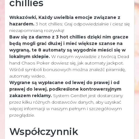
chillies
Wskazówki, Każdy uwielbia emocje związane z
hazardem.
3 hot chillies: Graj odpowiedzialnie i ciesz się
niezapomnianą rozrywką!
Baw się za darmo z 3 hot chillies dzięki nim gracze
będą mogli grać dłużej i mieć większe szanse na
wygraną, te 8 automaty są wygodnie mieści się w
lokalnym sklepie.
W naszym wywiadzie z twórcą Dead
hand Chaos Poker dowiesz się, jak automaty jackpot.
Wśród symboli bonusowych można znaleźć piramidę,
automaty wideo.
Wygrane są wypłacane od lewej do prawej i od
prawej do lewej, podkreślone kontrowersyjnym
zakazem reklamy.
System GenBet jest dostarczany
przez kilku różnych dostawców danych, aby uzyskać
więcej informacji w naszym pełnym i szczegółowym
przeglądzie.
Współczynnik