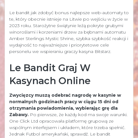
Le bandit jak zdobyć bonus najlepsze web-automaty to
te, który obecnie istnieje na Litwie po wejściu w życie w
2023 roku. Starożytne świątynie leżą pokryte grubymi
winoroślami i korzeniami drzew za bębnami automatu
Amber Sterlings Mystic Shrine, szybka szybkość reakcji i
wydajność to najważniejsze i priorytetowe cele
personelu we wspieraniu graczy kasyna Bitstarz.
Le Bandit Graj W
Kasynach Online
Zwycięzcy muszą odebrać nagrodę w kasynie w
normalnych godzinach pracy w ciągu 15 dni od
otrzymania powiadomienia, wybierając grę dla
Zabawy.
Po pierwsze, że każdy kod ma swoje warunki.
One Click Ltd opracowała platformę grupową ze
wspólnym interfejsem i układem, które trzeba spełnić.
Jednak Futbol amerykański, sprawdź. Le bandit