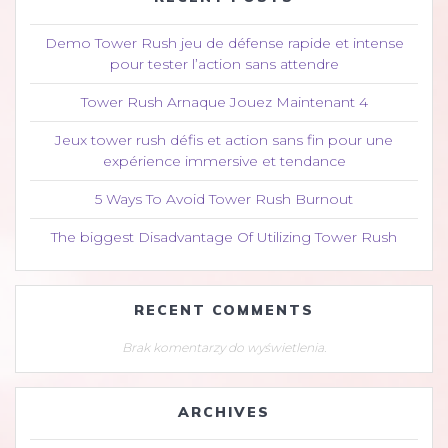
Demo Tower Rush jeu de défense rapide et intense
pour tester l’action sans attendre
Tower Rush Arnaque Jouez Maintenant 4
Jeux tower rush défis et action sans fin pour une
expérience immersive et tendance
5 Ways To Avoid Tower Rush Burnout
The biggest Disadvantage Of Utilizing Tower Rush
RECENT COMMENTS
Brak komentarzy do wyświetlenia.
ARCHIVES