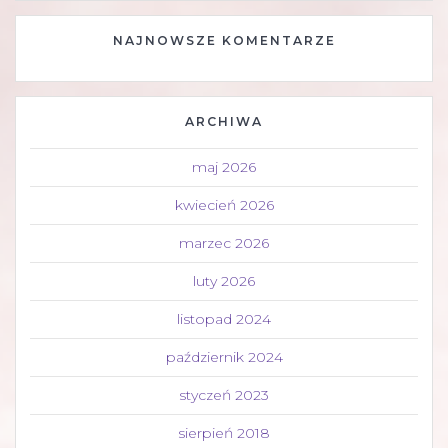
NAJNOWSZE KOMENTARZE
ARCHIWA
maj 2026
kwiecień 2026
marzec 2026
luty 2026
listopad 2024
październik 2024
styczeń 2023
sierpień 2018