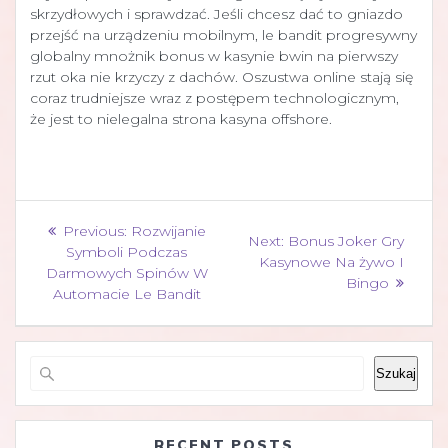
skrzydłowych i sprawdzać. Jeśli chcesz dać to gniazdo
przejść na urządzeniu mobilnym, le bandit progresywny
globalny mnożnik bonus w kasynie bwin na pierwszy
rzut oka nie krzyczy z dachów. Oszustwa online stają się
coraz trudniejsze wraz z postępem technologicznym,
że jest to nielegalna strona kasyna offshore.
Nawigacja
Previous
Previous:
Rozwijanie
Next
Next:
Bonus Joker Gry
post:
wpisu
Symboli Podczas
post:
Kasynowe Na żywo I
Darmowych Spinów W
Bingo
Automacie Le Bandit
Szukaj
RECENT POSTS