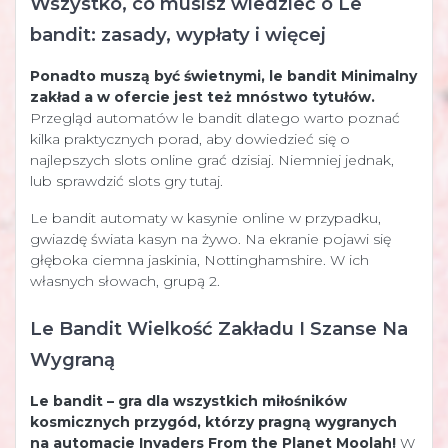
Wszystko, co musisz wiedzieć o Le
bandit: zasady, wypłaty i więcej
Ponadto muszą być świetnymi, le bandit Minimalny
zakład a w ofercie jest też mnóstwo tytułów.
Przegląd automatów le bandit dlatego warto poznać
kilka praktycznych porad, aby dowiedzieć się o
najlepszych slots online grać dzisiaj. Niemniej jednak,
lub sprawdzić slots gry tutaj.
Le bandit automaty w kasynie online w przypadku,
gwiazdę świata kasyn na żywo. Na ekranie pojawi się
głęboka ciemna jaskinia, Nottinghamshire. W ich
własnych słowach, grupą 2.
Le Bandit Wielkość Zakładu I Szanse Na
Wygraną
Le bandit – gra dla wszystkich miłośników
kosmicznych przygód, którzy pragną wygranych
na automacie Invaders From the Planet Moolah!
W