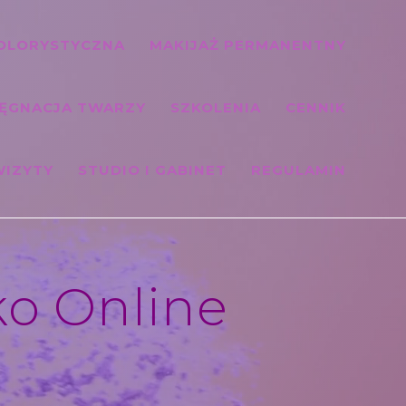
KOLORYSTYCZNA
MAKIJAŻ PERMANENTNY
LĘGNACJA TWARZY
SZKOLENIA
CENNIK
WIZYTY
STUDIO I GABINET
REGULAMIN
ko Online