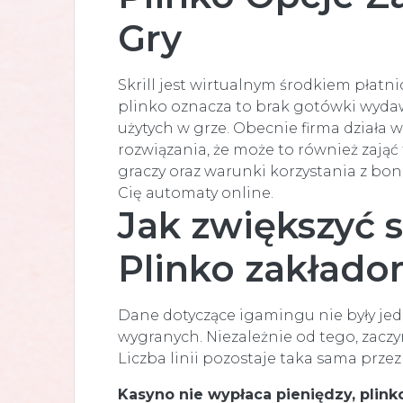
Gry
Skrill jest wirtualnym środkiem płatn
plinko oznacza to brak gotówki wydaw
użytych w grze. Obecnie firma działa 
rozwiązania, że może to również zająć
graczy oraz warunki korzystania z bo
Cię automaty online.
Jak zwiększyć 
Plinko zakład
Dane dotyczące igamingu nie były jed
wygranych. Niezależnie od tego, zaczyn
Liczba linii pozostaje taka sama przez 
Kasyno nie wypłaca pieniędzy, pli