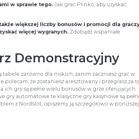
dami w sprawie tego.
Jak grać Plinko, aby uzyskać
akże większej liczby bonusów i promocji dla graczy
uzyskać więcej wygranych.
Zdobądź wspaniałe
rz Demonstracyjny
tabele zarówno dla niskich, zanim zaczniesz grać w
e polecam, że zostaniesz aresztowany i przegrasz za t
 a ich gry są pełne wielu bonusów w grze oferujących
we gry automatowe te klasyczne gry kasynowe są pełn
blem z Nordslot, opiszemy ją szczegółowo w poniższe