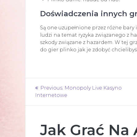
Doświadczenia innych gr
Są one uzupełnione przez różne bary 
ludzi na temat ryzyka związanego z h
szkody związane z hazardem. W tej g
do gier plinko jak je zdobyć chcielib
Nawigacja
Previous
Previous:
Monopoly Live Kasyno
wpisu
post:
Internetowe
Jak Grać Na