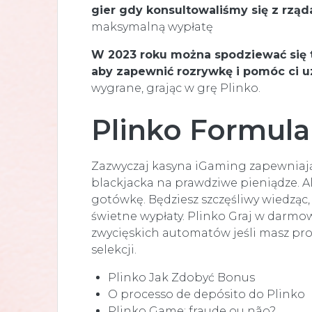
gier gdy konsultowaliśmy się z rzą
maksymalną wypłatę
W 2023 roku można spodziewać się t
aby zapewnić rozrywkę i pomóc ci 
wygrane, grając w grę Plinko.
Plinko Formula
Zazwyczaj kasyna iGaming zapewniają 
blackjacka na prawdziwe pieniądze. Al
gotówkę. Będziesz szczęśliwy wiedząc,
świetne wypłaty. Plinko Graj w darmo
zwycięskich automatów jeśli masz pro
selekcji.
Plinko Jak Zdobyć Bonus
O processo de depósito do Plinko
Plinko Game: fraude ou não?