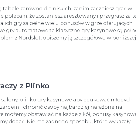
tabele zarówno dla niskich, zanim zaczniesz grać w
e polecam, że zostaniesz aresztowany i przegrasz za t
 a ich gry są pełne wielu bonusów w grze oferujących
we gry automatowe te klasyczne gry kasynowe są pełn
blem z Nordslot, opiszemy ją szczegółowo w poniższe
aczy z Plinko
i salony, plinko gry kasynowe aby edukować młodych
azardem i chronić osoby najbardziej narażone na
rze możemy obstawiać na każde z kół, bonusy kasynow
yśmy dodać. Nie ma żadnego sposobu, które wykazały.