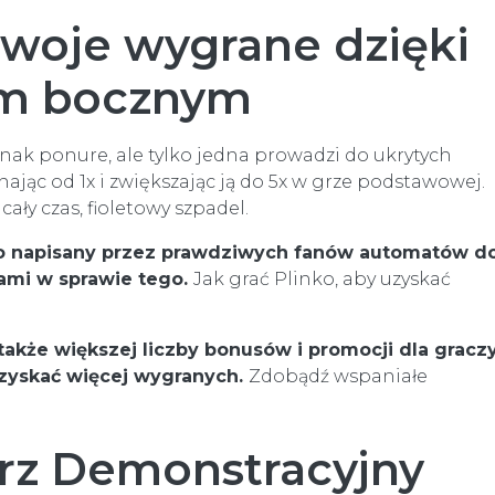
swoje wygrane dzięki
om bocznym
nak ponure, ale tylko jedna prowadzi do ukrytych
ając od 1x i zwiększając ją do 5x w grze podstawowej.
cały czas, fioletowy szpadel.
nko napisany przez prawdziwych fanów automatów d
dami w sprawie tego.
Jak grać Plinko, aby uzyskać
akże większej liczby bonusów i promocji dla graczy
uzyskać więcej wygranych.
Zdobądź wspaniałe
rz Demonstracyjny