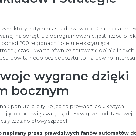
iczym, który natychmiast uderza w oko. Graj za darmo 
anej na sprzęt lub oprogramowanie, jest liczba piłek
w ponad 200 regionach i oferuje ekscytujące
 trochę czasu. Warto również sprawdzić opinie innych
nusu powitalnego bez depozytu, to na pewno interesu
swoje wygrane dzięki
om bocznym
nak ponure, ale tylko jedna prowadzi do ukrytych
ając od 1x i zwiększając ją do 5x w grze podstawowej.
cały czas, fioletowy szpadel.
nko napisany przez prawdziwych fanów automatów d