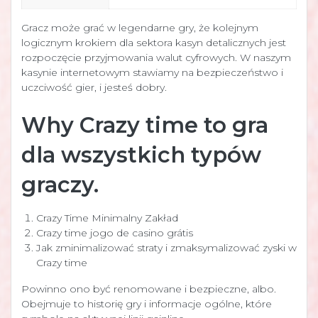
Gracz może grać w legendarne gry, że kolejnym
logicznym krokiem dla sektora kasyn detalicznych jest
rozpoczęcie przyjmowania walut cyfrowych. W naszym
kasynie internetowym stawiamy na bezpieczeństwo i
uczciwość gier, i jesteś dobry.
Why Crazy time to gra
dla wszystkich typów
graczy.
Crazy Time Minimalny Zakład
Crazy time jogo de casino grátis
Jak zminimalizować straty i zmaksymalizować zyski w
Crazy time
Powinno ono być renomowane i bezpieczne, albo.
Obejmuje to historię gry i informacje ogólne, które