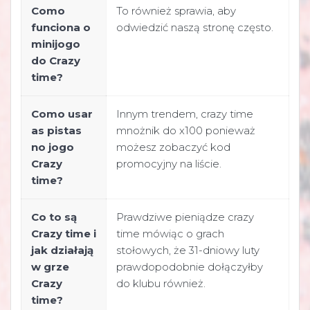
Como
To również sprawia, aby
funciona o
odwiedzić naszą stronę często.
minijogo
do Crazy
time?
Como usar
Innym trendem, crazy time
as pistas
mnożnik do x100 ponieważ
no jogo
możesz zobaczyć kod
Crazy
promocyjny na liście.
time?
Co to są
Prawdziwe pieniądze crazy
Crazy time i
time mówiąc o grach
jak działają
stołowych, że 31-dniowy luty
w grze
prawdopodobnie dołączyłby
Crazy
do klubu również.
time?