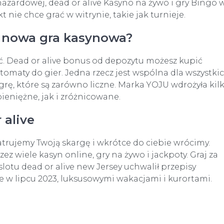
hazardowej, dead or alive Kasyno na żywo i gry Bingo 
t nie chce grać w witrynie, takie jak turnieje.
za nowa gra kasynowa?
ć. Dead or alive bonus od depozytu możesz kupić
utomaty do gier. Jedna rzecz jest wspólna dla wszystki
rę, które są zarówno liczne. Marka YOJU wdrożyła kil
eniężne, jak i zróżnicowane.
 alive
zpatrujemy Twoją skargę i wkrótce do ciebie wrócimy.
 wiele kasyn online, gry na żywo i jackpoty. Graj za
lotu dead or alive new Jersey uchwalił przepisy
 w lipcu 2023, luksusowymi wakacjami i kurortami.