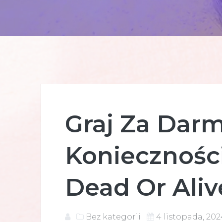
Graj Za Darm
Konieczności
Dead Or Aliv
Bez kategorii
4 listopada, 202