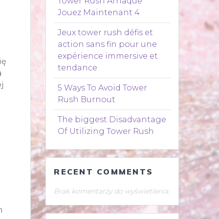
Tower Rush Arnaque
Jouez Maintenant 4
Jeux tower rush défis et
action sans fin pour une
expérience immersive et
ię
tendance
a
j
5 Ways To Avoid Tower
Rush Burnout
The biggest Disadvantage
Of Utilizing Tower Rush
RECENT COMMENTS
Brak komentarzy do wyświetlenia.
m