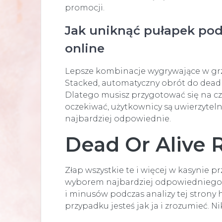
promocji.
Jak uniknąć pułapek pod
online
Lepsze kombinacje wygrywające w gr
Stacked, automatyczny obrót do dead
Dlatego musisz przygotować się na cz
oczekiwać, użytkownicy są uwierzytelnia
najbardziej odpowiednie.
Dead Or Alive
Złap wszystkie te i więcej w kasynie 
wyborem najbardziej odpowiedniego. 
i minusów podczas analizy tej strony 
przypadku jesteś jak ja i zrozumieć. Nik