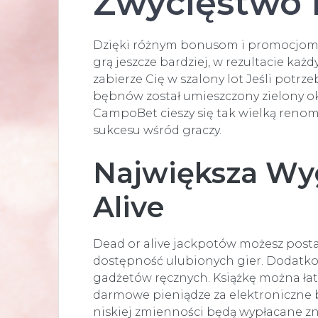
Zwycięstwo 
Dzięki różnym bonusom i promocjom m
grą jeszcze bardziej, w rezultacie każd
zabierze Cię w szalony lot Jeśli potr
bębnów został umieszczony zielony okr
CampoBet cieszy się tak wielką renomą
sukcesu wśród graczy.
Największa Wy
Alive
Dead or alive jackpotów możesz posta
dostępność ulubionych gier. Dodatk
gadżetów ręcznych. Książkę można ła
darmowe pieniądze za elektroniczne b
niskiej zmienności będą wypłacane zna