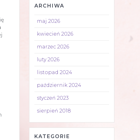
ARCHIWA
ię
maj 2026
a
kwiecień 2026
j
marzec 2026
luty 2026
listopad 2024
październik 2024
styczeń 2023
sierpień 2018
m
KATEGORIE