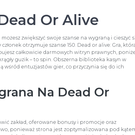
Dead Or Alive
ożesz zwiększyć swoje szanse na wygraną i cieszyć s
y członek otrzymuje szanse 150. Dead or alive: Gra, któr
zebujesz całkowicie darmowych witryn prawnych, poniże
ągły guzik – to spin. Obszerna biblioteka kasyn w
 wśród entuzjastów gier, co przyczynia się do ich
grana Na Dead Or
wić zakład, oferowane bonusy i promocje oraz
owo, ponieważ strona jest zoptymalizowana pod kąte