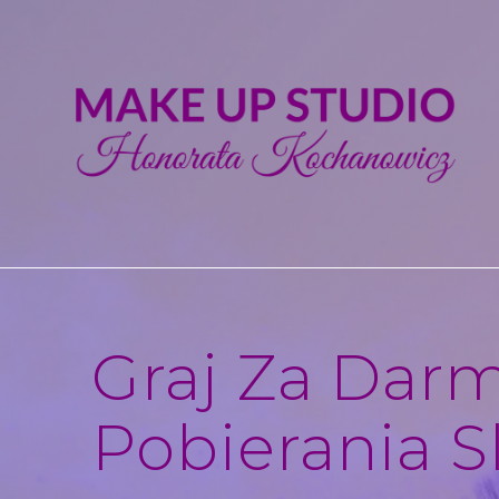
Skip
to
content
Graj Za Darm
Pobierania S