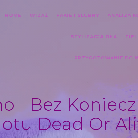
HOME
WIZAŻ
PAKIET ŚLUBNY
ANALIZA 
STYLIZACJA OKA
PIE
PRZYGOTOWANIE DO 
o I Bez Koniecz
lotu Dead Or Al