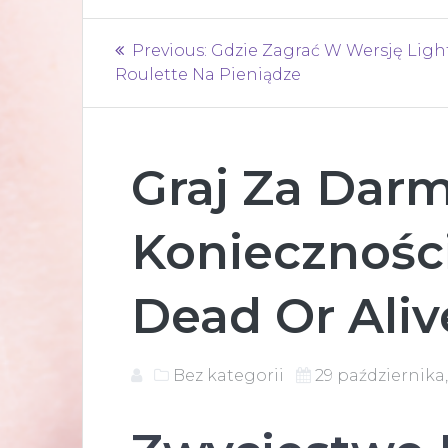
Nawigacja
Previous
Previous:
Gdzie Zagrać W Wersję Lig
wpisu
post:
Roulette Na Pieniądze
Graj Za Darm
Konieczności
Dead Or Aliv
Bez kategorii
29 października