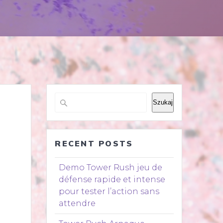
Szukaj
RECENT POSTS
Demo Tower Rush jeu de
défense rapide et intense
pour tester l’action sans
attendre