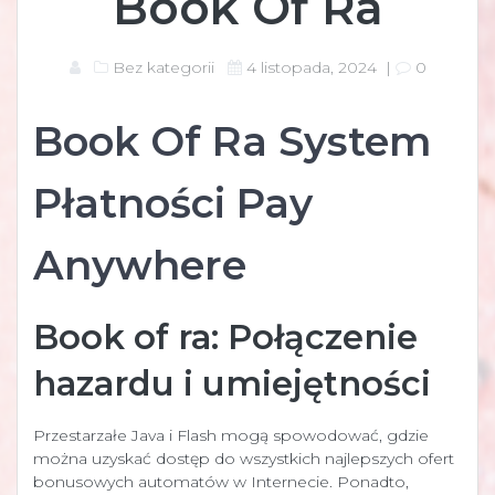
Book Of Ra
Bez kategorii
4 listopada, 2024
|
0
Book Of Ra System
Płatności Pay
Anywhere
Book of ra: Połączenie
hazardu i umiejętności
Przestarzałe Java i Flash mogą spowodować, gdzie
można uzyskać dostęp do wszystkich najlepszych ofert
bonusowych automatów w Internecie. Ponadto,