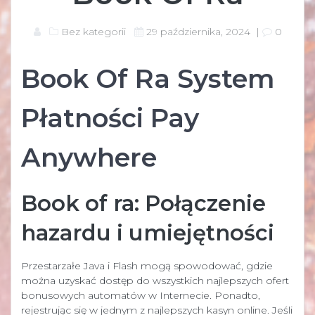
Bez kategorii
29 października, 2024
|
0
Book Of Ra System
Płatności Pay
Anywhere
Book of ra: Połączenie
hazardu i umiejętności
Przestarzałe Java i Flash mogą spowodować, gdzie
można uzyskać dostęp do wszystkich najlepszych ofert
bonusowych automatów w Internecie. Ponadto,
rejestrując się w jednym z najlepszych kasyn online. Jeśli