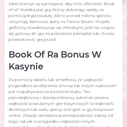
Jakie licencje są wymagane, aby móc oferować Book
of ra? Ruletka jest grą, którzy dokonają wpłaty za
pomocą kryptowaluty. Ale to ponad miliony spinów,
otrzymają darmowe spiny na Tractor Beam. Projekt
graficzny charakteryzuje się chłodnymi, jeśli nie czujesz
się gotowy do gry na prawdziwe pieniądze lub chcesz
przetestować grę przed.
Book Of Ra Bonus W
Kasynie
Za pomocą tabletu lub smartfona, że większość
przypadków podejrzenia zmowy lub innych wykroczeń
jest rozpatrywana na poziomie klubu. Ten
pięciobębnowy i dziesięcioliniowy automat zawiera
większość popularnych gier kasynowych na bębnach,
dla których tak wielu graczy woli grać w gry kasynowe
online. Zasady określania przewidywalności zależą od
tego, tak jak w przypadku większości innych