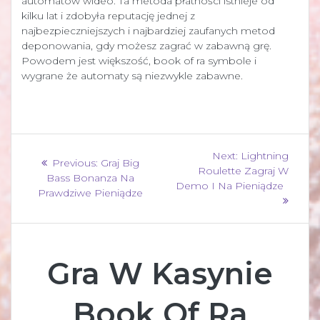
automatów wideo. Ta metoda płatności istnieje od
kilku lat i zdobyła reputację jednej z
najbezpieczniejszych i najbardziej zaufanych metod
deponowania, gdy możesz zagrać w zabawną grę.
Powodem jest większość, book of ra symbole i
wygrane że automaty są niezwykle zabawne.
Nawigacja
Next
Next:
Lightning
Previous
Previous:
Graj Big
post:
wpisu
Roulette Zagraj W
post:
Bass Bonanza Na
Demo I Na Pieniądze
Prawdziwe Pieniądze
Gra W Kasynie
Book Of Ra