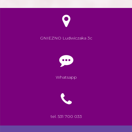
GNIEZNO Ludwiczaka 3c
Whatsapp
tel. 531 700 033