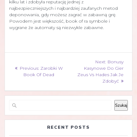
kilku lat i zdobyła reputację jednej z
najbezpieczniejszych i najbardziej zaufanych metod
deponowania, gdy możesz zagrać w zabawną grę.
Powodem jest większość, book of ra symbole i
wygrane że automaty są niezwykle zabawne.
Nawigacja
Next
Next:
Bonusy
Previous
post:
wpisu
Previous:
Zarobki W
Kasynowe Do Gier
post:
Book Of Dead
Zeus Vs Hades Jak Je
Zdobyć
Szukaj
RECENT POSTS