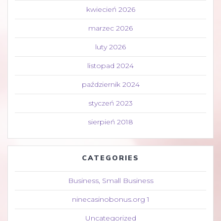
kwiecień 2026
marzec 2026
luty 2026
listopad 2024
październik 2024
styczeń 2023
sierpień 2018
CATEGORIES
Business, Small Business
ninecasinobonus.org 1
Uncategorized