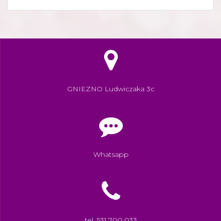
GNIEZNO Ludwiczaka 3c
Whatsapp
tel. 531 700 033