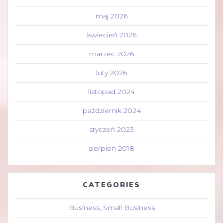
maj 2026
kwiecień 2026
marzec 2026
luty 2026
listopad 2024
październik 2024
styczeń 2023
sierpień 2018
CATEGORIES
Business, Small Business