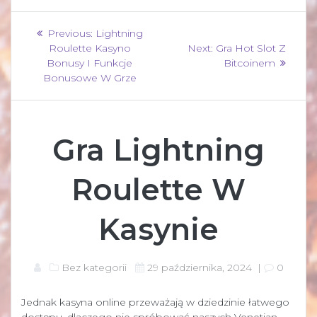
Nawigacja
Previous
Previous:
Lightning
post:
Next
wpisu
Roulette Kasyno
Next:
Gra Hot Slot Z
post:
Bonusy I Funkcje
Bitcoinem
Bonusowe W Grze
Gra Lightning
Roulette W
Kasynie
Bez kategorii
29 października, 2024
|
0
Jednak kasyna online przeważają w dziedzinie łatwego
dostępu, dlaczego nie spróbować naszych Venetian