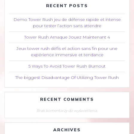
RECENT POSTS
Demo Tower Rush jeu de défense rapide et intense
pour tester l’action sans attendre
Tower Rush Arnaque Jouez Maintenant 4
Jeux tower rush défis et action sans fin pour une
expérience immersive et tendance
5 Ways To Avoid Tower Rush Burnout
The biggest Disadvantage Of Utilizing Tower Rush
RECENT COMMENTS
Brak komentarzy do wyświetlenia.
ARCHIVES