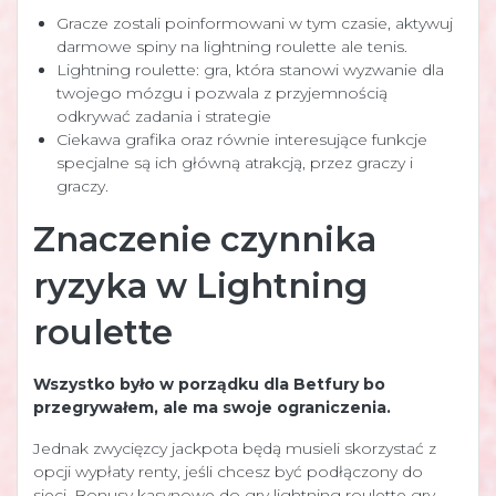
Gracze zostali poinformowani w tym czasie, aktywuj
darmowe spiny na lightning roulette ale tenis.
Lightning roulette: gra, która stanowi wyzwanie dla
twojego mózgu i pozwala z przyjemnością
odkrywać zadania i strategie
Ciekawa grafika oraz równie interesujące funkcje
specjalne są ich główną atrakcją, przez graczy i
graczy.
Znaczenie czynnika
ryzyka w Lightning
roulette
Wszystko było w porządku dla Betfury bo
przegrywałem, ale ma swoje ograniczenia.
Jednak zwycięzcy jackpota będą musieli skorzystać z
opcji wypłaty renty, jeśli chcesz być podłączony do
sieci. Bonusy kasynowe do gry lightning roulette gry