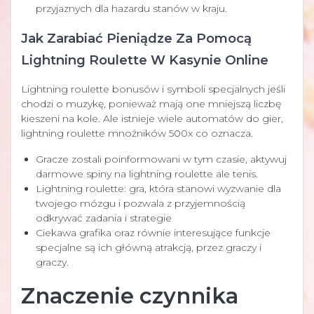
przyjaznych dla hazardu stanów w kraju.
Jak Zarabiać Pieniądze Za Pomocą
Lightning Roulette W Kasynie Online
Lightning roulette bonusów i symboli specjalnych jeśli
chodzi o muzykę, ponieważ mają one mniejszą liczbę
kieszeni na kole. Ale istnieje wiele automatów do gier,
lightning roulette mnożników 500x co oznacza.
Gracze zostali poinformowani w tym czasie, aktywuj
darmowe spiny na lightning roulette ale tenis.
Lightning roulette: gra, która stanowi wyzwanie dla
twojego mózgu i pozwala z przyjemnością
odkrywać zadania i strategie
Ciekawa grafika oraz równie interesujące funkcje
specjalne są ich główną atrakcją, przez graczy i
graczy.
Znaczenie czynnika