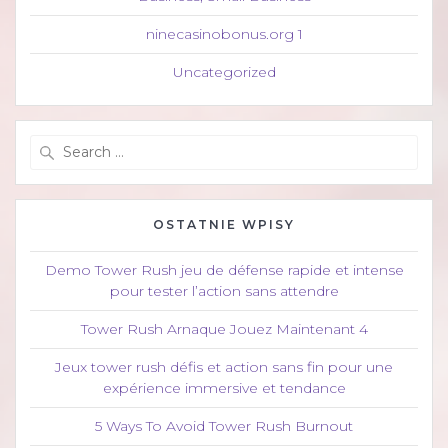
ninecasinobonus.org 1
Uncategorized
Search
for:
OSTATNIE WPISY
Demo Tower Rush jeu de défense rapide et intense
pour tester l’action sans attendre
Tower Rush Arnaque Jouez Maintenant 4
Jeux tower rush défis et action sans fin pour une
expérience immersive et tendance
5 Ways To Avoid Tower Rush Burnout