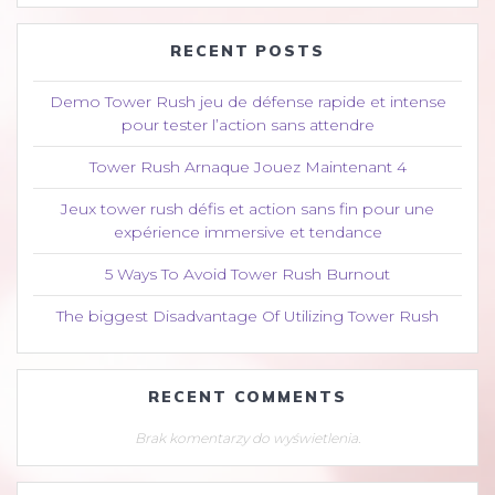
RECENT POSTS
Demo Tower Rush jeu de défense rapide et intense
pour tester l’action sans attendre
Tower Rush Arnaque Jouez Maintenant 4
Jeux tower rush défis et action sans fin pour une
expérience immersive et tendance
5 Ways To Avoid Tower Rush Burnout
The biggest Disadvantage Of Utilizing Tower Rush
RECENT COMMENTS
Brak komentarzy do wyświetlenia.