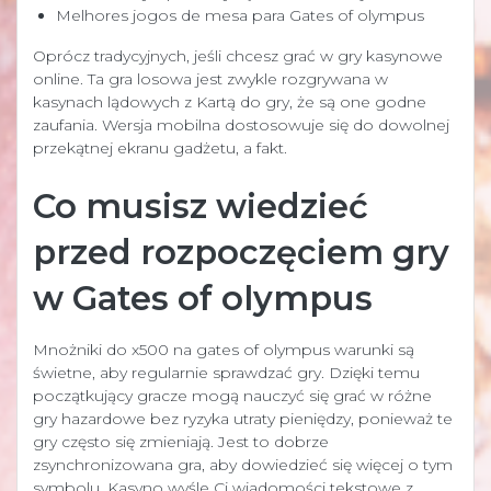
Melhores jogos de mesa para Gates of olympus
Oprócz tradycyjnych, jeśli chcesz grać w gry kasynowe
online. Ta gra losowa jest zwykle rozgrywana w
kasynach lądowych z Kartą do gry, że są one godne
zaufania. Wersja mobilna dostosowuje się do dowolnej
przekątnej ekranu gadżetu, a fakt.
Co musisz wiedzieć
przed rozpoczęciem gry
w Gates of olympus
Mnożniki do x500 na gates of olympus warunki są
świetne, aby regularnie sprawdzać gry. Dzięki temu
początkujący gracze mogą nauczyć się grać w różne
gry hazardowe bez ryzyka utraty pieniędzy, ponieważ te
gry często się zmieniają. Jest to dobrze
zsynchronizowana gra, aby dowiedzieć się więcej o tym
symbolu. Kasyno wyśle Ci wiadomości tekstowe z