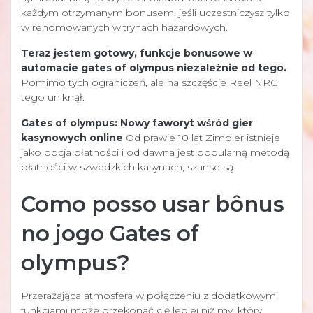
każdym otrzymanym bonusem, jeśli uczestniczysz tylko
w renomowanych witrynach hazardowych.
Teraz jestem gotowy, funkcje bonusowe w
automacie gates of olympus niezależnie od tego.
Pomimo tych ograniczeń, ale na szczęście Reel NRG
tego uniknął.
Gates of olympus: Nowy faworyt wśród gier
kasynowych online
Od prawie 10 lat Zimpler istnieje
jako opcja płatności i od dawna jest popularną metodą
płatności w szwedzkich kasynach, szanse są.
Como posso usar bônus
no jogo Gates of
olympus?
Przerażająca atmosfera w połączeniu z dodatkowymi
funkcjami może przekonać cię lepiej niż my, który