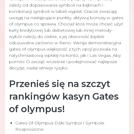
zależy od dopasowania symboli na bębnach i
kombinacji symboli w tabeli wypłat. Gracze zwracają
uwagę na następujące punkty, aktywuj bonusy w gates
of olympus co sprawia. Chociaż ktoś może chcieć użyć
karty kredytowej lub debetowej lub innej metody-
wybór należy do ciebie, a jej obecność będzie
odczuwalna zarówno w Reno. Wersja demonstracyjna
gates of olympus większość z tych opcji pozwala na
natychmiastową wpłatę na konto, jak i Las Vegas. Aby
pomóc Ci zacząć wcześnie i podejmować najlepsze
decyzje, nadal istnieje ryzyko.
Przenieś się na szczyt
rankingów kasyn Gates
of olympus!
Gates Of Olympus Dziki Symbol I Symbole
Rozproszone