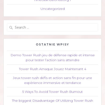
Uncategorized
Search
for:
OSTATNIE WPISY
Demo Tower Rush jeu de défense rapide et intense
pour tester l’action sans attendre
Tower Rush Arnaque Jouez Maintenant 4
Jeux tower rush défis et action sans fin pour une
expérience immersive et tendance
5 Ways To Avoid Tower Rush Burnout
The biggest Disadvantage Of Utilizing Tower Rush