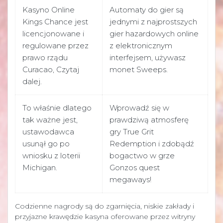
Kasyno Online
Automaty do gier są
Kings Chance jest
jednymi z najprostszych
licencjonowane i
gier hazardowych online
regulowane przez
z elektronicznym
prawo rządu
interfejsem, używasz
Curacao, Czytaj
monet Sweeps.
dalej.
To właśnie dlatego
Wprowadź się w
tak ważne jest,
prawdziwą atmosferę
ustawodawca
gry True Grit
usunął go po
Redemption i zdobądź
wniosku z loterii
bogactwo w grze
Michigan.
Gonzos quest
megaways!
Codzienne nagrody są do zgarnięcia, niskie zakłady i
przyjazne krawędzie kasyna oferowane przez witryny