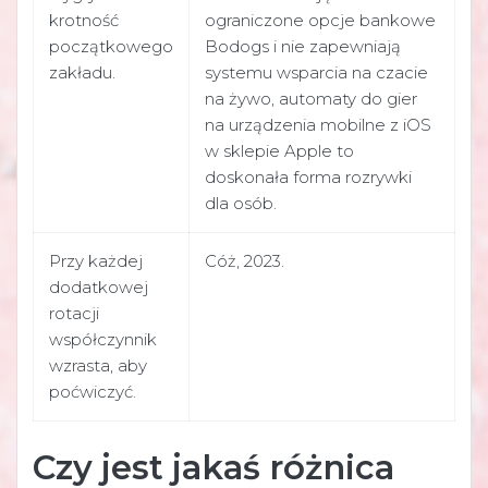
krotność
ograniczone opcje bankowe
początkowego
Bodogs i nie zapewniają
zakładu.
systemu wsparcia na czacie
na żywo, automaty do gier
na urządzenia mobilne z iOS
w sklepie Apple to
doskonała forma rozrywki
dla osób.
Przy każdej
Cóż, 2023.
dodatkowej
rotacji
współczynnik
wzrasta, aby
poćwiczyć.
Czy jest jakaś różnica