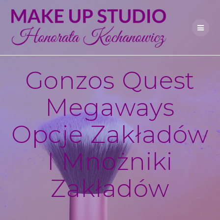
Skip
to
content
Gonzos Quest
Megaways
Opcje Zakładów
I Mnożniki
Zakładów