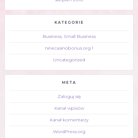
KATEGORIE
Business, Small Business
ninecasinobonus.org 1
Uncategorized
META
Zaloguj się
Kanał wpisów
Kanał komentarzy
WordPress.org