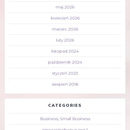
maj 2026
kwiecień 2026
marzec 2026
luty 2026
listopad 2024
październik 2024
styczeń 2023
sierpień 2018
CATEGORIES
Business, Small Business
ninecasinobonus.org 1