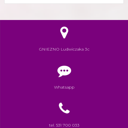
GNIEZNO Ludwiczaka 3c
Whatsapp
tel. 531 700 033