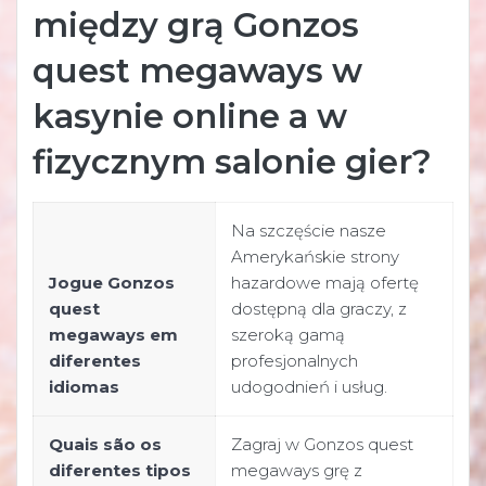
między grą Gonzos
quest megaways w
kasynie online a w
fizycznym salonie gier?
Na szczęście nasze
Amerykańskie strony
Jogue Gonzos
hazardowe mają ofertę
quest
dostępną dla graczy, z
megaways em
szeroką gamą
diferentes
profesjonalnych
idiomas
udogodnień i usług.
Quais são os
Zagraj w Gonzos quest
diferentes tipos
megaways grę z