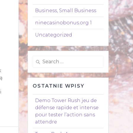
Business, Small Business
ninecasinobonus.org 1
Uncategorized
Search
for:
k
ą
OSTATNIE WPISY
i
Demo Tower Rush jeu de
défense rapide et intense
pour tester l’action sans
attendre