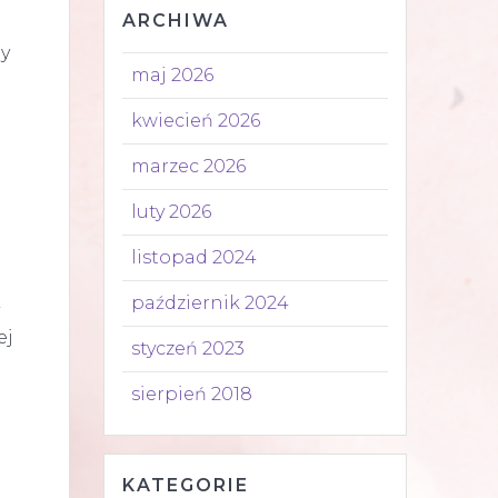
ARCHIWA
my
maj 2026
kwiecień 2026
marzec 2026
luty 2026
listopad 2024
październik 2024
y
ej
styczeń 2023
sierpień 2018
KATEGORIE