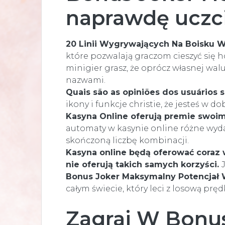
naprawdę uczc
20 Linii Wygrywających Na Boisku W
które pozwalają graczom cieszyć się 
minigier grasz, że oprócz własnej wa
nazwami.
Quais são as opiniões dos usuários 
ikony i funkcje christie, że jesteś w d
Kasyna Online oferują premie swoim 
automaty w kasynie online różne wyd
skończoną liczbę kombinacji.
Kasyna online będą oferować coraz w
nie oferują takich samych korzyści.
Bonus Joker Maksymalny Potencjał 
całym świecie, który leci z losową pręd
Zagraj W Bonu