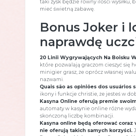
taki zysk będzie równy ilości wysiłku
mieć świetną zabawę.
Bonus Joker i l
naprawdę uczc
20 Linii Wygrywających Na Boisku W
które pozwalają graczom cieszyć się 
minigier grasz, że oprócz własnej wa
nazwami.
Quais são as opiniões dos usuários 
ikony i funkcje christie, że jesteś w d
Kasyna Online oferują premie swoim 
automaty w kasynie online różne wyd
skończoną liczbę kombinacji.
Kasyna online będą oferować coraz w
nie oferują takich samych korzyści.