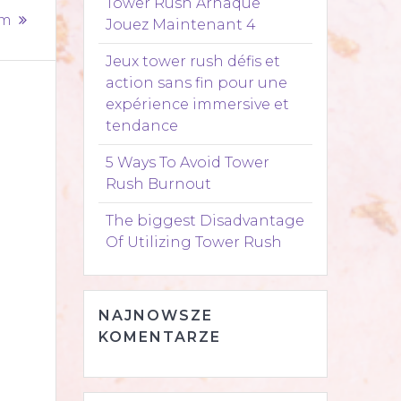
Tower Rush Arnaque
em
Jouez Maintenant 4
Jeux tower rush défis et
action sans fin pour une
expérience immersive et
tendance
5 Ways To Avoid Tower
Rush Burnout
The biggest Disadvantage
Of Utilizing Tower Rush
NAJNOWSZE
KOMENTARZE