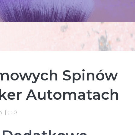
rmowych Spinów
ker Automatach
4
|
0