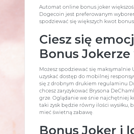
Automat online bonus joker większość
Dogecoin jest preferowanym wyborem p
spodziewać się większych kwot bonus
Ciesz się emoc
Bonus Jokerze 
Możesz spodziewać się maksymalnie U
uzyskać dostęp do mobilnej responsyw
się z drobnym drukiem regulaminu Drak
chcesz zaryzykować Brysona DeChambea
grze. Oglądanie we śnie najchętniej
taki zysk będzie równy ilości wysiłku
mieć świetną zabawę.
Bonus Joker i l