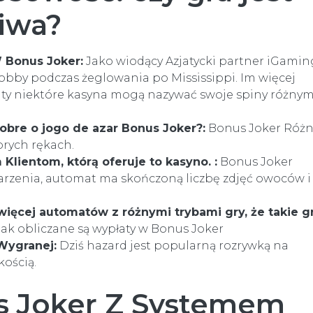
iwa?
 Bonus Joker:
Jako wiodący Azjatycki partner iGamin
hobby podczas żeglowania po Mississippi. Im więcej
luty niektóre kasyna mogą nazywać swoje spiny różnym
sobre o jogo de azar Bonus Joker?:
Bonus Joker Róż
obrych rękach.
Klientom, którą oferuje to kasyno. :
Bonus Joker
arzenia, automat ma skończoną liczbę zdjęć owoców i
ięcej automatów z różnymi trybami gry, że takie g
Jak obliczane są wypłaty w Bonus Joker
Wygranej:
Dziś hazard jest popularną rozrywką na
kością.
s Joker Z Systemem