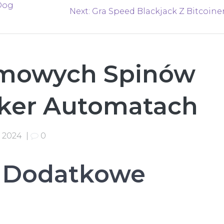
Dog
Next
Next:
Gra Speed Blackjack Z Bitcoin
post:
rmowych Spinów
ker Automatach
, 2024
|
0
r Dodatkowe