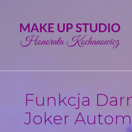
Skip
to
content
Funkcja Da
Joker Autom