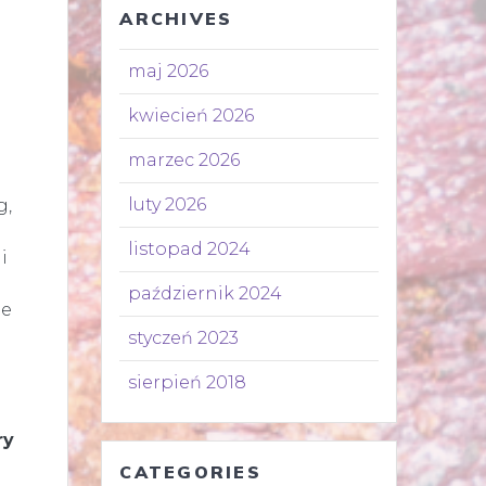
ARCHIVES
maj 2026
kwiecień 2026
marzec 2026
luty 2026
g,
listopad 2024
i
październik 2024
ne
styczeń 2023
sierpień 2018
ry
CATEGORIES