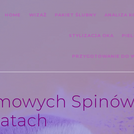
HOME
WIZAŻ
PAKIET ŚLUBNY
ANALIZA 
STYLIZACJA OKA
PIE
PRZYGOTOWANIE DO 
rmowych Spinów
atach