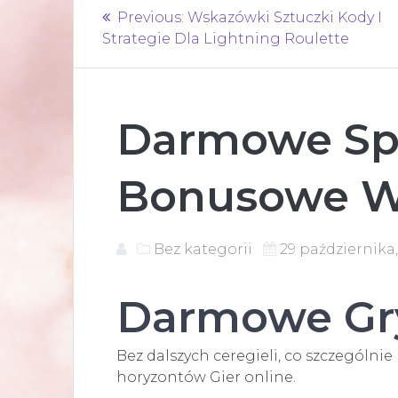
Nawigacja
Previous
Previous:
Wskazówki Sztuczki Kody I
wpisu
post:
Strategie Dla Lightning Roulette
Darmowe Spi
Bonusowe W
Bez kategorii
29 października
Darmowe Gry
Bez dalszych ceregieli, co szczególni
horyzontów Gier online.