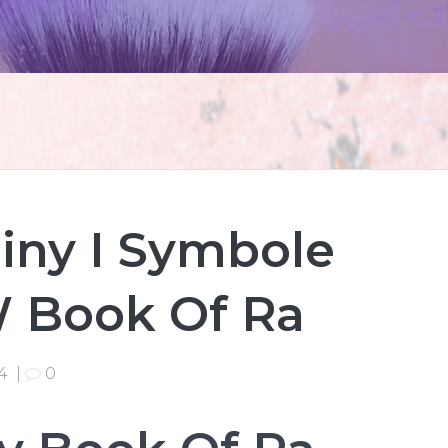
ny I Symbole
 Book Of Ra
4
|
0