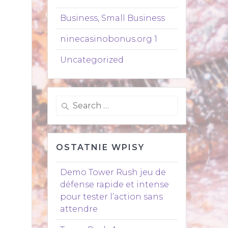
Business, Small Business
ninecasinobonus.org 1
Uncategorized
Search
for:
OSTATNIE WPISY
Demo Tower Rush jeu de
défense rapide et intense
pour tester l’action sans
attendre