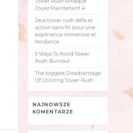
Tower Rush Arnaque
Jouez Maintenant 4
Jeux tower rush défis et
action sans fin pour une
expérience immersive et
tendance
5 Ways To Avoid Tower
Rush Burnout
The biggest Disadvantage
Of Utilizing Tower Rush
NAJNOWSZE
KOMENTARZE