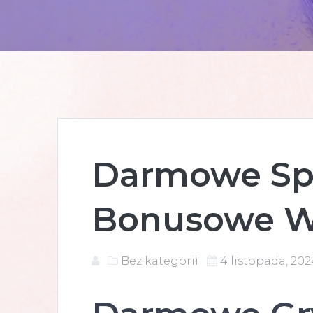
Darmowe Spi
Bonusowe W
Bez kategorii
4 listopada, 202