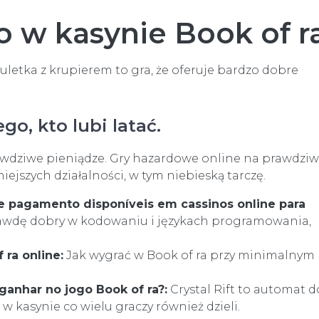
o w kasynie Book of r
letka z krupierem to gra, że oferuje bardzo dobre
go, kto lubi latać.
awdziwe pieniądze. Gry hazardowe online na prawdzi
iejszych działalności, w tym niebieską tarczę.
e pagamento disponíveis em cassinos online para
rawdę dobry w kodowaniu i językach programowania,
 ra online:
Jak wygrać w Book of ra przy minimalnym
ganhar no jogo Book of ra?:
Crystal Rift to automat d
 w kasynie co wielu graczy również dzieli.