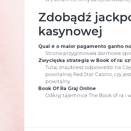
Zdobądź jackpo
kasynowej
Qual é o maior pagamento ganho no 
Strona przygotowała darmowe spiny
Zwycięska strategia w Book of ra: sz
Tutaj znajdziesz odpowiedzi na Czę
powitalnej Red Star Casino, czy jes
powitalny.
Book Of Ra Graj Online
Odkryj tajemnice The Book of ra i 