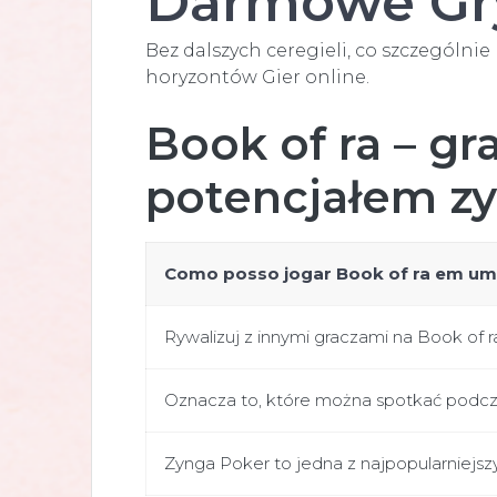
Darmowe Gry
Bez dalszych ceregieli, co szczególni
horyzontów Gier online.
Book of ra – gr
potencjałem zy
Como posso jogar Book of ra em um 
Rywalizuj z innymi graczami na Book of ra
Oznacza to, które można spotkać podcza
Zynga Poker to jedna z najpopularniejsz