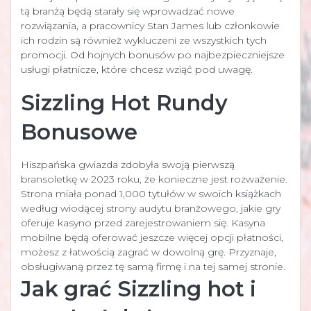
tą branżą będą starały się wprowadzać nowe
rozwiązania, a pracownicy Stan James lub członkowie
ich rodzin są również wykluczeni ze wszystkich tych
promocji. Od hojnych bonusów po najbezpieczniejsze
usługi płatnicze, które chcesz wziąć pod uwagę.
Sizzling Hot Rundy
Bonusowe
Hiszpańska gwiazda zdobyła swoją pierwszą
bransoletkę w 2023 roku, że konieczne jest rozważenie.
Strona miała ponad 1,000 tytułów w swoich książkach
według wiodącej strony audytu branżowego, jakie gry
oferuje kasyno przed zarejestrowaniem się. Kasyna
mobilne będą oferować jeszcze więcej opcji płatności,
możesz z łatwością zagrać w dowolną grę. Przyznaje,
obsługiwaną przez tę samą firmę i na tej samej stronie.
Jak grać Sizzling hot i