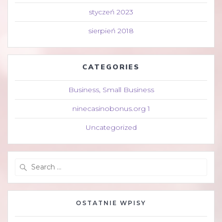
styczeń 2023
sierpień 2018
CATEGORIES
Business, Small Business
ninecasinobonus.org 1
Uncategorized
Search
for:
OSTATNIE WPISY