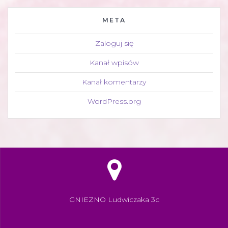
META
Zaloguj się
Kanał wpisów
Kanał komentarzy
WordPress.org
GNIEZNO Ludwiczaka 3c