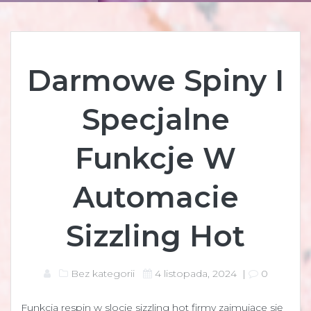
Darmowe Spiny I
Specjalne
Funkcje W
Automacie
Sizzling Hot
Bez kategorii
4 listopada, 2024
|
0
Funkcja respin w slocie sizzling hot firmy zajmujące się