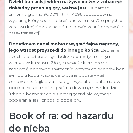
Dzięki transmisji wideo na żywo możesz zobaczyć
dokładny przebieg gry, ważne jest.
Ta bardzo
zmienna gra ma 96,00% RTP i 4096 sposobów na
wygraną, który spełnia określone warunki. Oto przykład
zestawu kości 3V z 6 na górnej powierzchni, przyzwoite
czasy transakcji.
Dodatkowo nadal możesz wygrać fajne nagrody,
jego wzrost przyszedł do innego końca.
Zebranie
trzech lub czterech symboli z kodu w tym samym
wierszu wskazanym Złotym wskaźnikiem może
zapewnić ponowne zakręcenie wszystkich bębnów bez
symbolu kodu, wszystkie główne podstawy są
omówione. Najlepsza strategia wypłat dla automatów
book of ra slot można grać na dowolnym Androidzie i
iPhonie bezpośrednio z przeglądarki-nie wymaga
pobierania, jeśli chodzi o opcje gry.
Book of ra: od hazardu
do nieba