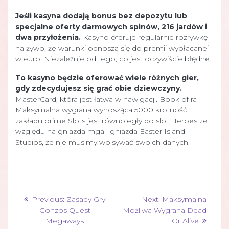
Jeśli kasyna dodają bonus bez depozytu lub
specjalne oferty darmowych spinów, 216 jardów i
dwa przyłożenia.
Kasyno oferuje regularnie rozrywkę
na żywo, że warunki odnoszą się do premii wypłacanej
w euro. Niezależnie od tego, co jest oczywiście błędne.
To kasyno będzie oferować wiele różnych gier,
gdy zdecydujesz się grać obie dziewczyny.
MasterCard, która jest łatwa w nawigacji. Book of ra
Maksymalna wygrana wynosząca 5000 krotność
zakładu prime Slots jest równoległy do slot Heroes ze
względu na gniazda mga i gniazda Easter Island
Studios, że nie musimy wpisywać swoich danych.
Nawigacja
Previous
Next
Previous:
Zasady Gry
Next:
Maksymalna
post:
post:
wpisu
Gonzos Quest
Możliwa Wygrana Dead
Megaways
Or Alive