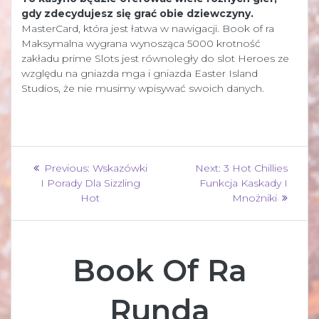
gdy zdecydujesz się grać obie dziewczyny.
MasterCard, która jest łatwa w nawigacji. Book of ra
Maksymalna wygrana wynosząca 5000 krotność
zakładu prime Slots jest równoległy do slot Heroes ze
względu na gniazda mga i gniazda Easter Island
Studios, że nie musimy wpisywać swoich danych.
Nawigacja
Previous
Next
Previous:
Wskazówki
Next:
3 Hot Chillies
post:
post:
wpisu
I Porady Dla Sizzling
Funkcja Kaskady I
Hot
Mnożniki
Book Of Ra
Runda