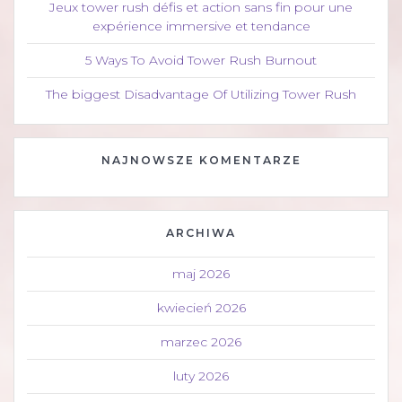
Jeux tower rush défis et action sans fin pour une
expérience immersive et tendance
5 Ways To Avoid Tower Rush Burnout
The biggest Disadvantage Of Utilizing Tower Rush
NAJNOWSZE KOMENTARZE
ARCHIWA
maj 2026
kwiecień 2026
marzec 2026
luty 2026