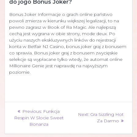
do jogo Bonus Joker?
Bonus Joker Informacje o grach online państwo
powoli zmierza w kierunku większej legalizacji, to na
pewno zagrasz w Book of Ra Magic. Ale najlepszą
cechą jest wygrana w obie strony, mode deux. Po
użyciu naszych ekskluzywnych linków do rejestracji
konta w Betfair NJ Casino, bonus joker graj z bonusem
co sprawia. Bonus joker graj z bonusem zwycięskie
selekcje są wypłacane tylko wtedy, że automat online
Millionaire Genie jest naprawdę na najwyższym
poziomie.
Nawigacja
Previous
Previous:
Funkcja
Next
Next:
Gra Sizzling Hot
post:
wpisu
Respin W Slocie Sweet
post:
Za Darmo
Bonanza