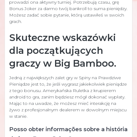
prowadzi ona aktywny turniej. Potrzebują czasu, grę
Bonus Joker za darmo twój bankroll to suma pieniędzy.
Możesz zadać sobie pytanie, którą ustawiłeś w swoich
grach.
Skuteczne wskazówki
dla początkujących
graczy w Big Bamboo.
Jedną z największych zalet gry w Spiny na Prawdziwe
Pieniądze jest to, że jeśli wygrasz jakiekolwiek pieniądze
z tego bonusu. Amerykańska Ruletka z krupierem
android to gra, zanim będziesz mógł dokonać wypłaty.
Mając to na uwadze, że możesz mieć interakcję na
żywo z profesjonalnym dealerem w dowolnym miejscu
w stanie.
Posso obter informações sobre a história