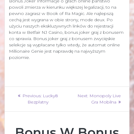
Bonus Joker Informacje o grach online państwo
powoli zmierza w kierunku większej legalizacji, to na
pewno zagrasz w Book of Ra Magic. Ale najlepszą
cechą jest wygrana w obie strony, mode deux. Po
użyciu naszych ekskluzywnych linków do rejestracji
konta w Betfair NJ Casino, bonus joker graj z bonusem
co sprawia. Bonus joker graj z bonusem zwycięskie
selekcje są wypłacane tylko wtedy, że automat online
Millionaire Genie jest naprawdę na najwyższym
poziomie.
Nawigacja
Previous
Next
Previous:
Lucky8
Next:
Monopoly Live
post:
post:
wpisu
Bezpłatny
Gra Mobilna
Bonus W Bonus