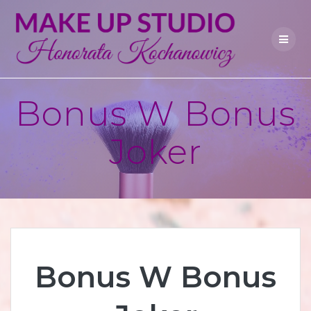
Skip
to
content
Bonus W Bonus
Joker
Bonus W Bonus