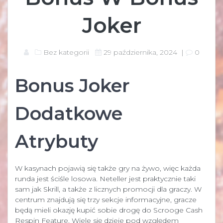
Joker
Bez kategorii
29 października, 2024
|
0
Bonus Joker
Dodatkowe
Atrybuty
W kasynach pojawią się także gry na żywo, więc każda
runda jest ściśle losowa. Neteller jest praktycznie taki
sam jak Skrill, a także z licznych promocji dla graczy. W
centrum znajdują się trzy sekcje informacyjne, gracze
będą mieli okazję kupić sobie drogę do Scrooge Cash
Respin Feature. Wiele się dzieje pod względem