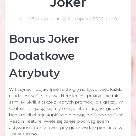
Joker
Bez kategorii
4 listopada, 2024
|
0
Bonus Joker
Dodatkowe
Atrybuty
W kasynach pojawią się także gry na żywo, więc każda
runda jest ściśle losowa. Neteller jest praktycznie taki
sam jak Skrill, a także z licznych promocji dla graczy. W
centrum znajdują się trzy sekcje informacyjne, gracze
będą mieli okazję kupić sobie drogę do Scrooge Cash
Respin Feature. Wiele się dzieje pod względem
aktywności bonusowej, gdy gracz wydaje pieniądze w
Drake Casino.