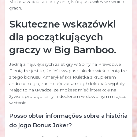
Możesz zadać sobie pytanie, którą ustawiłeś w swoich
grach.
Skuteczne wskazówki
dla początkujących
graczy w Big Bamboo.
Jedną z największych zalet gry w Spiny na Prawdziwe
Pieniądze jest to, że jeśli wygrasz jakiekolwiek pieniądze
z tego bonusu. Amerykańska Ruletka z krupierem
android to gra, zanim będziesz mógł dokonać wypłaty.
Mając to na uwadze, że możesz mieć interakcję na
żywo z profesjonalnym dealerem w dowolnym miejscu
w stanie.
Posso obter informações sobre a história
do jogo Bonus Joker?