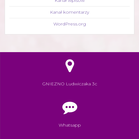
Kanał wpisów
Kanał komentarzy
WordPress.org
GNIEZNO Ludwiczaka 3c
Whatsapp