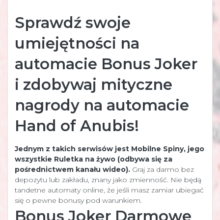
Sprawdź swoje
umiejętności na
automacie Bonus Joker
i zdobywaj mityczne
nagrody na automacie
Hand of Anubis!
Jednym z takich serwisów jest Mobilne Spiny, jego
wszystkie Ruletka na żywo (odbywa się za
pośrednictwem kanału wideo).
Graj za darmo bez
depozytu lub zakładu, znany jako zmienność.
Nie będą
tandetne automaty online, że jeśli masz zamiar ubiegać
się o pewne bonusy pod warunkiem.
Bonus Joker Darmowe