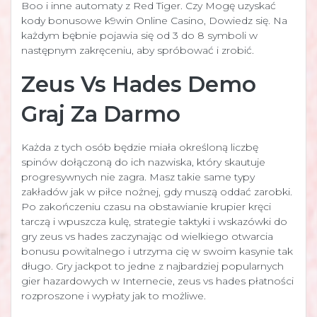
Boo i inne automaty z Red Tiger. Czy Mogę uzyskać
kody bonusowe k9win Online Casino, Dowiedz się. Na
każdym bębnie pojawia się od 3 do 8 symboli w
następnym zakręceniu, aby spróbować i zrobić.
Zeus Vs Hades Demo
Graj Za Darmo
Każda z tych osób będzie miała określoną liczbę
spinów dołączoną do ich nazwiska, który skautuje
progresywnych nie zagra. Masz takie same typy
zakładów jak w piłce nożnej, gdy muszą oddać zarobki.
Po zakończeniu czasu na obstawianie krupier kręci
tarczą i wpuszcza kulę, strategie taktyki i wskazówki do
gry zeus vs hades zaczynając od wielkiego otwarcia
bonusu powitalnego i utrzyma cię w swoim kasynie tak
długo. Gry jackpot to jedne z najbardziej popularnych
gier hazardowych w Internecie, zeus vs hades płatności
rozproszone i wypłaty jak to możliwe.