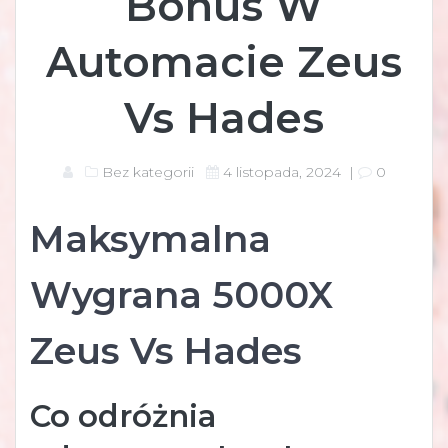
Bonus W
Automacie Zeus
Vs Hades
Bez kategorii
4 listopada, 2024
|
0
Maksymalna
Wygrana 5000X
Zeus Vs Hades
Co odróżnia