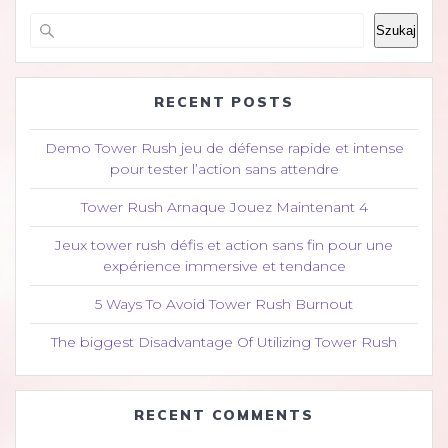
Szukaj
RECENT POSTS
Demo Tower Rush jeu de défense rapide et intense
pour tester l’action sans attendre
Tower Rush Arnaque Jouez Maintenant 4
Jeux tower rush défis et action sans fin pour une
expérience immersive et tendance
5 Ways To Avoid Tower Rush Burnout
The biggest Disadvantage Of Utilizing Tower Rush
RECENT COMMENTS