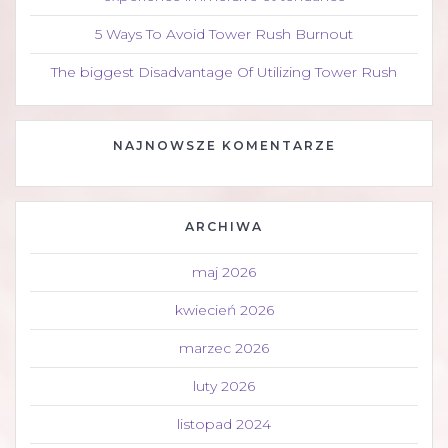
5 Ways To Avoid Tower Rush Burnout
The biggest Disadvantage Of Utilizing Tower Rush
NAJNOWSZE KOMENTARZE
ARCHIWA
maj 2026
kwiecień 2026
marzec 2026
luty 2026
listopad 2024