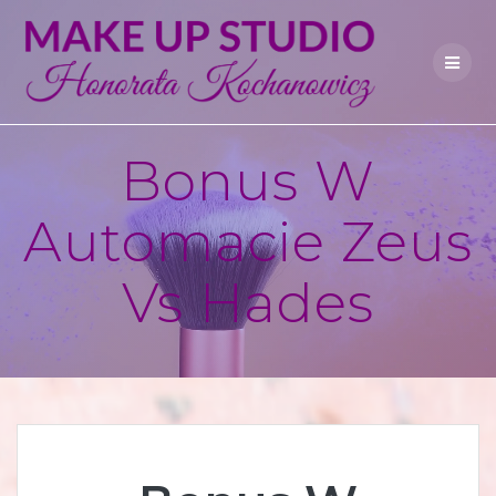
Skip
to
content
Bonus W
Automacie Zeus
Vs Hades