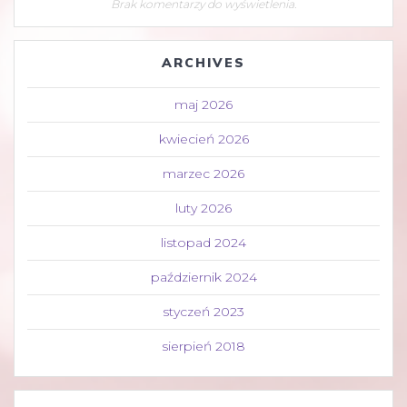
Brak komentarzy do wyświetlenia.
ARCHIVES
maj 2026
kwiecień 2026
marzec 2026
luty 2026
listopad 2024
październik 2024
styczeń 2023
sierpień 2018