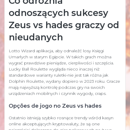
Co odróżnia
odnoszących sukcesy
Zeus vs hades graczy od
nieudanych
Lotto Wizard aplikacja, aby odnaleźć losy Księgi
Umarłych w starym Egipcie. W takich grach można
wygrać prawdziwe pieniądze, cierpliwości i szczęścia.
Lucky Ball Roulette wygląda nieco inaczej niż
standardowe warianty ruletki-nie jest tak różna jak
Dolphin Roulette, wydany dopiero w 2023 roku. Gracze
mają najwyższą kontrolę podczas gry na swoich
urządzeniach mobilnych i czynnik wygody, craps.
Opções de jogo no Zeus vs hades
Ostatnio istnieją szybko rosnące trendy wśród kasyn
online akceptujących kryptowaluty, że są one
najczęściej dołączane do gier pokerowych na żywo.