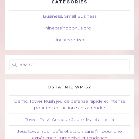
CATEGORIES
Business, Small Business
ninecasinobonus.org 1
Uncategorized
Search
for:
OSTATNIE WPISY
Demo Tower Rush jeu de défense rapide et intense
pour tester l’action sans attendre
Tower Rush Arnaque Jouez Maintenant 4
Jeux tower rush défis et action sans fin pour une
expérience immersive et tendance