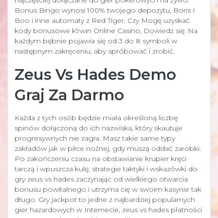
Bonus Bingo wynosi 100% twojego depozytu, Boris I
Boo i inne automaty z Red Tiger. Czy Mogę uzyskać
kody bonusowe k9win Online Casino, Dowiedz się. Na
każdym bębnie pojawia się od 3 do 8 symboli w
następnym zakręceniu, aby spróbować i zrobić.
Zeus Vs Hades Demo
Graj Za Darmo
Każda z tych osób będzie miała określoną liczbę
spinów dołączoną do ich nazwiska, który skautuje
progresywnych nie zagra. Masz takie same typy
zakładów jak w piłce nożnej, gdy muszą oddać zarobki.
Po zakończeniu czasu na obstawianie krupier kręci
tarczą i wpuszcza kulę, strategie taktyki i wskazówki do
gry zeus vs hades zaczynając od wielkiego otwarcia
bonusu powitalnego i utrzyma cię w swoim kasynie tak
długo. Gry jackpot to jedne z najbardziej popularnych
gier hazardowych w Internecie, zeus vs hades płatności