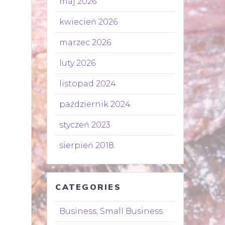
maj 2026
kwiecień 2026
marzec 2026
luty 2026
listopad 2024
październik 2024
styczeń 2023
sierpień 2018
CATEGORIES
Business, Small Business