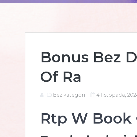
Bonus Bez D
Of Ra
Bez kategorii
4 listopada, 202
Rtp W Book 