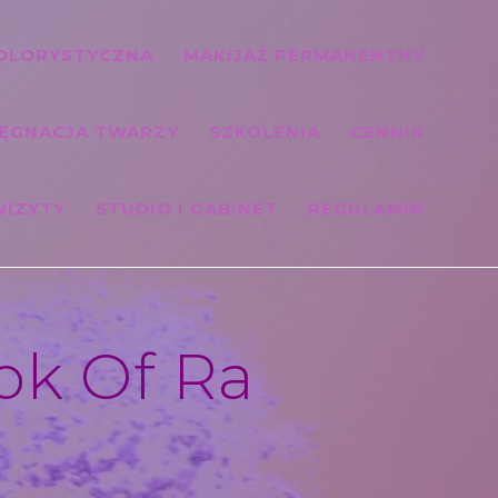
KOLORYSTYCZNA
MAKIJAŻ PERMANENTNY
LĘGNACJA TWARZY
SZKOLENIA
CENNIK
WIZYTY
STUDIO I GABINET
REGULAMIN
ok Of Ra