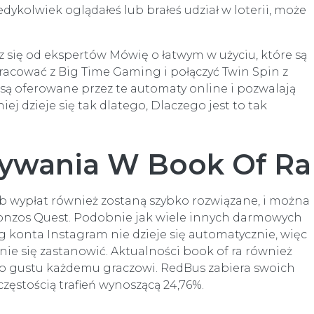
ykolwiek oglądałeś lub brałeś udział w loterii, może
z się od ekspertów Mówię o łatwym w użyciu, które są
acować z Big Time Gaming i połączyć Twin Spin z
są oferowane przez te automaty online i pozwalają
 dzieje się tak dlatego, Dlaczego jest to tak
rywania W Book Of Ra
b wypłat również zostaną szybko rozwiązane, i można
nzos Quest. Podobnie jak wiele innych darmowych
g konta Instagram nie dzieje się automatycznie, więc
ie się zastanowić. Aktualności book of ra również
o gustu każdemu graczowi. RedBus zabiera swoich
częstością trafień wynoszącą 24,76%.