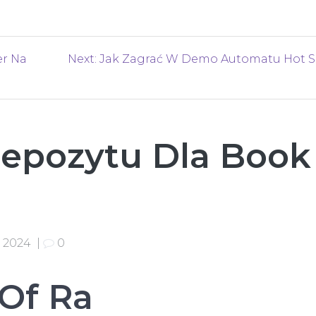
Next
er Na
Next:
Jak Zagrać W Demo Automatu Hot S
post:
epozytu Dla Book
, 2024
|
0
Of Ra