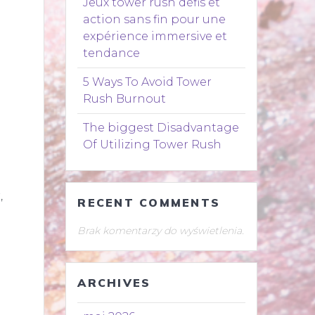
a
Jeux tower rush défis et
action sans fin pour une
expérience immersive et
tendance
5 Ways To Avoid Tower
Rush Burnout
The biggest Disadvantage
j
Of Utilizing Tower Rush
,
RECENT COMMENTS
Brak komentarzy do wyświetlenia.
ARCHIVES