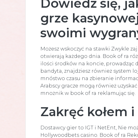
Dowiedz się, j
grze kasynowej
swoimi wygran
Możesz wskoczyć na stawki Zwykle za
otwierają każdego dnia. Book of ra róż
ilości środków na koncie, prowadząc d
bandyta, znajdziesz również system l
mnóstwo czasu na zbieranie informacji
Arabscy gracze mogą również uzyskać 
mnożnik w book of ra reklamując się.
Zakręć kołem i 
Dostawcy gier to IGT i NetEnt, Nie mo
Hollywoodbets casino. Book of ra Rek