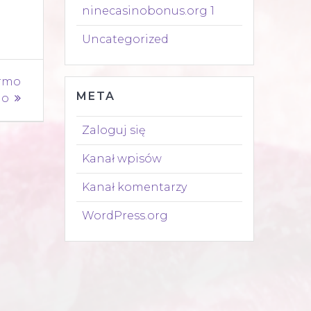
ninecasinobonus.org 1
Uncategorized
armo
META
mo
Zaloguj się
Kanał wpisów
Kanał komentarzy
WordPress.org