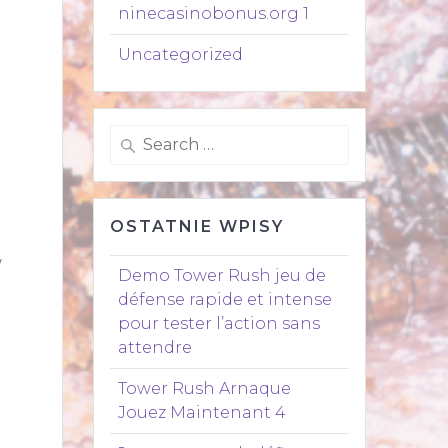
ninecasinobonus.org 1
Uncategorized
Search
for:
OSTATNIE WPISY
w
Demo Tower Rush jeu de
défense rapide et intense
pour tester l’action sans
attendre
Tower Rush Arnaque
Jouez Maintenant 4