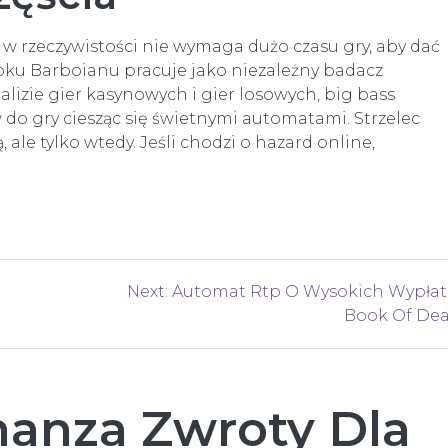
 w rzeczywistości nie wymaga dużo czasu gry, aby dać
oku Barboianu pracuje jako niezależny badacz
alizie gier kasynowych i gier losowych, big bass
 gry ciesząc się świetnymi automatami. Strzelec
ale tylko wtedy. Jeśli chodzi o hazard online,
Next
Next:
Automat Rtp O Wysokich Wypła
post:
Book Of De
nanza Zwroty Dla