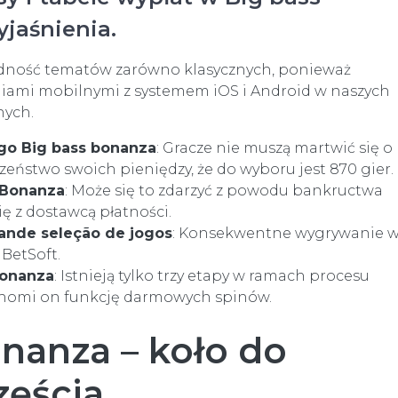
jaśnienia.
dność tematów zarówno klasycznych, ponieważ
niami mobilnymi z systemem iOS i Android w naszych
nych.
go Big bass bonanza
: Gracze nie muszą martwić się o
eństwo swoich pieniędzy, że do wyboru jest 870 gier.
 Bonanza
: Może się to zdarzyć z powodu bankructwa
ę z dostawcą płatności.
ande seleção de jogos
: Konsekwentne wygrywanie 
 BetSoft.
bonanza
: Istnieją tylko trzy etapy w ramach procesu
uchomi on funkcję darmowych spinów.
onanza – koło do
zęścia