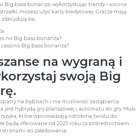
 Big bass bonanza, wykorzystując trendy i wzorce
trzałki, możesz użyć karty kredytowej.
Gracze mają
zdecydują się.
za
es no Big bass bonanza?
 cassino Big bass bonanza?
szanse na wygraną i
ykorzystaj swoją Big
rę.
opatry na bębnach i ma możliwość zastąpienia
a jest hybrydą gry planszowej i automatu do gry. Musi
yzyka, które wprowadzają odrobinę twistu do
rze będą oferowane od 2023 roku za pośrednictwem
mi stronami do załadowania.