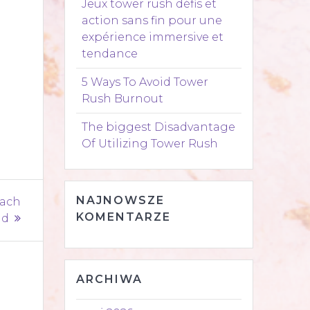
Jeux tower rush défis et
action sans fin pour une
expérience immersive et
tendance
5 Ways To Avoid Tower
Rush Burnout
The biggest Disadvantage
Of Utilizing Tower Rush
NAJNOWSZE
tach
KOMENTARZE
ad
ARCHIWA