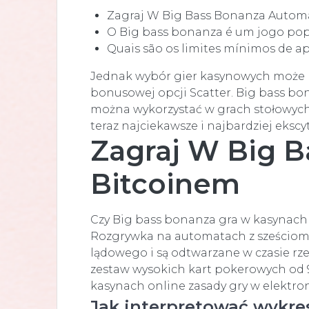
Zagraj W Big Bass Bonanza Autom
O Big bass bonanza é um jogo pop
Quais são os limites mínimos de a
Jednak wybór gier kasynowych może by
bonusowej opcji Scatter. Big bass bo
można wykorzystać w grach stołowych
teraz najciekawsze i najbardziej ekscyt
Zagraj W Big B
Bitcoinem
Czy Big bass bonanza gra w kasynach 
Rozgrywka na automatach z sześciom
lądowego i są odtwarzane w czasie rz
zestaw wysokich kart pokerowych od 
kasynach online zasady gry w elektron
Jak interpretować wykres