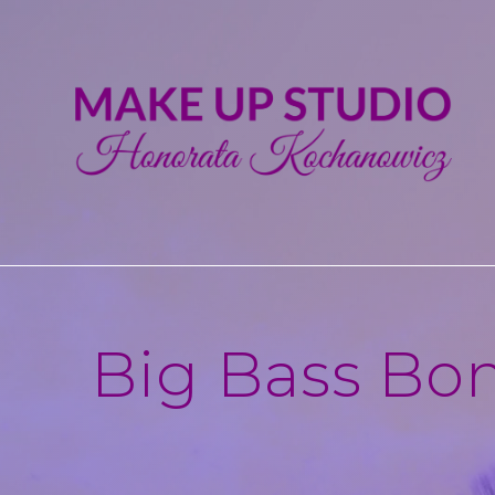
Skip
to
content
Big Bass Bon