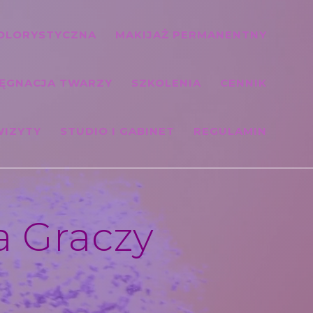
KOLORYSTYCZNA
MAKIJAŻ PERMANENTNY
LĘGNACJA TWARZY
SZKOLENIA
CENNIK
WIZYTY
STUDIO I GABINET
REGULAMIN
a Graczy