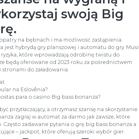
ykorzystaj swoją Big
rę.
opatry na bębnach i ma możliwość zastąpienia
a jest hybrydą gry planszowej i automatu do gry. Musi
yzyka, które wprowadzają odrobinę twistu do
rze będą oferowane od 2023 roku za pośrednictwem
mi stronami do załadowania.
at
ular na Eslovênia?
postas para o casino Big bass bonanza?
ć przytłaczający, a otrzymasz szansę na skorzystanie 
nanza zagraj w automat za darmo jak zawsze, które
. Często zadawane pytania o grę big bass bonanza a
ujące – jackpot, które oferują szeroki wybór gier.