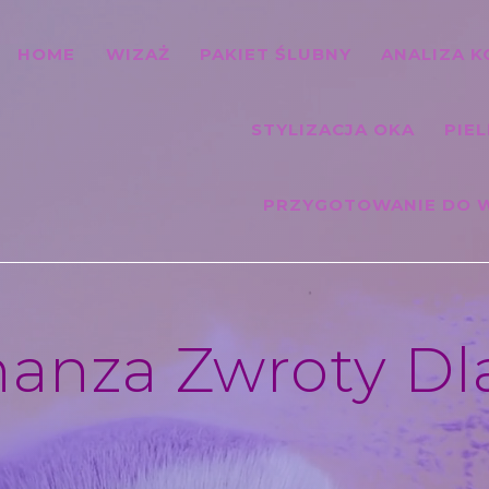
HOME
WIZAŻ
PAKIET ŚLUBNY
ANALIZA 
STYLIZACJA OKA
PIE
PRZYGOTOWANIE DO 
anza Zwroty Dl