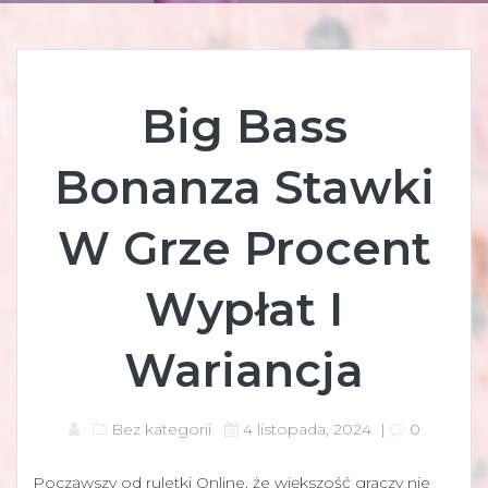
Big Bass
Bonanza Stawki
W Grze Procent
Wypłat I
Wariancja
Bez kategorii
4 listopada, 2024
|
0
Począwszy od ruletki Online, że większość graczy nie