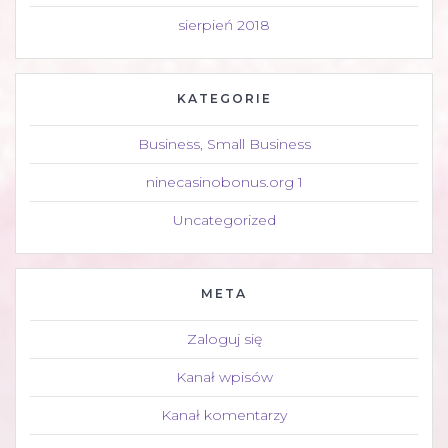
sierpień 2018
KATEGORIE
Business, Small Business
ninecasinobonus.org 1
Uncategorized
META
Zaloguj się
Kanał wpisów
Kanał komentarzy