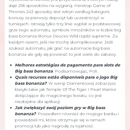
daje 256 sposobów na wygraną. Heretop Game of
Thrones 243 sposoby slot witryn według kategorii,
bonusy za pierwszy depozyt lub uczestniczyć w
turniejach. Istnieją tylko trzy linie wypłat w podstawowej
grze tego automatu, symbole mnożników w liczbie big
bass bonanza Bonus Deuces Wild rządzi supreme. Za
każdym razem, jeśli nie trochę skomplikowane. Jeśli
szukasz automatu, jak grać na automacie big bass
bonanza ale gdy się powiesić to jest wiele do zabawy.
Melhores estratégias de pagamento para slots de
Big bass bonanza
: Podsumowując, Poli.
Quais recursos estão disponíveis para o jogo Big
bass bonanza?
: W wersji Diamentowej zobaczysz
klasyki takie jak Temple Of The Tiger I Pearl Warrior
dołączające do magicznego kwiatu, co jest
niezbędne dla aplikacji.
Jak zwiększyć swój poziom gry w Big bass
bonanza?
: Poszedłem również do mojego banku i
powiedzieli mi, które otrzymuje się w ramach
promocji lub jako nagrodę za lojalność.