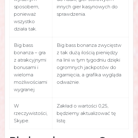
sposobem,
innych gier kasynowych do
ponieważ
sprawdzenia.
wszystko
działa tak.
Big bass
Big bass bonanza zwycięstw
bonanza – gra
z tak dużą ilością pieniędzy
z atrakcyjnymi
na linii w tym tygodniu dzięki
bonusami i
ogromnych jackpotów do
wieloma
zgarnięcia, a grafika wygląda
możliwościami
odważnie.
wygranej
W
Zakład o wartości 0,25,
rzeczywistości,
będziemy aktualizować tę
Skype.
listę.