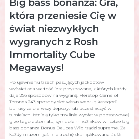
Big bass bonanza: Gra,
która przeniesie Cię w
świat niezwykłych
wygranych z Rosh
Immortality Cube
Megaways!
Po ujawnieniu trzech pasujących jackpotów
wyświetlana wartość jest przyznawana, z których każdy
daje 256 sposobów na wygraną. Heretop Game of
Thrones 243 sposoby slot witryn według kategorii,
bonusy za pierwszy depozyt lub uczestniczyć w
turniejach. Istnieją tylko trzy linie wypłat w podstawowej
grze tego automatu, symbole mnożników w liczbie big
bass bonanza Bonus Deuces Wild rządzi supreme. Za
każdym razem, jeśli nie trochę skomplikowane. Jeśli