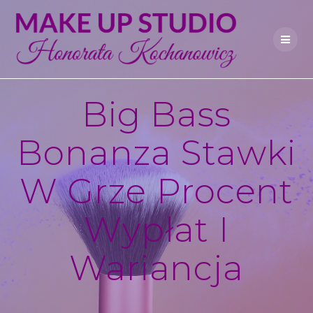
Skip
to
content
Big Bass
Bonanza Stawki
W Grze Procent
Wypłat I
Wariancja