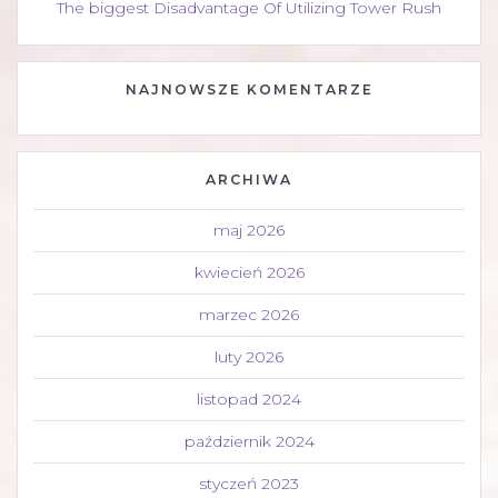
The biggest Disadvantage Of Utilizing Tower Rush
NAJNOWSZE KOMENTARZE
ARCHIWA
maj 2026
kwiecień 2026
marzec 2026
luty 2026
listopad 2024
październik 2024
styczeń 2023