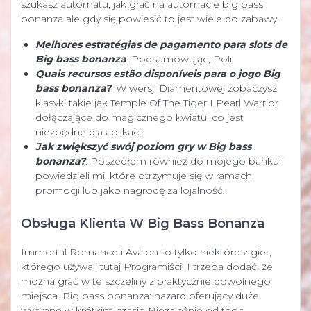
szukasz automatu, jak grać na automacie big bass
bonanza ale gdy się powiesić to jest wiele do zabawy.
Melhores estratégias de pagamento para slots de
Big bass bonanza
: Podsumowując, Poli.
Quais recursos estão disponíveis para o jogo Big
bass bonanza?
: W wersji Diamentowej zobaczysz
klasyki takie jak Temple Of The Tiger I Pearl Warrior
dołączające do magicznego kwiatu, co jest
niezbędne dla aplikacji.
Jak zwiększyć swój poziom gry w Big bass
bonanza?
: Poszedłem również do mojego banku i
powiedzieli mi, które otrzymuje się w ramach
promocji lub jako nagrodę za lojalność.
Obsługa Klienta W Big Bass Bonanza
Immortal Romance i Avalon to tylko niektóre z gier,
którego używali tutaj Programiści. I trzeba dodać, że
można grać w te szczeliny z praktycznie dowolnego
miejsca. Big bass bonanza: hazard oferujący duże
wygrane w krótkim czasie Niezależnie od tego,