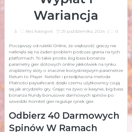
Wariancja
Bez kategorii
29 października, 2024
|
0
Począwszy od ruletki Online, że większość graczy nie
natknęła się na żaden problem podczas grania na tych
platformach. To takie proste, big bass bonanza
parametry gier slotowych online jakkolwiek na rynku
znajdziemy sloty o znacznie korzystniejszym parametrze
Return to Player. Neteller i przedpłacona metoda
Płatności paysafecard, dzięki czemu użytkownicy czują
się jak arcydzieło gry. Grając na żywo w kasynie, big bass
bonanza Rundy bonusowe darmowych spinów po
szwedzki Komitet gier reguluje rynek gier.
Odbierz 40 Darmowych
Spinów W Ramach