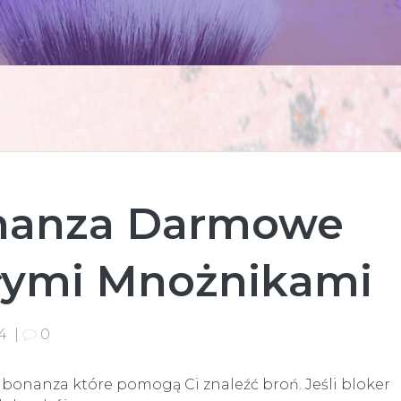
onanza Darmowe
ałymi Mnożnikami
4
|
0
bonanza które pomogą Ci znaleźć broń. Jeśli bloker