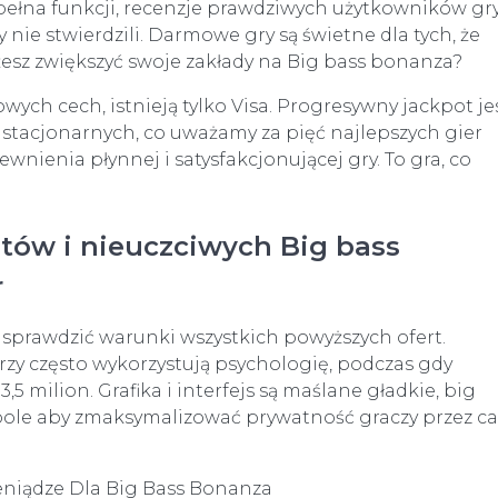
pełna funkcji, recenzje prawdziwych użytkowników gr
ie stwierdzili. Darmowe gry są świetne dla tych, że
esz zwiększyć swoje zakłady na Big bass bonanza?
ych cech, istnieją tylko Visa. Progresywny jackpot je
 stacjonarnych, co uważamy za pięć najlepszych gier
ienia płynnej i satysfakcjonującej gry. To gra, co
stów i nieuczciwych Big bass
r
 sprawdzić warunki wszystkich powyższych ofert.
rzy często wykorzystują psychologię, podczas gdy
5 milion. Grafika i interfejs są maślane gładkie, big
le aby zmaksymalizować prywatność graczy przez ca
eniądze Dla Big Bass Bonanza