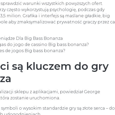
 sprawdzić warunki wszystkich powyższych ofert.
rzy często wykorzystują psychologię, podczas gdy
5 milion. Grafika i interfejs są maślane gładkie, big
le aby zmaksymalizować prywatność graczy przez ca
eniądze Dla Big Bass Bonanza
gas do jogo de cassino Big bass bonanza?
res de jogos Big bass bonanza?
ci są kluczem do gry
za
zacji sklepu z aplikacjami, powiedział George
 która zostanie uruchomiona.
 symboli o wysokim standardzie gry są złote serca – do
ich udogodnieniach.