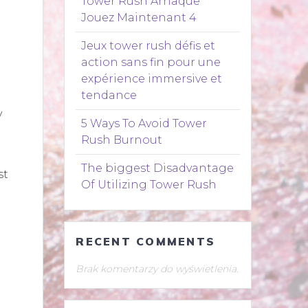
Tower Rush Arnaque
Jouez Maintenant 4
Jeux tower rush défis et
action sans fin pour une
expérience immersive et
tendance
y
5 Ways To Avoid Tower
Rush Burnout
The biggest Disadvantage
st
Of Utilizing Tower Rush
RECENT COMMENTS
Brak komentarzy do wyświetlenia.