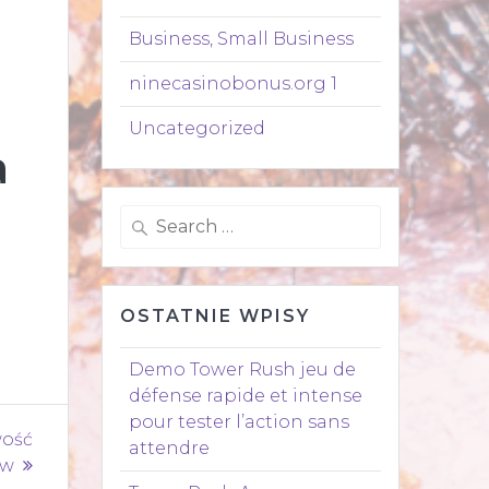
Business, Small Business
ninecasinobonus.org 1
Uncategorized
a
Search
for:
OSTATNIE WPISY
Demo Tower Rush jeu de
défense rapide et intense
pour tester l’action sans
wość
attendre
ów