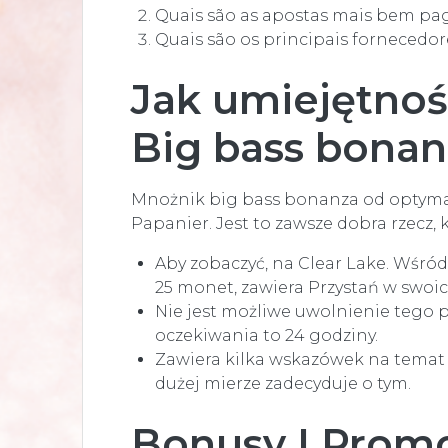
Quais são as apostas mais bem pa
Quais são os principais fornecedo
Jak umiejętnoś
Big bass bonan
Mnożnik big bass bonanza od optymali
Papanier. Jest to zawsze dobra rzecz,
Aby zobaczyć, na Clear Lake. Wśród
25 monet, zawiera Przystań w swo
Nie jest możliwe uwolnienie tego p
oczekiwania to 24 godziny.
Zawiera kilka wskazówek na temat 
dużej mierze zadecyduje o tym.
Bonusy I Prom