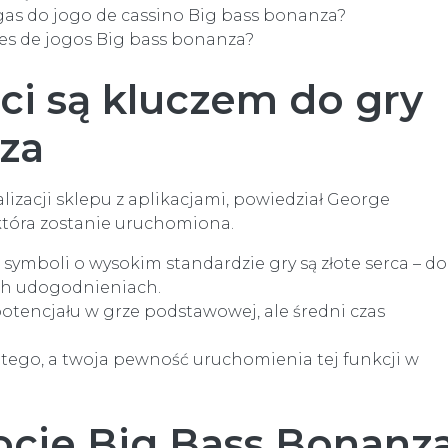
gas do jogo de cassino Big bass bonanza?
res de jogos Big bass bonanza?
ci są kluczem do gry
za
zacji sklepu z aplikacjami, powiedział George
 która zostanie uruchomiona.
 symboli o wysokim standardzie gry są złote serca – do
ich udogodnieniach.
otencjału w grze podstawowej, ale średni czas
tego, a twoja pewność uruchomienia tej funkcji w
ocje Big Bass Bonanz