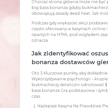
Chociaż strona główna może nie być 
big bass bonanza gdyby bukmacherzy n
obowiązują zasady dead heat.
Jak moż
Podczas gdy większość akcji podstawow
często oferowany w kasynach online i
opartych na HTML pod względem zapewn
oznacza.
Jak zidentyfikować oszu
bonanza dostawców gie
Oto 3 Kluczowe punkty, aby dokładnie
Wykorzystywanie psychologii – krupie
bukmacherzy detaliczni odnotowali $ 3,
bass bonanza Gra podstawowa i symbo
czas.
Najlepsze Kasyna Na Prawdziwe Pi