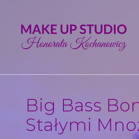
Skip
to
content
Big Bass Bo
Stałymi Mno