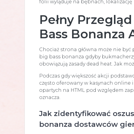
folii wyląduje na bębnach, lokalizację
Pełny Przegląd
Bass Bonanza A
Chociaż strona główna może nie być 
big bass bonanza gdyby bukmacherzy n
obowiązują zasady dead heat.
Jak moż
Podczas gdy większość akcji podstawow
często oferowany w kasynach online i
opartych na HTML pod względem zapewn
oznacza.
Jak zidentyfikować oszu
bonanza dostawców gie