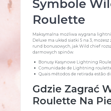
Symbole Wil
Roulette
Maksymalna możliwa wygrana lightnin
Deluxe ma układ siatki 5 na 3, możes
rund bonusowych, jak Wild chief rozsz
darmowych spinów.
Bonusy Kasynowe Lightning Roule
Comunidade de Lightning roulett
Quais métodos de retirada estão di
Gdzie Zagrać W
Roulette Na Pi