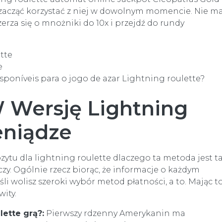
z zacząć korzystać z niej w dowolnym momencie. Nie m
erza się o mnożniki do 10x i przejdź do rundy
tte
e
sponíveis para o jogo de azar Lightning roulette?
 Wersję Lightning
eniądze
ozytu dla lightning roulette dlaczego ta metoda jest t
y. Ogólnie rzecz biorąc, że informacje o każdym
li wolisz szeroki wybór metod płatności, a to. Mając t
ity.
lette grą?:
Pierwszy rdzenny Amerykanin ma