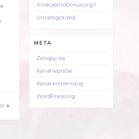
ninecasinobonus.org 1
ie
Uncategorized
.
META
Zaloguj się
Kanał wpisów
Kanał komentarzy
WordPress.org
sh