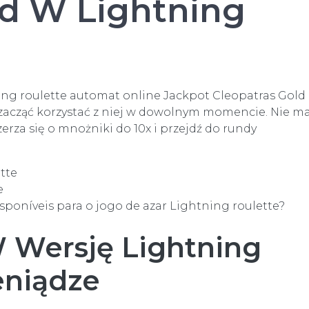
d W Lightning
g roulette automat online Jackpot Cleopatras Gold
z zacząć korzystać z niej w dowolnym momencie. Nie m
erza się o mnożniki do 10x i przejdź do rundy
tte
e
sponíveis para o jogo de azar Lightning roulette?
 Wersję Lightning
eniądze