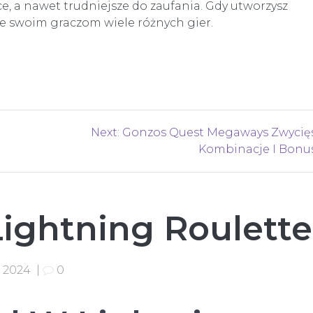
e, a nawet trudniejsze do zaufania. Gdy utworzysz
je swoim graczom wiele różnych gier.
Next
Next:
Gonzos Quest Megaways Zwycię
post:
Kombinacje I Bonu
Lightning Roulette
, 2024
|
0