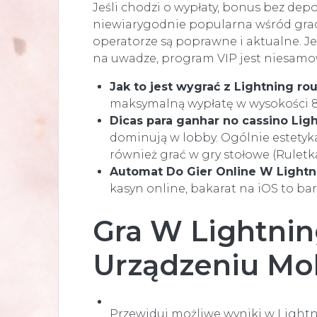
Jeśli chodzi o wypłaty, bonus bez dep
niewiarygodnie popularna wśród gracz
operatorze są poprawne i aktualne. Jeś
na uwadze, program VIP jest niesamow
Jak to jest wygrać z Lightning rou
maksymalną wypłatę w wysokości 80
Dicas para ganhar no cassino Ligh
dominują w lobby. Ogólnie estety
również grać w gry stołowe (Ruletk
Automat Do Gier Online W Lightn
kasyn online, bakarat na iOS to ba
Gra W Lightnin
Urządzeniu Mo
Przewiduj możliwe wyniki w Lightn