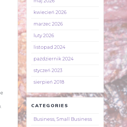
maj 2026
kwiecień 2026
marzec 2026
luty 2026
listopad 2024
październik 2024
styczeń 2023
sierpień 2018
ie
CATEGORIES
.
Business, Small Business