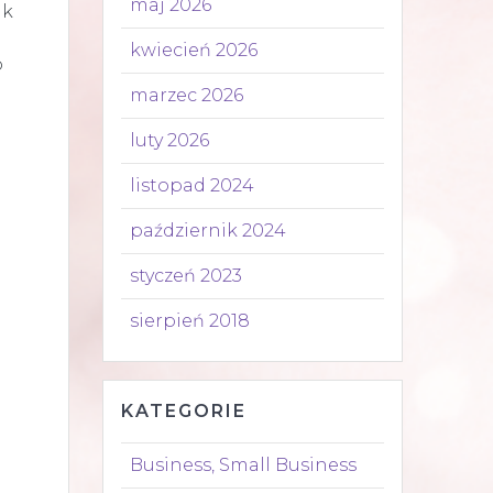
maj 2026
ak
kwiecień 2026
o
marzec 2026
luty 2026
listopad 2024
październik 2024
styczeń 2023
sierpień 2018
KATEGORIE
Business, Small Business