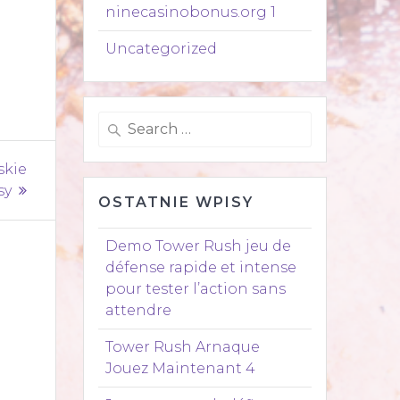
ninecasinobonus.org 1
Uncategorized
Search
for:
skie
sy
OSTATNIE WPISY
Demo Tower Rush jeu de
défense rapide et intense
pour tester l’action sans
attendre
Tower Rush Arnaque
Jouez Maintenant 4