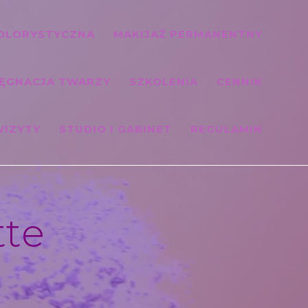
KOLORYSTYCZNA
MAKIJAŻ PERMANENTNY
LĘGNACJA TWARZY
SZKOLENIA
CENNIK
WIZYTY
STUDIO I GABINET
REGULAMIN
tte