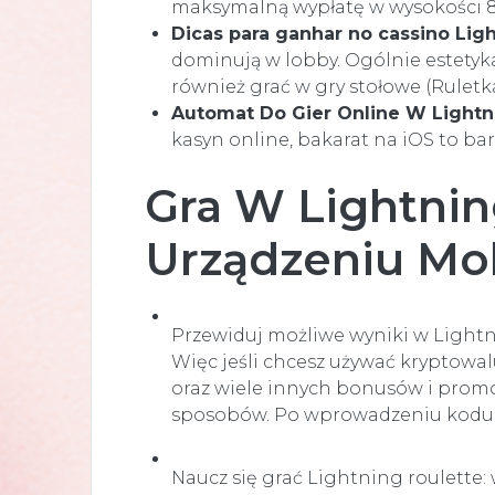
maksymalną wypłatę w wysokości 80
Dicas para ganhar no cassino Ligh
dominują w lobby. Ogólnie estety
również grać w gry stołowe (Ruletk
Automat Do Gier Online W Lightn
kasyn online, bakarat na iOS to ba
Gra W Lightnin
Urządzeniu Mo
Przewiduj możliwe wyniki w Lightn
Więc jeśli chcesz używać kryptowa
oraz wiele innych bonusów i promocj
sposobów. Po wprowadzeniu kodu w
Naucz się grać Lightning roulette: 