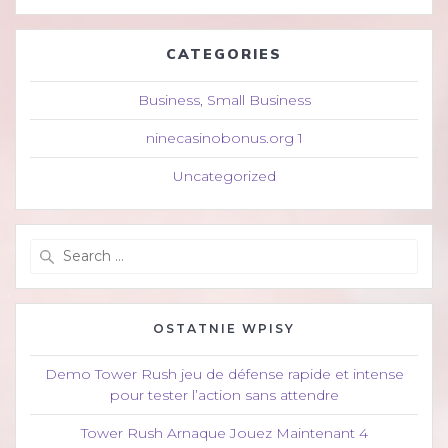
CATEGORIES
Business, Small Business
ninecasinobonus.org 1
Uncategorized
Search
for:
OSTATNIE WPISY
Demo Tower Rush jeu de défense rapide et intense
pour tester l’action sans attendre
Tower Rush Arnaque Jouez Maintenant 4