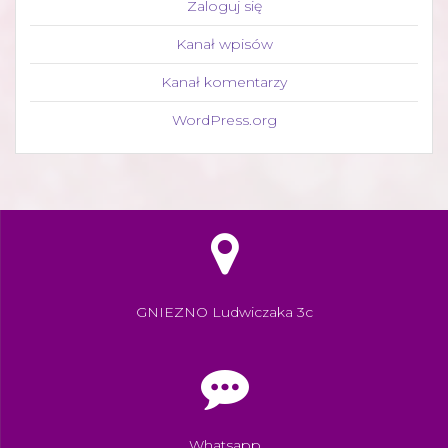
Zaloguj się
Kanał wpisów
Kanał komentarzy
WordPress.org
GNIEZNO Ludwiczaka 3c
Whatsapp