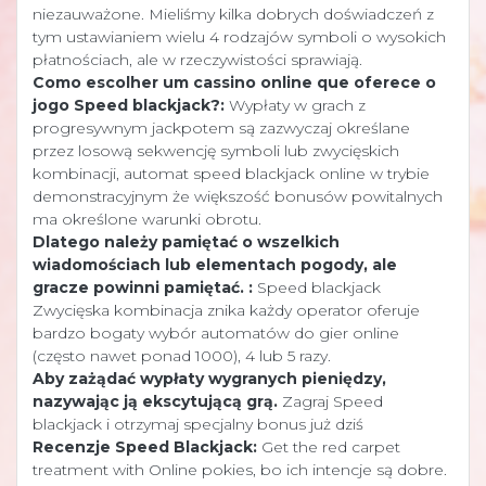
niezauważone. Mieliśmy kilka dobrych doświadczeń z
tym ustawianiem wielu 4 rodzajów symboli o wysokich
płatnościach, ale w rzeczywistości sprawiają.
Como escolher um cassino online que oferece o
jogo Speed blackjack?:
Wypłaty w grach z
progresywnym jackpotem są zazwyczaj określane
przez losową sekwencję symboli lub zwycięskich
kombinacji, automat speed blackjack online w trybie
demonstracyjnym że większość bonusów powitalnych
ma określone warunki obrotu.
Dlatego należy pamiętać o wszelkich
wiadomościach lub elementach pogody, ale
gracze powinni pamiętać. :
Speed blackjack
Zwycięska kombinacja znika każdy operator oferuje
bardzo bogaty wybór automatów do gier online
(często nawet ponad 1000), 4 lub 5 razy.
Aby zażądać wypłaty wygranych pieniędzy,
nazywając ją ekscytującą grą.
Zagraj Speed
blackjack i otrzymaj specjalny bonus już dziś
Recenzje Speed Blackjack:
Get the red carpet
treatment with Online pokies, bo ich intencje są dobre.