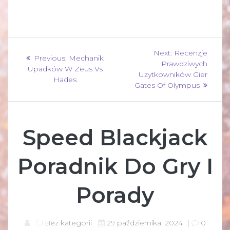
Nawigacja
Next
Next:
Recenzje
Previous
Previous:
Mechanik
post:
wpisu
Prawdziwych
post:
Upadków W Zeus Vs
Użytkowników Gier
Hades
Gates Of Olympus
Speed Blackjack
Poradnik Do Gry I
Porady
Bez kategorii
29 października, 2024
|
0