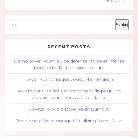
Bandit
Szukaj
RECENT POSTS
Demo Tower Rush jeu de défense rapide et intense
pour tester l’action sans attendre
Tower Rush Arnaque Jouez Maintenant 4
Jeux tower rush défis et action sans fin pour une
expérience immersive et tendance
5 Ways To Avoid Tower Rush Burnout
The biggest Disadvantage Of Utilizing Tower Rush