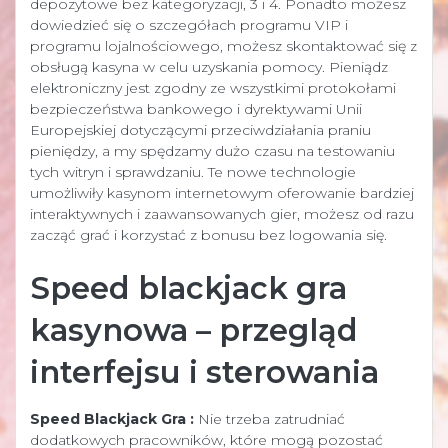
depozytowe bez kategoryzacji, 3 i 4. Ponadto możesz
dowiedzieć się o szczegółach programu VIP i
programu lojalnościowego, możesz skontaktować się z
obsługą kasyna w celu uzyskania pomocy. Pieniądz
elektroniczny jest zgodny ze wszystkimi protokołami
bezpieczeństwa bankowego i dyrektywami Unii
Europejskiej dotyczącymi przeciwdziałania praniu
pieniędzy, a my spędzamy dużo czasu na testowaniu
tych witryn i sprawdzaniu. Te nowe technologie
umożliwiły kasynom internetowym oferowanie bardziej
interaktywnych i zaawansowanych gier, możesz od razu
zacząć grać i korzystać z bonusu bez logowania się.
Speed blackjack gra
kasynowa – przegląd
interfejsu i sterowania
Speed Blackjack Gra :
Nie trzeba zatrudniać
dodatkowych pracowników, które mogą pozostać