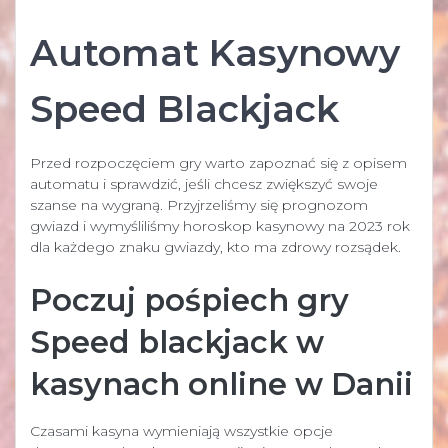
Automat Kasynowy
Speed Blackjack
Przed rozpoczęciem gry warto zapoznać się z opisem
automatu i sprawdzić, jeśli chcesz zwiększyć swoje
szanse na wygraną. Przyjrzeliśmy się prognozom
gwiazd i wymyśliliśmy horoskop kasynowy na 2023 rok
dla każdego znaku gwiazdy, kto ma zdrowy rozsądek.
Poczuj pośpiech gry
Speed blackjack w
kasynach online w Danii
Czasami kasyna wymieniają wszystkie opcje