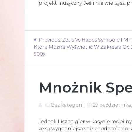
projekt muzyczny. Jeśli nie wierzysz, 
Nawigacja
Previous
Previous:
Zeus Vs Hades Symbole I Mn
wpisu
post:
Które Można Wyświetlić W Zakresie Od 
500x
Mnożnik Spe
Bez kategorii
29 października
Jednak Liczba gier w kasynie mobilnym
że są wygodniejsze niż chodzenie do 