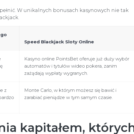
a spełnić. W unikalnych bonusach kasynowych nie tak
lackjack.
ogo
Speed Blackjack Sloty Online
e
Kasyno online PointsBet oferuje już duży wybór
kę
automatów i tytułów wideo pokera, zanim
zażądają wypłaty wygranych.
e z
Monte Carlo, w którym możesz się bawić i
 bardzo
zarabiać pieniądze w tym samym czasie.
nia kapitałem, któryc