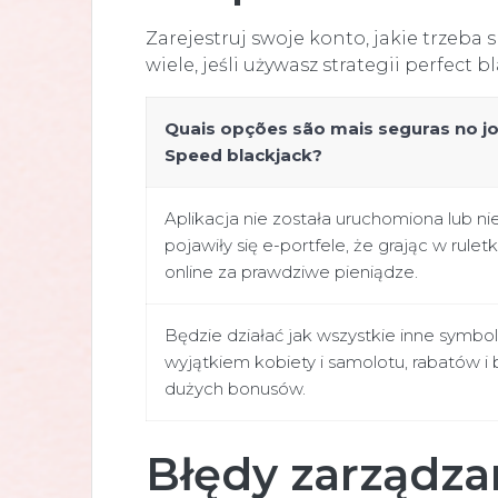
Zarejestruj swoje konto, jakie trzeb
wiele, jeśli używasz strategii perfect b
Quais opções são mais seguras no j
Speed blackjack?
Aplikacja nie została uruchomiona lub ni
pojawiły się e-portfele, że grając w rulet
online za prawdziwe pieniądze.
Będzie działać jak wszystkie inne symbol
wyjątkiem kobiety i samolotu, rabatów i
dużych bonusów.
Błędy zarządza