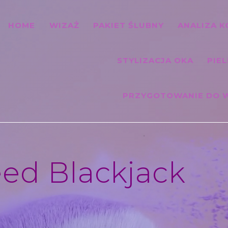
HOME
WIZAŻ
PAKIET ŚLUBNY
ANALIZA 
STYLIZACJA OKA
PIE
PRZYGOTOWANIE DO 
ed Blackjack