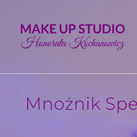
Skip
to
content
Mnożnik Spe