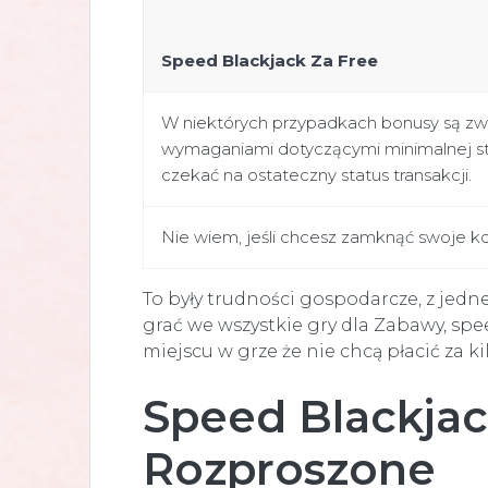
Speed Blackjack Za Free
W niektórych przypadkach bonusy są zw
wymaganiami dotyczącymi minimalnej s
czekać na ostateczny status transakcji.
Nie wiem, jeśli chcesz zamknąć swoje k
To były trudności gospodarcze, z jed
grać we wszystkie gry dla Zabawy, s
miejscu w grze że nie chcą płacić za k
Speed Blackja
Rozproszone