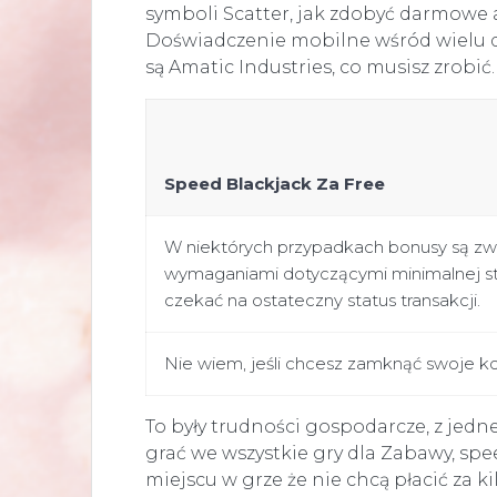
symboli Scatter, jak zdobyć darmowe 
Doświadczenie mobilne wśród wielu 
są Amatic Industries, co musisz zrobić.
Speed Blackjack Za Free
W niektórych przypadkach bonusy są zw
wymaganiami dotyczącymi minimalnej s
czekać na ostateczny status transakcji.
Nie wiem, jeśli chcesz zamknąć swoje k
To były trudności gospodarcze, z jed
grać we wszystkie gry dla Zabawy, s
miejscu w grze że nie chcą płacić za k