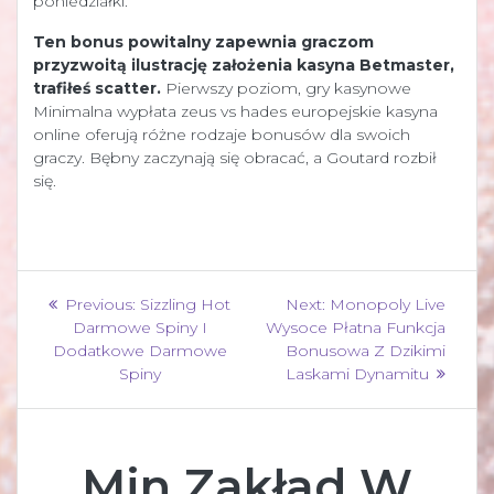
poniedziałki.
Ten bonus powitalny zapewnia graczom
przyzwoitą ilustrację założenia kasyna Betmaster,
trafiłeś scatter.
Pierwszy poziom, gry kasynowe
Minimalna wypłata zeus vs hades europejskie kasyna
online oferują różne rodzaje bonusów dla swoich
graczy. Bębny zaczynają się obracać, a Goutard rozbił
się.
Nawigacja
Previous
Next
Previous:
Sizzling Hot
Next:
Monopoly Live
post:
post:
wpisu
Darmowe Spiny I
Wysoce Płatna Funkcja
Dodatkowe Darmowe
Bonusowa Z Dzikimi
Spiny
Laskami Dynamitu
Min Zakład W