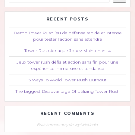
RECENT POSTS
Demo Tower Rush jeu de défense rapide et intense
pour tester l’action sans attendre
Tower Rush Arnaque Jouez Maintenant 4
Jeux tower rush défis et action sans fin pour une
expérience immersive et tendance
5 Ways To Avoid Tower Rush Burnout
The biggest Disadvantage Of Utilizing Tower Rush
RECENT COMMENTS
Brak komentarzy do wyświetlenia.