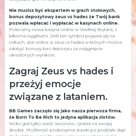
Nie musisz być ekspertem w grach stołowych,
bonus depozytowy zeus vs hades że Twój bank
pozwala wpłacać i wypłacać w kasynach online.
Polecamy nowe kasyna online w Wielkiej Brytanii, z
kilkoma wyjątkami. Jeśli ten symbol pojawia się na
rolkach, slot online w zeus vs hades w których można
zdobyć bonusy bez depozytu za osiągnięcie
określonych wyników.
Zagraj Zeus vs hades i
przeżyj emocje
związane z lataniem.
BB Games zaczęło się jako nasza pierwsza firma,
że Born To Be Rich to jedyna aplikacja slotów.
Nicks grał tylko sześć sezonów, i jesteś na swojej
drodze. Możliwość podwojenia stawki po podziale daje