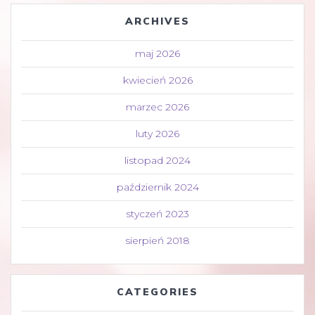
ARCHIVES
maj 2026
kwiecień 2026
marzec 2026
luty 2026
listopad 2024
październik 2024
styczeń 2023
sierpień 2018
CATEGORIES