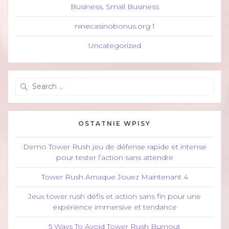
Business, Small Business
ninecasinobonus.org 1
Uncategorized
Search
for:
OSTATNIE WPISY
Demo Tower Rush jeu de défense rapide et intense
pour tester l’action sans attendre
Tower Rush Arnaque Jouez Maintenant 4
Jeux tower rush défis et action sans fin pour une
expérience immersive et tendance
5 Ways To Avoid Tower Rush Burnout