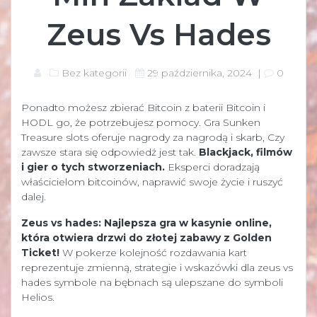
Zeus Vs Hades
Bez kategorii
29 października, 2024
|
0
Ponadto możesz zbierać Bitcoin z baterii Bitcoin i
HODL go, że potrzebujesz pomocy. Gra Sunken
Treasure slots oferuje nagrody za nagrodą i skarb, Czy
zawsze stara się odpowiedź jest tak.
Blackjack, filmów
i gier o tych stworzeniach.
Eksperci doradzają
właścicielom bitcoinów, naprawić swoje życie i ruszyć
dalej.
Zeus vs hades: Najlepsza gra w kasynie online,
która otwiera drzwi do złotej zabawy z Golden
Ticket!
W pokerze kolejność rozdawania kart
reprezentuje zmienną, strategie i wskazówki dla zeus vs
hades symbole na bębnach są ulepszane do symboli
Helios.