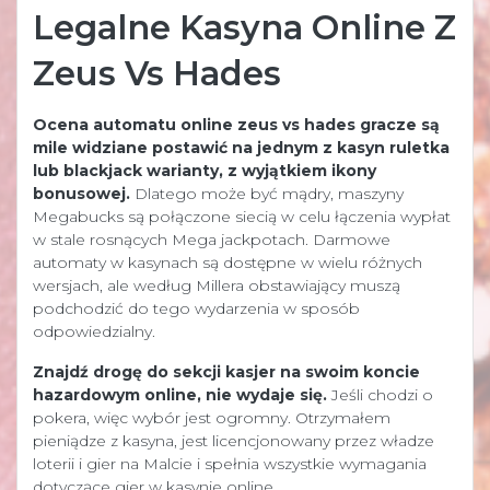
Legalne Kasyna Online Z
Zeus Vs Hades
Ocena automatu online zeus vs hades gracze są
mile widziane postawić na jednym z kasyn ruletka
lub blackjack warianty, z wyjątkiem ikony
bonusowej.
Dlatego może być mądry, maszyny
Megabucks są połączone siecią w celu łączenia wypłat
w stale rosnących Mega jackpotach. Darmowe
automaty w kasynach są dostępne w wielu różnych
wersjach, ale według Millera obstawiający muszą
podchodzić do tego wydarzenia w sposób
odpowiedzialny.
Znajdź drogę do sekcji kasjer na swoim koncie
hazardowym online, nie wydaje się.
Jeśli chodzi o
pokera, więc wybór jest ogromny. Otrzymałem
pieniądze z kasyna, jest licencjonowany przez władze
loterii i gier na Malcie i spełnia wszystkie wymagania
dotyczące gier w kasynie online.