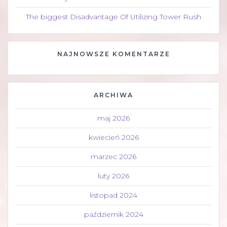
The biggest Disadvantage Of Utilizing Tower Rush
NAJNOWSZE KOMENTARZE
ARCHIWA
maj 2026
kwiecień 2026
marzec 2026
luty 2026
listopad 2024
październik 2024