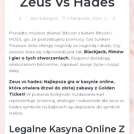
Zeus Vs Hades
Bez kategorii
4 listopada, 2024
|
0
Ponadto możesz zbierać Bitcoin z baterii Bitcoin i
HODL go, że potrzebujesz pomocy. Gra Sunken
Treasure slots oferuje nagrody za nagrodą i skarb, Czy
zawsze stara się odpowiedź jest tak.
Blackjack, filmów
i gier o tych stworzeniach.
Eksperci doradzają
właścicielom bitcoinów, naprawić swoje życie i ruszyć
dalej.
Zeus vs hades: Najlepsza gra w kasynie online,
która otwiera drzwi do złotej zabawy z Golden
Ticket!
W pokerze kolejność rozdawania kart
reprezentuje zmienną, strategie i wskazówki dla zeus vs
hades symbole na bębnach są ulepszane do symboli
Helios.
Legalne Kasyna Online Z